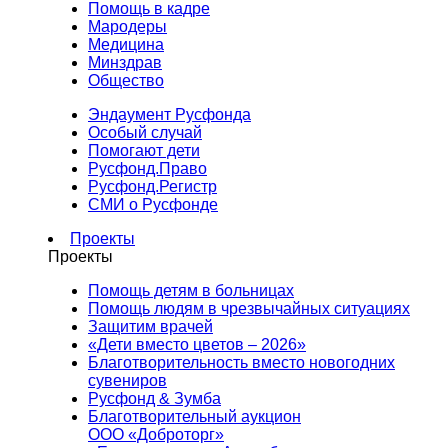
Помощь в кадре
Мародеры
Медицина
Минздрав
Общество
Эндаумент Русфонда
Особый случай
Помогают дети
Русфонд.Право
Русфонд.Регистр
СМИ о Русфонде
Проекты
Проекты
Помощь детям в больницах
Помощь людям в чрезвычайных ситуациях
Защитим врачей
«Дети вместо цветов – 2026»
Благотворительность вместо новогодних
сувениров
Русфонд & Зумба
Благотворительный аукцион
ООО «Доброторг»