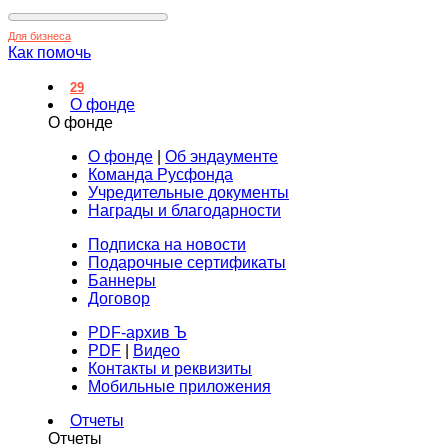
Для бизнеса
Как помочь
29
О фонде
О фонде
О фонде
|
Об эндаументе
Команда Русфонда
Учредительные документы
Награды и благодарности
Подписка на новости
Подарочные сертификаты
Баннеры
Договор
PDF-архив Ъ
PDF
|
Видео
Контакты и реквизиты
Мобильные приложения
Отчеты
Отчеты