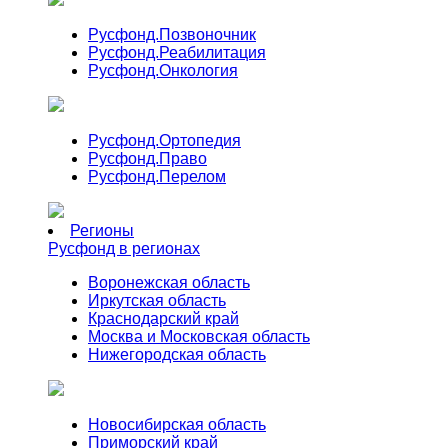
Русфонд.
Позвоночник
Русфонд.
Реабилитация
Русфонд.
Онкология
Русфонд.
Ортопедия
Русфонд.
Право
Русфонд.
Перелом
Регионы
Русфонд в регионах
Воронежская область
Иркутская область
Краснодарский край
Москва и Московская область
Нижегородская область
Новосибирская область
Приморский край