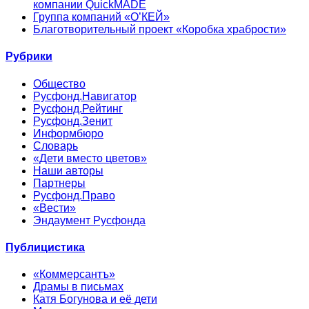
компании QuickMADE
Группа компаний «О’КЕЙ»
Благотворительный проект «Коробка храбрости»
Рубрики
Общество
Русфонд.Навигатор
Русфонд.Рейтинг
Русфонд.Зенит
Информбюро
Словарь
«Дети вместо цветов»
Наши авторы
Партнеры
Русфонд.Право
«Вести»
Эндаумент Русфонда
Публицистика
«Коммерсантъ»
Драмы в письмах
Катя Богунова и её дети