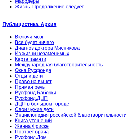
Мародеры
Жизнь. Продолжение следует
Публицистика. Архив
Включи мозг
Все будет ничего
Диагноз доктора Мясникова
Из жизни незаменимых
Карта памяти
Международная благотворительность
Окна Русфонда
Отцы и дети
Право на вычет
Прямая речь
Русфонд.Бабочки
Русфонд.ДЦП
ДЦП в большом городе
Свои чужие дети
Энциклопедия российской благотворительности
Книга утешений
Жанна Фриске
Портрет врача
Русфонд.Дом