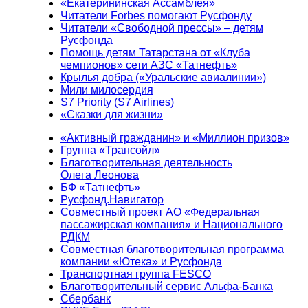
«Екатерининская Ассамблея»
Читатели Forbes помогают Русфонду
Читатели «Свободной прессы» – детям
Русфонда
Помощь детям Татарстана от «Клуба
чемпионов» сети АЗС «Татнефть»
Крылья добра («Уральские авиалинии»)
Мили милосердия
S7 Priority (S7 Airlines)
«Сказки для жизни»
«Активный гражданин» и «Миллион призов»
Группа «Трансойл»
Благотворительная деятельность
Олега Леонова
БФ «Татнефть»
Русфонд.Навигатор
Совместный проект АО «Федеральная
пассажирская компания» и Национального
РДКМ
Совместная благотворительная программа
компании «Ютека» и Русфонда
Транспортная группа FESCO
Благотворительный сервис Альфа-Банка
Сбербанк