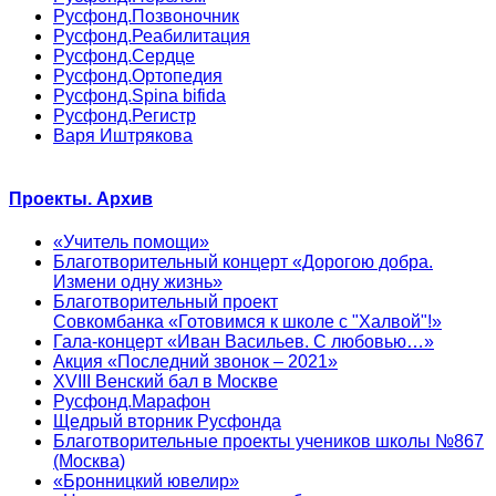
Русфонд.Позвоночник
Русфонд.Реабилитация
Русфонд.Сердце
Русфонд.Ортопедия
Русфонд.Spina bifida
Русфонд.Регистр
Варя Иштрякова
Проекты. Архив
«Учитель помощи»
Благотворительный концерт «Дорогою добра.
Измени одну жизнь»
Благотворительный проект
Совкомбанка «Готовимся к школе с "Халвой"!»
Гала-концерт «Иван Васильев. С любовью…»
Акция «Последний звонок – 2021»
XVIII Венский бал в Москве
Русфонд.Марафон
Щедрый вторник Русфонда
Благотворительные проекты учеников школы №867
(Москва)
«Бронницкий ювелир»