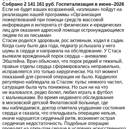
Собрано 2 141 161 руб. Госпитализация в июне–2026
Если не будет ваших возражений, «излишки» пойдут на
реализацию нашей программы «Организация
пожертвований при помощи средств массовой
информации и интернета от физических и юридических
лиц для оказания адресной помощи остронуждающимся
людям по их письмам»
Стасик родился здоровым, рос активным, ходил в садик.
Когда сыну было два года, педиатр услышала у него
шумы в сердце и направила на обследование. У Стаса
выявили врожденный порок сердца – аномалию
Эбштейна. Врач объяснил, что порок редкий и тяжелый,
правые отделы сердца сформировались неправильно,
исправляется это только хирургически. На тот момент
показаний для срочной операции не было. Кардиолог
регулярно наблюдала за Стасом: пульс немного частил,
сатурация была чуть понижена. Но сын ни на что
не жаловался, редко болел, любил играть в футбол
с мальчишками. Во время недавнего обследования
в московской детской Филатовской больнице, где
мы наблюдаемся, доктор отметила ухудшение состояния
сердца и сказала, что откладывать операцию нельзя,
иначе нарушится сердечный ритм, возникнет острая
сердечная недостаточность. Подобные операции
проводят на открытом сердце в условиях искусственного