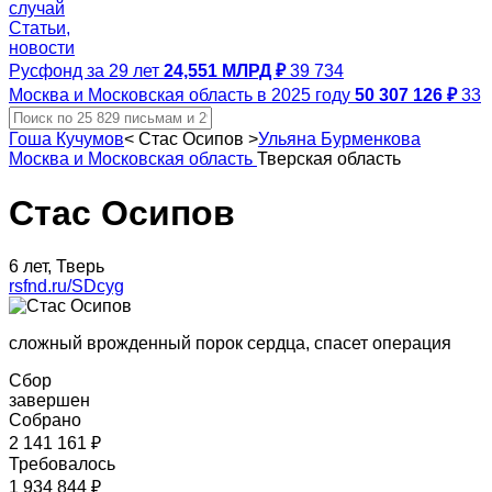
случай
Статьи,
новости
Русфонд за 29 лет
24,551 МЛРД ₽
39 734
Москва и Московская область в 2025 году
50 307 126 ₽
33
Гоша Кучумов
<
Стас Осипов
>
Ульяна Бурменкова
Москва и Московская область
Тверская область
Стас Осипов
6 лет, Тверь
rsfnd.ru/SDcyg
сложный врожденный порок сердца, спасет операция
Сбор
завершен
Собрано
2 141 161 ₽
Требовалось
1 934 844 ₽