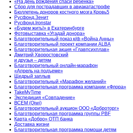
«На день рождения спаси ребенка»
Сбор для пострадавших в авиакатастрофе
Бюллетень доноров костного мозга Кровь5
Русфонд.Зенит
Русфонд.Ironstar
«Будем жить!» в Екатеринбурге
Фотовыставка «Угадай донора»
Благотворительный показ к/ф «Война Анны»
Благотворительный проект компании ALBA
Благотворительная акция «Главпсихплав»
Дмитрий Хворостовский
и друзья – детям
Благотворительный онлайн‑марафон
«Апрель на подъеме»
Щедрый заплыв
Благотворительный «Марафон желаний»
Благотворительная программа компании «Флора»
TakeMyTime
Экспедиция «Совпадение»
ВСЕМ (Qiwi)
Благотворительный аукцион ООО «Доброторг»
Благотворительная программа группы PBF
Карта «Добро» ОТП банка
Доставка жизни
Благотворительная программа помощи детям