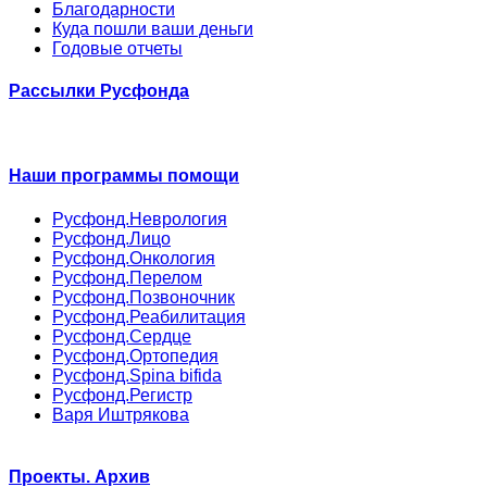
Благодарности
Куда пошли ваши деньги
Годовые отчеты
Рассылки Русфонда
Наши программы помощи
Русфонд.Неврология
Русфонд.Лицо
Русфонд.Онкология
Русфонд.Перелом
Русфонд.Позвоночник
Русфонд.Реабилитация
Русфонд.Сердце
Русфонд.Ортопедия
Русфонд.Spina bifida
Русфонд.Регистр
Варя Иштрякова
Проекты. Архив