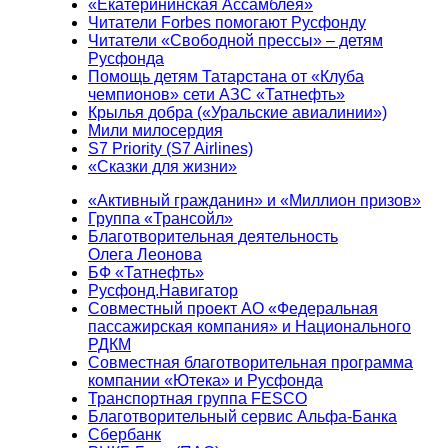
«Екатерининская Ассамблея»
Читатели Forbes помогают Русфонду
Читатели «Свободной прессы» – детям
Русфонда
Помощь детям Татарстана от «Клуба
чемпионов» сети АЗС «Татнефть»
Крылья добра («Уральские авиалинии»)
Мили милосердия
S7 Priority (S7 Airlines)
«Сказки для жизни»
«Активный гражданин» и «Миллион призов»
Группа «Трансойл»
Благотворительная деятельность
Олега Леонова
БФ «Татнефть»
Русфонд.Навигатор
Совместный проект АО «Федеральная
пассажирская компания» и Национального
РДКМ
Совместная благотворительная программа
компании «Ютека» и Русфонда
Транспортная группа FESCO
Благотворительный сервис Альфа-Банка
Сбербанк