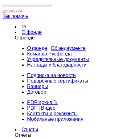
Для бизнеса
Как помочь
29
О фонде
О фонде
О фонде
|
Об эндаументе
Команда Русфонда
Учредительные документы
Награды и благодарности
Подписка на новости
Подарочные сертификаты
Баннеры
Договор
PDF-архив Ъ
PDF
|
Видео
Контакты и реквизиты
Мобильные приложения
Отчеты
Отчеты