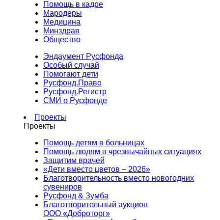
Помощь в кадре
Мародеры
Медицина
Минздрав
Общество
Эндаумент Русфонда
Особый случай
Помогают дети
Русфонд.Право
Русфонд.Регистр
СМИ о Русфонде
Проекты
Проекты
Помощь детям в больницах
Помощь людям в чрезвычайных ситуациях
Защитим врачей
«Дети вместо цветов – 2026»
Благотворительность вместо новогодних
сувениров
Русфонд & Зумба
Благотворительный аукцион
ООО «Доброторг»