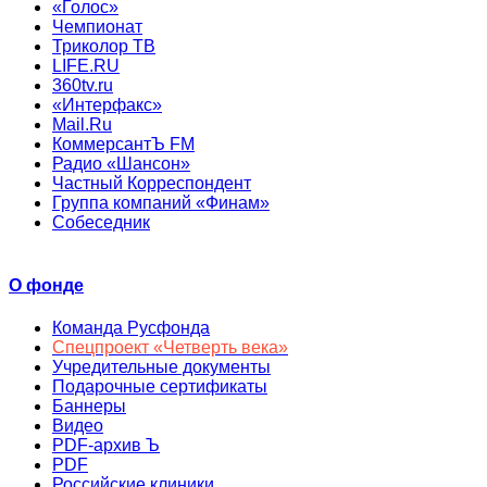
«Голос»
Чемпионат
Триколор ТВ
LIFE.RU
360tv.ru
«Интерфакс»
Mail.Ru
КоммерсантЪ FM
Радио «Шансон»
Частный Корреспондент
Группа компаний «Финам»
Собеседник
О фонде
Команда Русфонда
Спецпроект «Четверть века»
Учредительные документы
Подарочные сертификаты
Баннеры
Видео
PDF-архив Ъ
PDF
Российские клиники