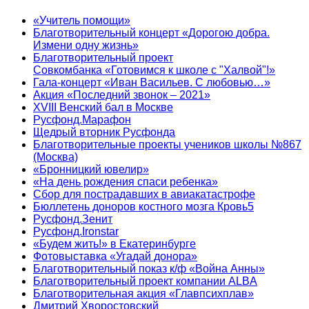
«Учитель помощи»
Благотворительный концерт «Дорогою добра.
Измени одну жизнь»
Благотворительный проект
Совкомбанка «Готовимся к школе с "Халвой"!»
Гала-концерт «Иван Васильев. С любовью…»
Акция «Последний звонок – 2021»
XVIII Венский бал в Москве
Русфонд.Марафон
Щедрый вторник Русфонда
Благотворительные проекты учеников школы №867
(Москва)
«Бронницкий ювелир»
«На день рождения спаси ребенка»
Сбор для пострадавших в авиакатастрофе
Бюллетень доноров костного мозга Кровь5
Русфонд.Зенит
Русфонд.Ironstar
«Будем жить!» в Екатеринбурге
Фотовыставка «Угадай донора»
Благотворительный показ к/ф «Война Анны»
Благотворительный проект компании ALBA
Благотворительная акция «Главпсихплав»
Дмитрий Хворостовский