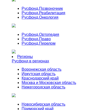
Русфонд.
Позвоночник
Русфонд.
Реабилитация
Русфонд.
Онкология
Русфонд.
Ортопедия
Русфонд.
Право
Русфонд.
Перелом
Регионы
Русфонд в регионах
Воронежская область
Иркутская область
Краснодарский край
Москва и Московская область
Нижегородская область
Новосибирская область
Приморский край