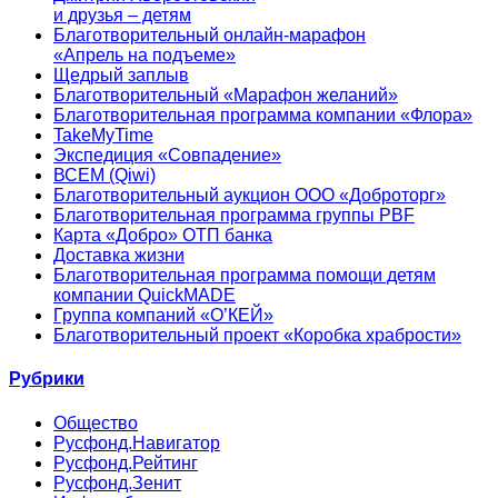
и друзья – детям
Благотворительный онлайн‑марафон
«Апрель на подъеме»
Щедрый заплыв
Благотворительный «Марафон желаний»
Благотворительная программа компании «Флора»
TakeMyTime
Экспедиция «Совпадение»
ВСЕМ (Qiwi)
Благотворительный аукцион ООО «Доброторг»
Благотворительная программа группы PBF
Карта «Добро» ОТП банка
Доставка жизни
Благотворительная программа помощи детям
компании QuickMADE
Группа компаний «О’КЕЙ»
Благотворительный проект «Коробка храбрости»
Рубрики
Общество
Русфонд.Навигатор
Русфонд.Рейтинг
Русфонд.Зенит