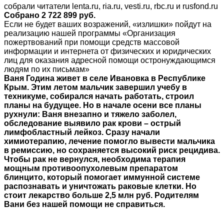
собрали читатели lenta.ru, ria.ru, vesti.ru, rbc.ru и rusfond.ru
Собрано 2 722 899 руб.
Если не будет ваших возражений, «излишки» пойдут на
реализацию нашей программы «Организация
пожертвований при помощи средств массовой
информации и интернета от физических и юридических
лиц для оказания адресной помощи остронуждающимся
людям по их письмам»
Ваня Година живет в селе Ивановка в Республике
Крым. Этим летом мальчик завершил учебу в
техникуме, собирался начать работать, строил
планы на будущее.
Но в начале осени все планы
рухнули: Ваня внезапно и тяжело заболел,
обследование выявило рак крови – острый
лимфобластный лейкоз. Сразу начали
химиотерапию, лечение помогло вывести мальчика
в ремиссию, но сохраняется высокий риск рецидива.
Чтобы рак не вернулся, необходима терапия
мощным противоопухолевым препаратом
блинцито, который помогает иммунной системе
распознавать и уничтожать раковые клетки. Но
стоит лекарство больше 2,5 млн руб. Родителям
Вани без нашей помощи не справиться.