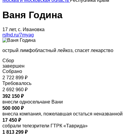
Москва и Московская область
Республика Крым
Ваня Година
17 лет, с. Ивановка
rsfnd.ru/7myag
острый лимфобластный лейкоз, спасет лекарство
Сбор
завершен
Собрано
2 722 899 ₽
Требовалось
2 692 960 ₽
392 150 ₽
внесли односельчане Вани
500 000 ₽
внесла компания, пожелавшая остаться неназванной
17 450 ₽
собрали телезрители ГТРК «Таврида»
1 813 299 ₽