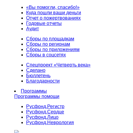
«Вы помогли, спасибо!»
Куда пошли ваши деньги
Отчет о пожертвованиях
Годовые отчеты
Аудит
Сборы по площадкам
Сборы по регионам
Сборы по приложениям
Сборы в соцсетях
Спецпроект «Четверть века»
Сделано
Бюллетень
Благодарности
Программы
Программы помощи
Русфонд.
Регистр
Русфонд.
Сердце
Русфонд.
Лицо
Русфонд.
Неврология