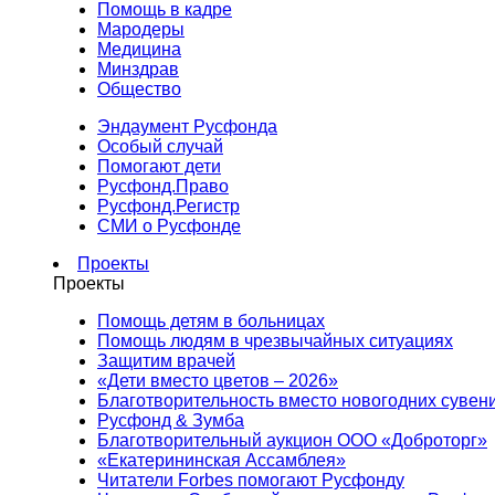
Помощь в кадре
Мародеры
Медицина
Минздрав
Общество
Эндаумент Русфонда
Особый случай
Помогают дети
Русфонд.Право
Русфонд.Регистр
СМИ о Русфонде
Проекты
Проекты
Помощь детям в больницах
Помощь людям в чрезвычайных ситуациях
Защитим врачей
«Дети вместо цветов – 2026»
Благотворительность вместо новогодних сувен
Русфонд & Зумба
Благотворительный аукцион ООО «Доброторг»
«Екатерининская Ассамблея»
Читатели Forbes помогают Русфонду