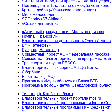
Читатели «Свободной прессы» – детям Русфон
Помощь детям Татарстана от «Клуба чемпионо
Крылья добра («Уральские авиалинии»)
Мили милосердия
S7 Priority (S7 Airlines)
«Сказки для жизни»
«Активный гражданин» и «Миллион призов»
Группа «Трансойл»
Благотворительная деятельность Олега Леонов
БФ «Татнефть»
Русфонд.Навигатор
Совместный проект АО «Федеральная пассажи
Совместная благотворительная программа ком
Транспортная группа FESCO
Благотворительный сервис Альфа-Банка
Сбербанк
РНКБ Банк (ПАО)
Программа «Мультибонус» от Банка ВТБ
Программа помощи детям Свердловской област
Тинькофф. Кэшбэк во благо
Благотворительный проект портала mos.ru
Благотворительный проект компании Indoor Gro
Благотворительные программы ГК «Кредитэксп