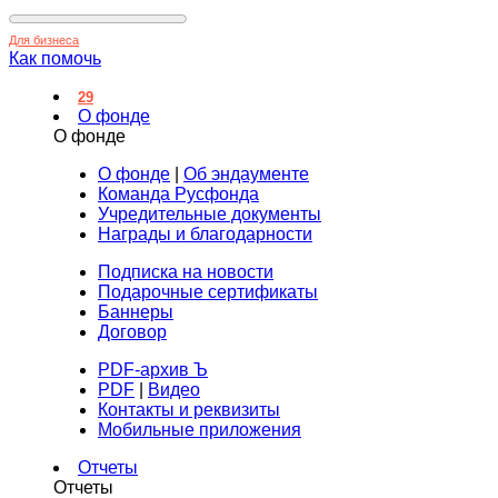
Для бизнеса
Как помочь
29
О фонде
О фонде
О фонде
|
Об эндаументе
Команда Русфонда
Учредительные документы
Награды и благодарности
Подписка на новости
Подарочные сертификаты
Баннеры
Договор
PDF-архив Ъ
PDF
|
Видео
Контакты и реквизиты
Мобильные приложения
Отчеты
Отчеты