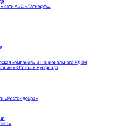
да
в» сети АЗС «Татнефть»
а
рская компания» и Национального РДКМ
пании «Ютека» и Русфонда
и «Росток добра»
up
ресс»