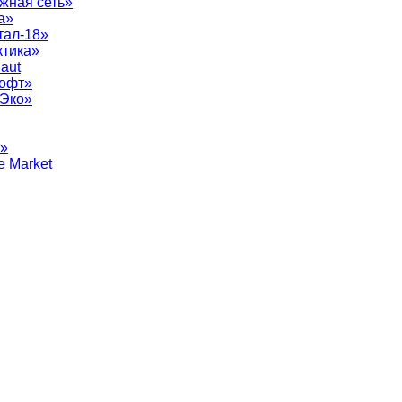
жная сеть»
а»
тал-18»
ктика»
aut
софт»
рЭко»
т»
e Market