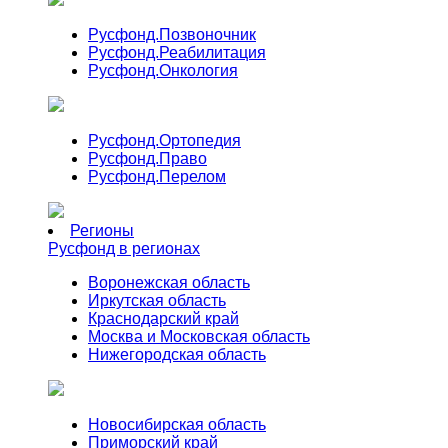
Русфонд.
Позвоночник
Русфонд.
Реабилитация
Русфонд.
Онкология
Русфонд.
Ортопедия
Русфонд.
Право
Русфонд.
Перелом
Регионы
Русфонд в регионах
Воронежская область
Иркутская область
Краснодарский край
Москва и Московская область
Нижегородская область
Новосибирская область
Приморский край