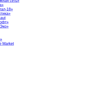
жная сеть»
а»
тал-18»
ктика»
aut
софт»
рЭко»
т»
e Market