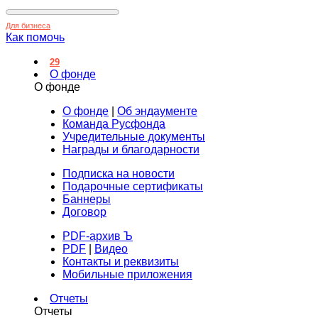
Для бизнеса
Как помочь
29
О фонде
О фонде
О фонде
|
Об эндаументе
Команда Русфонда
Учредительные документы
Награды и благодарности
Подписка на новости
Подарочные сертификаты
Баннеры
Договор
PDF-архив Ъ
PDF
|
Видео
Контакты и реквизиты
Мобильные приложения
Отчеты
Отчеты