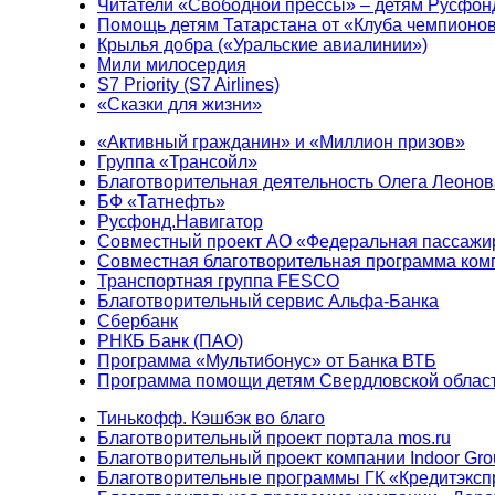
Читатели «Свободной прессы» – детям Русфон
Помощь детям Татарстана от «Клуба чемпионо
Крылья добра («Уральские авиалинии»)
Мили милосердия
S7 Priority (S7 Airlines)
«Сказки для жизни»
«Активный гражданин» и «Миллион призов»
Группа «Трансойл»
Благотворительная деятельность Олега Леонов
БФ «Татнефть»
Русфонд.Навигатор
Совместный проект АО «Федеральная пассажи
Совместная благотворительная программа ком
Транспортная группа FESCO
Благотворительный сервис Альфа-Банка
Сбербанк
РНКБ Банк (ПАО)
Программа «Мультибонус» от Банка ВТБ
Программа помощи детям Свердловской област
Тинькофф. Кэшбэк во благо
Благотворительный проект портала mos.ru
Благотворительный проект компании Indoor Gro
Благотворительные программы ГК «Кредитэксп