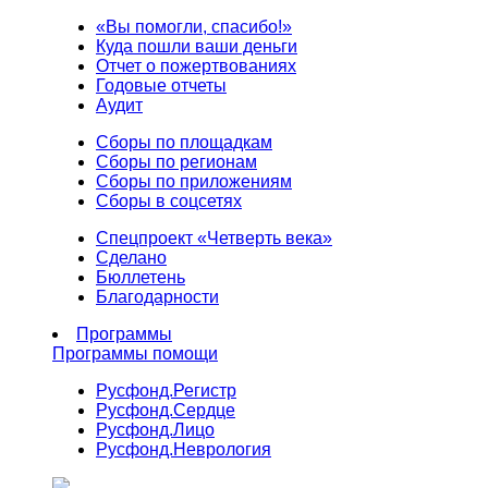
«Вы помогли, спасибо!»
Куда пошли ваши деньги
Отчет о пожертвованиях
Годовые отчеты
Аудит
Сборы по площадкам
Сборы по регионам
Сборы по приложениям
Сборы в соцсетях
Спецпроект «Четверть века»
Сделано
Бюллетень
Благодарности
Программы
Программы помощи
Русфонд.
Регистр
Русфонд.
Сердце
Русфонд.
Лицо
Русфонд.
Неврология