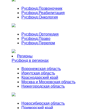
Русфонд.
Позвоночник
Русфонд.
Реабилитация
Русфонд.
Онкология
Русфонд.
Ортопедия
Русфонд.
Право
Русфонд.
Перелом
Регионы
Русфонд в регионах
Воронежская область
Иркутская область
Краснодарский край
Москва и Московская область
Нижегородская область
Новосибирская область
Приморский край