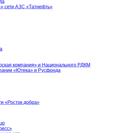
да
в» сети АЗС «Татнефть»
а
рская компания» и Национального РДКМ
пании «Ютека» и Русфонда
и «Росток добра»
up
ресс»