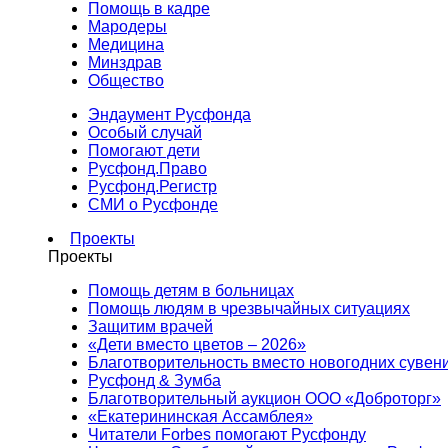
Помощь в кадре
Мародеры
Медицина
Минздрав
Общество
Эндаумент Русфонда
Особый случай
Помогают дети
Русфонд.Право
Русфонд.Регистр
СМИ о Русфонде
Проекты
Проекты
Помощь детям в больницах
Помощь людям в чрезвычайных ситуациях
Защитим врачей
«Дети вместо цветов – 2026»
Благотворительность вместо новогодних сувен
Русфонд & Зумба
Благотворительный аукцион ООО «Доброторг»
«Екатерининская Ассамблея»
Читатели Forbes помогают Русфонду