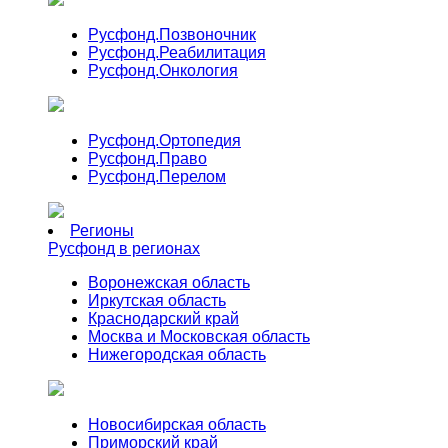
Русфонд.
Позвоночник
Русфонд.
Реабилитация
Русфонд.
Онкология
Русфонд.
Ортопедия
Русфонд.
Право
Русфонд.
Перелом
Регионы
Русфонд в регионах
Воронежская область
Иркутская область
Краснодарский край
Москва и Московская область
Нижегородская область
Новосибирская область
Приморский край