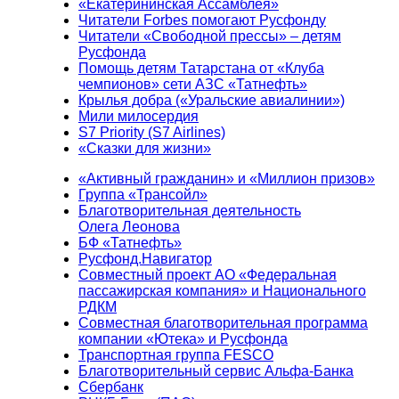
«Екатерининская Ассамблея»
Читатели Forbes помогают Русфонду
Читатели «Свободной прессы» – детям
Русфонда
Помощь детям Татарстана от «Клуба
чемпионов» сети АЗС «Татнефть»
Крылья добра («Уральские авиалинии»)
Мили милосердия
S7 Priority (S7 Airlines)
«Сказки для жизни»
«Активный гражданин» и «Миллион призов»
Группа «Трансойл»
Благотворительная деятельность
Олега Леонова
БФ «Татнефть»
Русфонд.Навигатор
Совместный проект АО «Федеральная
пассажирская компания» и Национального
РДКМ
Совместная благотворительная программа
компании «Ютека» и Русфонда
Транспортная группа FESCO
Благотворительный сервис Альфа-Банка
Сбербанк