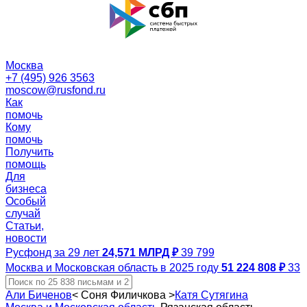
Москва
+7 (495) 926 3563
moscow@rusfond.ru
Как
помочь
Кому
помочь
Получить
помощь
Для
бизнеса
Особый
случай
Статьи,
новости
Русфонд за 29 лет
24,571 МЛРД ₽
39 799
Москва и Московская область в 2025 году
51 224 808 ₽
33
Али Биченов
<
Соня Филичкова
>
Катя Сутягина