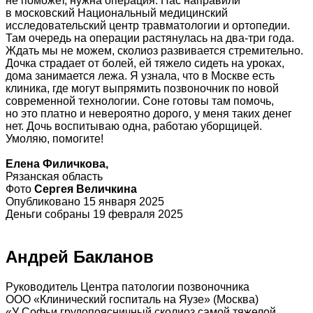
не поможет, нужна операция. Нас направили
в московский Национальный медицинский
исследовательский центр травматологии и ортопедии.
Там очередь на операции растянулась на два-три года.
Ждать мы не можем, сколиоз развивается стремительно.
Дочка страдает от болей, ей тяжело сидеть на уроках,
дома занимается лежа. Я узнала, что в Москве есть
клиника, где могут выпрямить позвоночник по новой
современной технологии. Соне готовы там помочь,
но это платно и невероятно дорого, у меня таких денег
нет. Дочь воспитываю одна, работаю уборщицей.
Умоляю, помогите!
Елена Филичкова,
Рязанская область
Фото
Сергея Величкина
Опубликовано 15 января 2025
Деньги собраны 19 февраля 2025
Андрей Бакланов
Руководитель Центра патологии позвоночника
ООО «Клинический госпиталь на Яузе» (Москва)
«У Софьи грудопоясничный сколиоз самой тяжелой