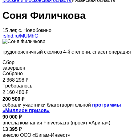
Москва и Московская область
Рязанская область
Соня Филичкова
15 лет, с. Новобокино
rsfnd.ru/MUMhG
грудопоясничный сколиоз 4-й степени, спасет операция
Сбор
завершен
Собрано
2 368 298 ₽
Требовалось
2 160 480 ₽
200 500 ₽
собрали участники благотворительной
программы
«Миллион призов»
90 000 ₽
внесла компания Finversia.ru (проект «Арина»)
13 395 ₽
внесло ООО «Бигам-Инвест»