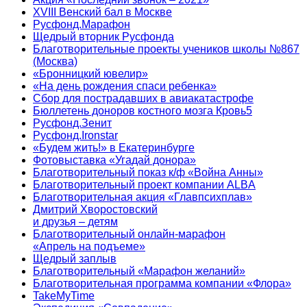
XVIII Венский бал в Москве
Русфонд.Марафон
Щедрый вторник Русфонда
Благотворительные проекты учеников школы №867
(Москва)
«Бронницкий ювелир»
«На день рождения спаси ребенка»
Сбор для пострадавших в авиакатастрофе
Бюллетень доноров костного мозга Кровь5
Русфонд.Зенит
Русфонд.Ironstar
«Будем жить!» в Екатеринбурге
Фотовыставка «Угадай донора»
Благотворительный показ к/ф «Война Анны»
Благотворительный проект компании ALBA
Благотворительная акция «Главпсихплав»
Дмитрий Хворостовский
и друзья – детям
Благотворительный онлайн‑марафон
«Апрель на подъеме»
Щедрый заплыв
Благотворительный «Марафон желаний»
Благотворительная программа компании «Флора»
TakeMyTime