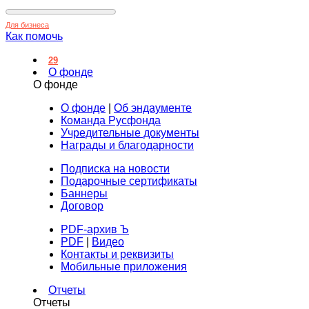
Для бизнеса
Как помочь
29
О фонде
О фонде
О фонде
|
Об эндаументе
Команда Русфонда
Учредительные документы
Награды и благодарности
Подписка на новости
Подарочные сертификаты
Баннеры
Договор
PDF-архив Ъ
PDF
|
Видео
Контакты и реквизиты
Мобильные приложения
Отчеты
Отчеты