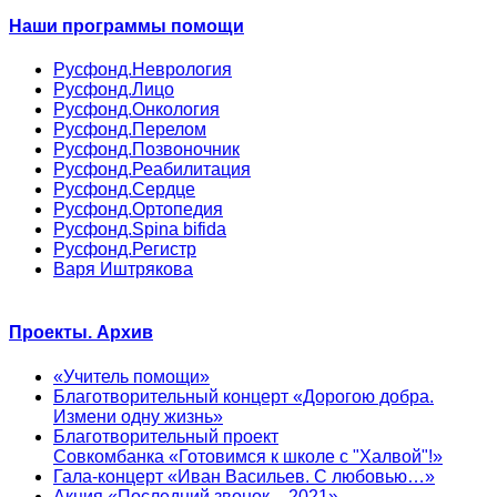
Наши программы помощи
Русфонд.Неврология
Русфонд.Лицо
Русфонд.Онкология
Русфонд.Перелом
Русфонд.Позвоночник
Русфонд.Реабилитация
Русфонд.Сердце
Русфонд.Ортопедия
Русфонд.Spina bifida
Русфонд.Регистр
Варя Иштрякова
Проекты. Архив
«Учитель помощи»
Благотворительный концерт «Дорогою добра.
Измени одну жизнь»
Благотворительный проект
Совкомбанка «Готовимся к школе с "Халвой"!»
Гала-концерт «Иван Васильев. С любовью…»
Акция «Последний звонок – 2021»