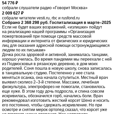
54 776 ₽
собрали слушатели радио «Говорит Москва»
2 009 627 ₽
собрали читатели vesti.ru, rbc и rusfond.ru
Собрано 2 368 298 руб. Госпитализация в марте–2025
Если не будет ваших возражений, «излишки» пойдут
на реализацию нашей программы «Организация
пожертвований при помощи средств массовой
информации и интернета от физических и юридических
лиц для оказания адресной помощи остронуждающимся
людям по их письмам»
Дочка росла здоровой и активной, занималась танцами,
хорошо училась. Во время пандемии мы переехали с ней
из Подмосковья в рязанскую деревню, в дом моих
родителей. Соня пошла в новую школу, снова записалась
в танцевальную студию. Постепенно у нее стала
меняться осанка, она начала сутулиться. Местный врач
выявил сколиоз 2–3-й степени. Массажи, лечебная
физкультура, электрофорез не помогали, становилось
еще хуже. В этом году дочь подросла, и спина совсем
искривилась, обозначился горб, начались боли. Врач
рекомендовал изготовить жесткий корсет Шено и носить
его постоянно, чтобы сдержать искривление. Но при
осмотре и снятии мерок ортопед сказал, что корсет уже