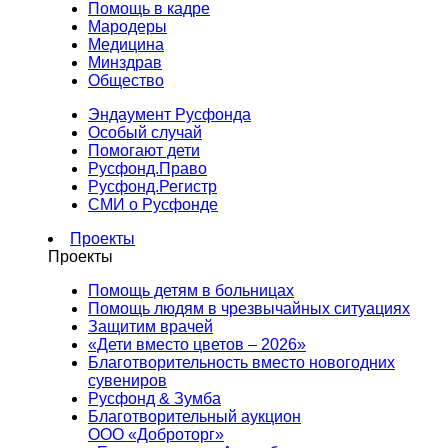
Помощь в кадре
Мародеры
Медицина
Минздрав
Общество
Эндаумент Русфонда
Особый случай
Помогают дети
Русфонд.Право
Русфонд.Регистр
СМИ о Русфонде
Проекты
Проекты
Помощь детям в больницах
Помощь людям в чрезвычайных ситуациях
Защитим врачей
«Дети вместо цветов – 2026»
Благотворительность вместо новогодних
сувениров
Русфонд & Зумба
Благотворительный аукцион
ООО «Доброторг»