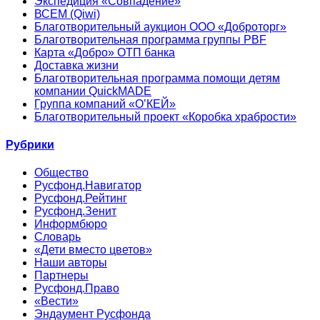
Экспедиция «Совпадение»
ВСЕМ (Qiwi)
Благотворительный аукцион ООО «Доброторг»
Благотворительная программа группы PBF
Карта «Добро» ОТП банка
Доставка жизни
Благотворительная программа помощи детям
компании QuickMADE
Группа компаний «О’КЕЙ»
Благотворительный проект «Коробка храбрости»
Рубрики
Общество
Русфонд.Навигатор
Русфонд.Рейтинг
Русфонд.Зенит
Информбюро
Словарь
«Дети вместо цветов»
Наши авторы
Партнеры
Русфонд.Право
«Вести»
Эндаумент Русфонда