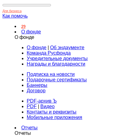
Для бизнеса
Как помочь
29
О фонде
О фонде
О фонде
|
Об эндаументе
Команда Русфонда
Учредительные документы
Награды и благодарности
Подписка на новости
Подарочные сертификаты
Баннеры
Договор
PDF-архив Ъ
PDF
|
Видео
Контакты и реквизиты
Мобильные приложения
Отчеты
Отчеты