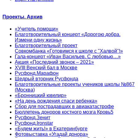
Проекты. Архив
«Учитель помощи»
Благотворительный концерт «Дорогою добра.
Измени одну жизнь»
Благотворительный проект
Совкомбанка «Готовимся к школе с "Халвой"!»
Гала-концерт «Иван Васильев. С любовью…»
Акция «Последний звонок – 2021»
XVIII Венский бал в Москве
Русфонд.Марафон
Щедрый вторник Русфонда
Благотворительные проекты учеников школы №867
(Москва)
«Бронницкий ювелир»
«На день рождения спаси ребенка»
Сбор для пострадавших в авиакатастрофе
Бюллетень доноров костного мозга Кровь5
Русфонд.Зенит
Русфонд.Ironstar
«Будем жить!» в Екатеринбурге
Фотовыставка «Угадай донора»