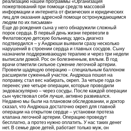
реализацию нашей программы «Организация
пожертвований при помощи средств массовой
информации и интернета от физических и юридических
лиц для оказания адресной помощи остронуждающимся
людям по их письмам»
Еще до рождения сына у него обнаружили сложный
порок сердца. В первый день жизни перевезли в
Филатовскую детскую больницу, здесь диагноз
подтвердился – у Андрюши выявили сразу несколько
нарушений в строении сердца и главных сосудов. Сыну
назначили поддерживающую терапию и через три недели
выписали домой. Рос он болезненным, вялым. В год
врачи отметили сильное сужение легочной артерии.
Провели щадящую операцию – специальным баллоном
расширили суженный участок. Андрюша пошел на
поправку, стал вес набирать, окреп. За четыре года он
перенес уже четыре операции, которые проводили
эндоваскулярно – через сосуды. После каждой операции
сын чувствовал себя лучше, активно развивался.
Недавно мы были на плановом обследовании, и доктор
сказал, что Андрюша достаточно окреп для главной
операции на открытом сердце – установки протеза
клапана легочной артерии. Операцию проведут
бесплатно, а протез нужно оплатить. У нас таких денег
нет. В семье двое детей, работает только муж, он