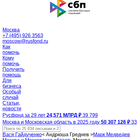
Москва
+7 (495) 926 3563
moscow@rusfond.ru
Как
помочь
Кому
помочь
Получить
помощь
Для
бизнеса
Особый
случай
Статьи,
новости
Русфонд за 29 лет
24,571 МЛРД ₽
39 799
Москва и Московская область в 2025 году
50 307 126 ₽
33
Вася Гайдученко
<
Андрюша Греднев
>
Марк Медведев