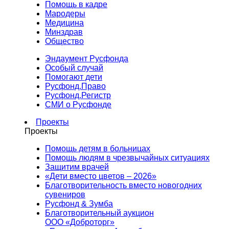
Помощь в кадре
Мародеры
Медицина
Минздрав
Общество
Эндаумент Русфонда
Особый случай
Помогают дети
Русфонд.Право
Русфонд.Регистр
СМИ о Русфонде
Проекты
Проекты
Помощь детям в больницах
Помощь людям в чрезвычайных ситуациях
Защитим врачей
«Дети вместо цветов – 2026»
Благотворительность вместо новогодних
сувениров
Русфонд & Зумба
Благотворительный аукцион
ООО «Доброторг»