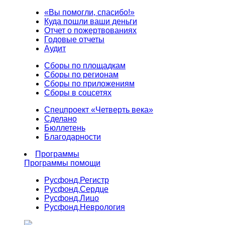
«Вы помогли, спасибо!»
Куда пошли ваши деньги
Отчет о пожертвованиях
Годовые отчеты
Аудит
Сборы по площадкам
Сборы по регионам
Сборы по приложениям
Сборы в соцсетях
Спецпроект «Четверть века»
Сделано
Бюллетень
Благодарности
Программы
Программы помощи
Русфонд.
Регистр
Русфонд.
Сердце
Русфонд.
Лицо
Русфонд.
Неврология