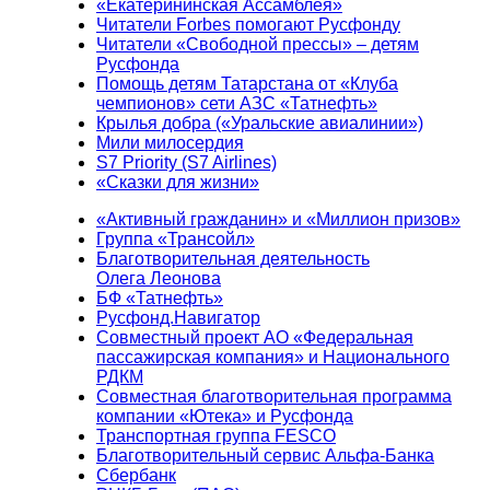
«Екатерининская Ассамблея»
Читатели Forbes помогают Русфонду
Читатели «Свободной прессы» – детям
Русфонда
Помощь детям Татарстана от «Клуба
чемпионов» сети АЗС «Татнефть»
Крылья добра («Уральские авиалинии»)
Мили милосердия
S7 Priority (S7 Airlines)
«Сказки для жизни»
«Активный гражданин» и «Миллион призов»
Группа «Трансойл»
Благотворительная деятельность
Олега Леонова
БФ «Татнефть»
Русфонд.Навигатор
Совместный проект АО «Федеральная
пассажирская компания» и Национального
РДКМ
Совместная благотворительная программа
компании «Ютека» и Русфонда
Транспортная группа FESCO
Благотворительный сервис Альфа-Банка
Сбербанк