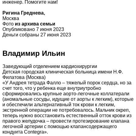
инженер. Помогите нам!
Ригина Греднева,
Москва
Фото
из архива семьи
Опубликовано 7 июня 2023
Деньги собраны 27 июня 2023
Владимир Ильин
Заведующий отделением кардиохирургии
Детская городская клиническая больница имени Н.Ф.
Филатова (Москва)
«У Андрея тетрада Фалло – тяжелый порок сердца, но за
счет того, что у ребенка еще внутриутробно
сформировались крупные аорто-легочные коллатерали
(аномальные сосуды, идущие от аорты к легким), которые
и обеспечили альтернативный ток крови к легким,
экстренной операции не потребовалось. Мальчик окреп,
теперь нужно восстановить естественный отток крови из
правого желудочка – провести протезирование клапана
легочной артерии с помощью клапансодержащего
кондуита Contegra».