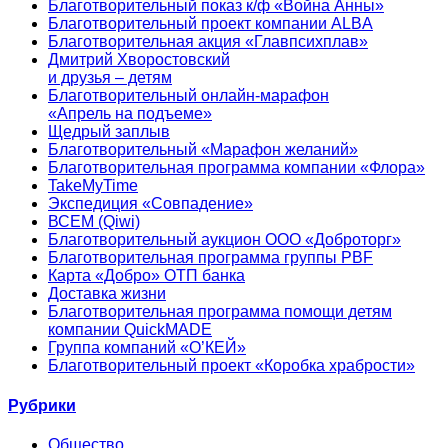
Благотворительный показ к/ф «Война Анны»
Благотворительный проект компании ALBA
Благотворительная акция «Главпсихплав»
Дмитрий Хворостовский
и друзья – детям
Благотворительный онлайн‑марафон
«Апрель на подъеме»
Щедрый заплыв
Благотворительный «Марафон желаний»
Благотворительная программа компании «Флора»
TakeMyTime
Экспедиция «Совпадение»
ВСЕМ (Qiwi)
Благотворительный аукцион ООО «Доброторг»
Благотворительная программа группы PBF
Карта «Добро» ОТП банка
Доставка жизни
Благотворительная программа помощи детям
компании QuickMADE
Группа компаний «О’КЕЙ»
Благотворительный проект «Коробка храбрости»
Рубрики
Общество