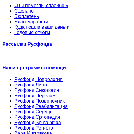
«Вы помогли, спасибо!»
Сделано
Бюллетень
Благодарности
Куда пошли ваши деньги
Годовые отчеты
Рассылки Русфонда
Наши программы помощи
Русфонд.Неврология
Русфонд.Лицо
Русфонд.Онкология
Русфонд.Перелом
Русфонд.Позвоночник
Русфонд.Реабилитация
Русфонд.Сердце
Русфонд.Ортопедия
Русфонд.Spina bifida
Русфонд.Регистр
Варя Иштрякова