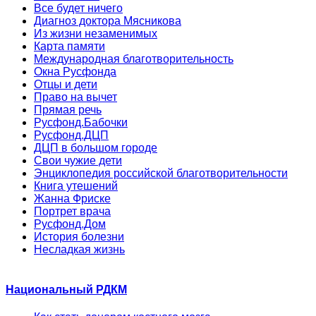
Все будет ничего
Диагноз доктора Мясникова
Из жизни незаменимых
Карта памяти
Международная благотворительность
Окна Русфонда
Отцы и дети
Право на вычет
Прямая речь
Русфонд.Бабочки
Русфонд.ДЦП
ДЦП в большом городе
Свои чужие дети
Энциклопедия российской благотворительности
Книга утешений
Жанна Фриске
Портрет врача
Русфонд.Дом
История болезни
Несладкая жизнь
Национальный РДКМ