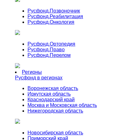
Русфонд.
Позвоночник
Русфонд.
Реабилитация
Русфонд.
Онкология
Русфонд.
Ортопедия
Русфонд.
Право
Русфонд.
Перелом
Регионы
Русфонд в регионах
Воронежская область
Иркутская область
Краснодарский край
Москва и Московская область
Нижегородская область
Новосибирская область
Приморский край