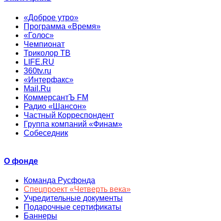
«Доброе утро»
Программа «Время»
«Голос»
Чемпионат
Триколор ТВ
LIFE.RU
360tv.ru
«Интерфакс»
Mail.Ru
КоммерсантЪ FM
Радио «Шансон»
Частный Корреспондент
Группа компаний «Финам»
Собеседник
О фонде
Команда Русфонда
Спецпроект «Четверть века»
Учредительные документы
Подарочные сертификаты
Баннеры