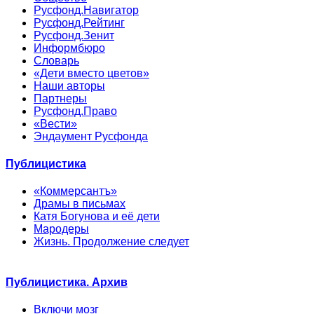
Русфонд.Навигатор
Русфонд.Рейтинг
Русфонд.Зенит
Информбюро
Словарь
«Дети вместо цветов»
Наши авторы
Партнеры
Русфонд.Право
«Вести»
Эндаумент Русфонда
Публицистика
«Коммерсантъ»
Драмы в письмах
Катя Богунова и её дети
Мародеры
Жизнь. Продолжение следует
Публицистика. Архив
Включи мозг