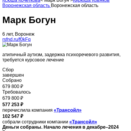
Ксюша Кочеткова
<
Марк Богун
>
Кирюша Ковяков
Воронежская область
Воронежская область
Марк Богун
6 лет, Воронеж
rsfnd.ru/f0kFq
атипичный аутизм, задержка психоречевого развития,
требуется курсовое лечение
Сбор
завершен
Собрано
679 800 ₽
Требовалось
679 800 ₽
577 253 ₽
перечислила компания
«Трансойл»
102 547 ₽
собрали сотрудники компании
«Трансойл»
Деньги собраны. Начало лечения в декабре–2024