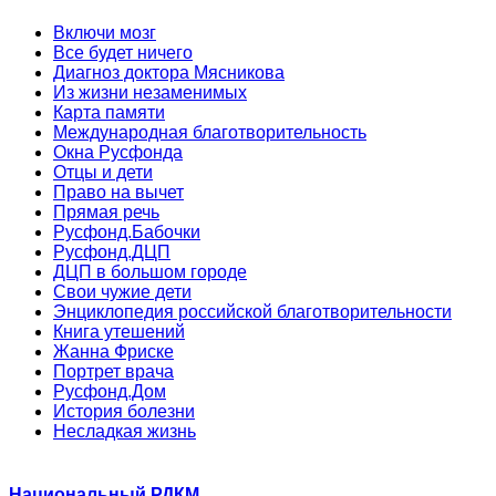
Включи мозг
Все будет ничего
Диагноз доктора Мясникова
Из жизни незаменимых
Карта памяти
Международная благотворительность
Окна Русфонда
Отцы и дети
Право на вычет
Прямая речь
Русфонд.Бабочки
Русфонд.ДЦП
ДЦП в большом городе
Свои чужие дети
Энциклопедия российской благотворительности
Книга утешений
Жанна Фриске
Портрет врача
Русфонд.Дом
История болезни
Несладкая жизнь
Национальный РДКМ