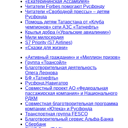
«Екатерининская Ассамблея»
Читатели Forbes помогают Русфонду
Читатели «Свободной прессы» – детям
Русфонда
Помощь детям Татарстана от «Клуба
чемпионов» сети АЗС «Татнефть»
Крылья добра («Уральские авиалинии»)
Мили милосердия
S7 Priority (S7 Airlines)
«Сказки для жизни»
«Активный гражданин» и «Миллион призов»
Группа «Трансойл»
Благотворительная деятельность
Олега Леонова
БФ «Татнефть»
Русфонд.Навигатор
Совместный проект АО «Федеральная
пассажирская компания» и Национального
РДКМ
Совместная благотворительная программа
компании «Ютека» и Русфонда
Транспортная группа FESCO
Благотворительный сервис Альфа-Банка
Сбербанк