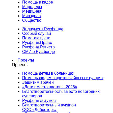
Помощь в кадре
Мародеры
Медицина
Минздрав
Общество
Эндаумент Русфонда
Особый случай
Помогают дети
Русфонд.Право
Русфонд.Регистр
СМИ о Русфонде
Проекты
Проекты
Помощь детям в больницах
Помощь людям в чрезвычайных ситуациях
Защитим врачей
«Дети вместо цветов – 2026»
Благотворительность вместо новогодних
сувениров
Русфонд & Зумба
Благотворительный аукцион
ООО «Доброторг»