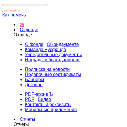
Для бизнеса
Как помочь
29
О фонде
О фонде
О фонде
|
Об эндаументе
Команда Русфонда
Учредительные документы
Награды и благодарности
Подписка на новости
Подарочные сертификаты
Баннеры
Договор
PDF-архив Ъ
PDF
|
Видео
Контакты и реквизиты
Мобильные приложения
Отчеты
Отчеты