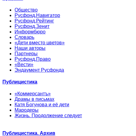
Общество
Русфонд.Навигатор
Русфонд.Рейтинг
Русфонд.Зенит
Информбюро
Словарь
«Дети вместо цветов»
Наши авторы
Партнеры
Русфонд.Право
«Вести»
Эндаумент Русфонда
Публицистика
«Коммерсантъ»
Драмы в письмах
Катя Богунова и её дети
Мародеры
Жизнь. Продолжение следует
Публицистика. Архив