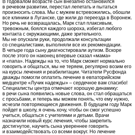
В годовалом возрасте сын внезапно остановился
в речевом развитии, перестал лепетать и пытаться
произносить слова. Мы с мужем встревожились, обошли
все клиники в Луганске, где жили до переезда в Воронеж.
Но речь не возвращалась, Марк стал плаксивым,
тревожным, боялся каждого шороха, избегал любого
контакта с окружающими, даже зрительного.
Мы не опускали руки, продолжали консультации
со специалистами, выполняли все их рекомендации.
В четыре года сыну диагностировали аутизм. Вскоре
после этого он наконец впервые сказал «мама»
и «папа». Надежды на то, что Марк сможет нормально
говорить и общаться, мы не теряем, регулярно возим его
на курсы лечения и реабилитации. Читатели Русфонда
дважды помогли оплатить лечение в евпаторийском
медцентре «Лучик надежды» – сердечное вам спасибо!
Специалисты центра отмечают хорошую динамику:
в речи сына появились новые слова, он стал обращаться
с просьбами, и теперь мы можем понять, что ему нужно,
исчезли повторяющиеся движения. В будущем году Марк
пойдет в школу, я очень хочу, чтобы он смог успешно
учиться, общаться с учителями и детьми. Врачи
назначили новый курс лечения, чтобы закрепить
достигнутое, научить сына увереннее говорить
и взаимодействовать со всеми вокруг. Но лечение