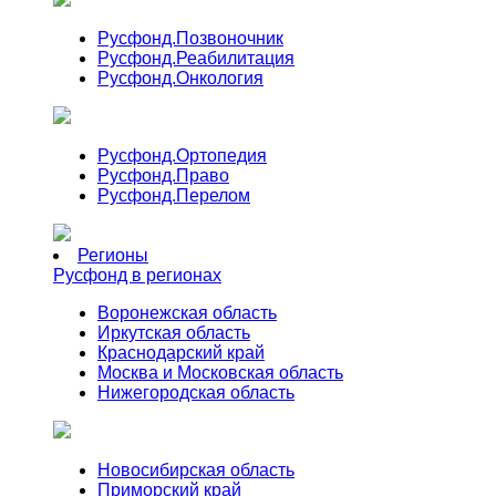
Русфонд.
Позвоночник
Русфонд.
Реабилитация
Русфонд.
Онкология
Русфонд.
Ортопедия
Русфонд.
Право
Русфонд.
Перелом
Регионы
Русфонд в регионах
Воронежская область
Иркутская область
Краснодарский край
Москва и Московская область
Нижегородская область
Новосибирская область
Приморский край