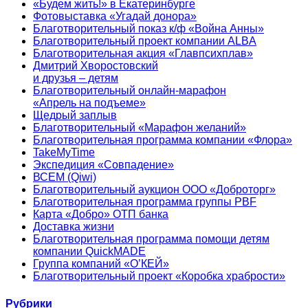
«Будем жить!» в Екатеринбурге
Фотовыставка «Угадай донора»
Благотворительный показ к/ф «Война Анны»
Благотворительный проект компании ALBA
Благотворительная акция «Главпсихплав»
Дмитрий Хворостовский
и друзья – детям
Благотворительный онлайн‑марафон
«Апрель на подъеме»
Щедрый заплыв
Благотворительный «Марафон желаний»
Благотворительная программа компании «Флора»
TakeMyTime
Экспедиция «Совпадение»
ВСЕМ (Qiwi)
Благотворительный аукцион ООО «Доброторг»
Благотворительная программа группы PBF
Карта «Добро» ОТП банка
Доставка жизни
Благотворительная программа помощи детям
компании QuickMADE
Группа компаний «О’КЕЙ»
Благотворительный проект «Коробка храбрости»
Рубрики