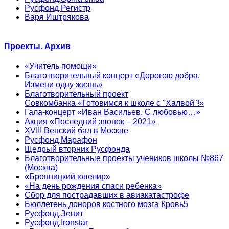
Русфонд.Регистр
Варя Иштрякова
Проекты. Архив
«Учитель помощи»
Благотворительный концерт «Дорогою добра.
Измени одну жизнь»
Благотворительный проект
Совкомбанка «Готовимся к школе с "Халвой"!»
Гала-концерт «Иван Васильев. С любовью…»
Акция «Последний звонок – 2021»
XVIII Венский бал в Москве
Русфонд.Марафон
Щедрый вторник Русфонда
Благотворительные проекты учеников школы №867
(Москва)
«Бронницкий ювелир»
«На день рождения спаси ребенка»
Сбор для пострадавших в авиакатастрофе
Бюллетень доноров костного мозга Кровь5
Русфонд.Зенит
Русфонд.Ironstar