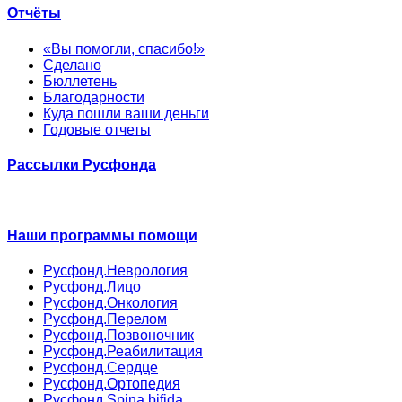
Отчёты
«Вы помогли, спасибо!»
Сделано
Бюллетень
Благодарности
Куда пошли ваши деньги
Годовые отчеты
Рассылки Русфонда
Наши программы помощи
Русфонд.Неврология
Русфонд.Лицо
Русфонд.Онкология
Русфонд.Перелом
Русфонд.Позвоночник
Русфонд.Реабилитация
Русфонд.Сердце
Русфонд.Ортопедия
Русфонд.Spina bifida