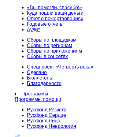
«Вы помогли, спасибо!»
Куда пошли ваши деньги
Отчет о пожертвованиях
Годовые отчеты
Аудит
Сборы по площадкам
Сборы по регионам
Сборы по приложениям
Сборы в соцсетях
Спецпроект «Четверть века»
Сделано
Бюллетень
Благодарности
Программы
Программы помощи
Русфонд.
Регистр
Русфонд.
Сердце
Русфонд.
Лицо
Русфонд.
Неврология