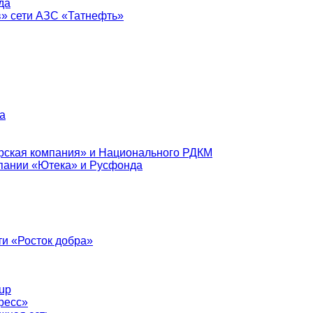
да
в» сети АЗС «Татнефть»
а
рская компания» и Национального РДКМ
пании «Ютека» и Русфонда
и «Росток добра»
up
ресс»