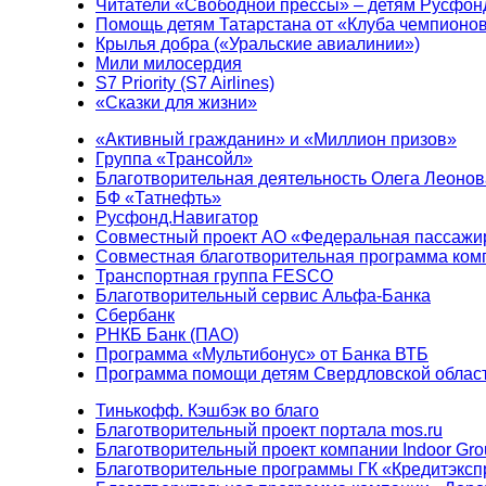
Читатели «Свободной прессы» – детям Русфон
Помощь детям Татарстана от «Клуба чемпионо
Крылья добра («Уральские авиалинии»)
Мили милосердия
S7 Priority (S7 Airlines)
«Сказки для жизни»
«Активный гражданин» и «Миллион призов»
Группа «Трансойл»
Благотворительная деятельность Олега Леонов
БФ «Татнефть»
Русфонд.Навигатор
Совместный проект АО «Федеральная пассажи
Совместная благотворительная программа ком
Транспортная группа FESCO
Благотворительный сервис Альфа-Банка
Сбербанк
РНКБ Банк (ПАО)
Программа «Мультибонус» от Банка ВТБ
Программа помощи детям Свердловской област
Тинькофф. Кэшбэк во благо
Благотворительный проект портала mos.ru
Благотворительный проект компании Indoor Gro
Благотворительные программы ГК «Кредитэксп