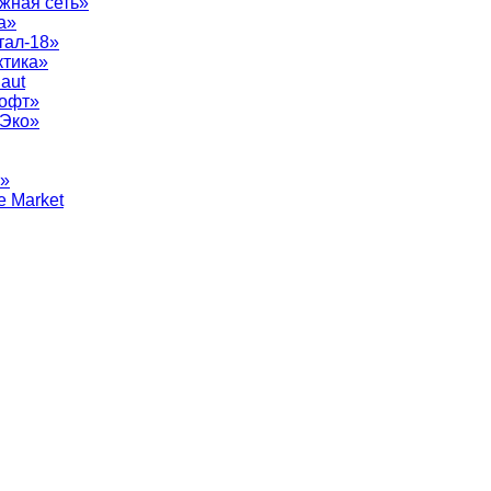
жная сеть»
а»
тал-18»
ктика»
aut
софт»
рЭко»
т»
e Market