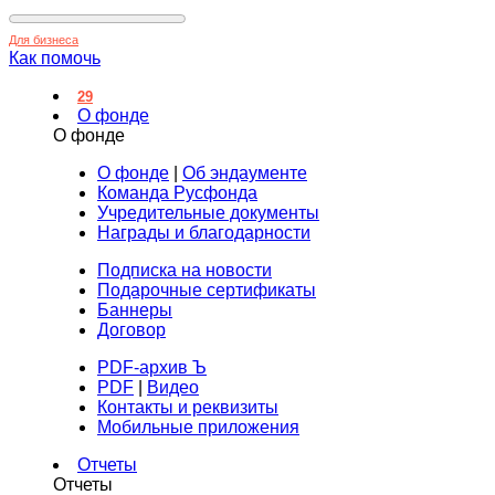
Для бизнеса
Как помочь
29
О фонде
О фонде
О фонде
|
Об эндаументе
Команда Русфонда
Учредительные документы
Награды и благодарности
Подписка на новости
Подарочные сертификаты
Баннеры
Договор
PDF-архив Ъ
PDF
|
Видео
Контакты и реквизиты
Мобильные приложения
Отчеты
Отчеты