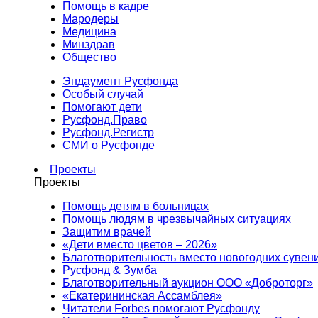
Помощь в кадре
Мародеры
Медицина
Минздрав
Общество
Эндаумент Русфонда
Особый случай
Помогают дети
Русфонд.Право
Русфонд.Регистр
СМИ о Русфонде
Проекты
Проекты
Помощь детям в больницах
Помощь людям в чрезвычайных ситуациях
Защитим врачей
«Дети вместо цветов – 2026»
Благотворительность вместо новогодних сувен
Русфонд & Зумба
Благотворительный аукцион ООО «Доброторг»
«Екатерининская Ассамблея»
Читатели Forbes помогают Русфонду