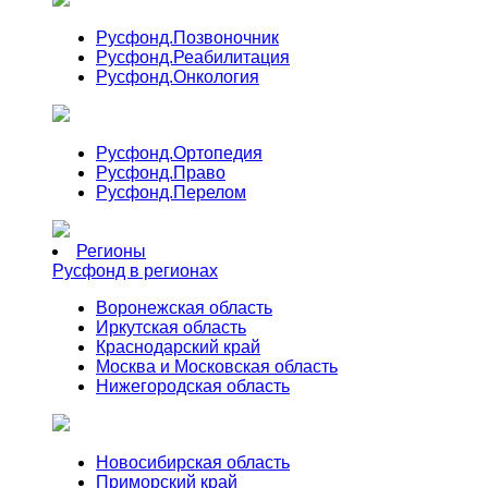
Русфонд.
Позвоночник
Русфонд.
Реабилитация
Русфонд.
Онкология
Русфонд.
Ортопедия
Русфонд.
Право
Русфонд.
Перелом
Регионы
Русфонд в регионах
Воронежская область
Иркутская область
Краснодарский край
Москва и Московская область
Нижегородская область
Новосибирская область
Приморский край