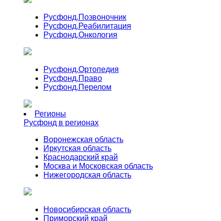
Русфонд.
Позвоночник
Русфонд.
Реабилитация
Русфонд.
Онкология
Русфонд.
Ортопедия
Русфонд.
Право
Русфонд.
Перелом
Регионы
Русфонд в регионах
Воронежская область
Иркутская область
Краснодарский край
Москва и Московская область
Нижегородская область
Новосибирская область
Приморский край