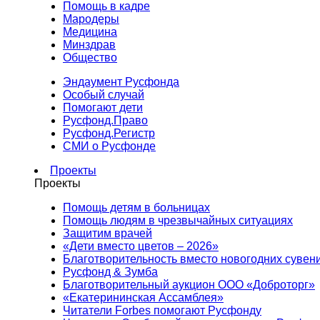
Помощь в кадре
Мародеры
Медицина
Минздрав
Общество
Эндаумент Русфонда
Особый случай
Помогают дети
Русфонд.Право
Русфонд.Регистр
СМИ о Русфонде
Проекты
Проекты
Помощь детям в больницах
Помощь людям в чрезвычайных ситуациях
Защитим врачей
«Дети вместо цветов – 2026»
Благотворительность вместо новогодних сувен
Русфонд & Зумба
Благотворительный аукцион ООО «Доброторг»
«Екатерининская Ассамблея»
Читатели Forbes помогают Русфонду