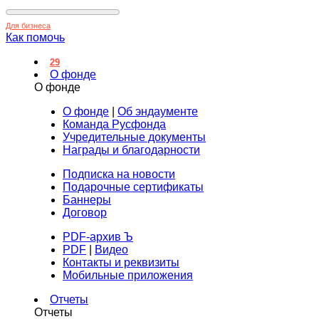
Для бизнеса
Как помочь
29
О фонде
О фонде
О фонде
|
Об эндаументе
Команда Русфонда
Учредительные документы
Награды и благодарности
Подписка на новости
Подарочные сертификаты
Баннеры
Договор
PDF-архив Ъ
PDF
|
Видео
Контакты и реквизиты
Мобильные приложения
Отчеты
Отчеты