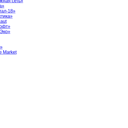
жная сеть»
а»
тал-18»
ктика»
aut
софт»
рЭко»
т»
e Market