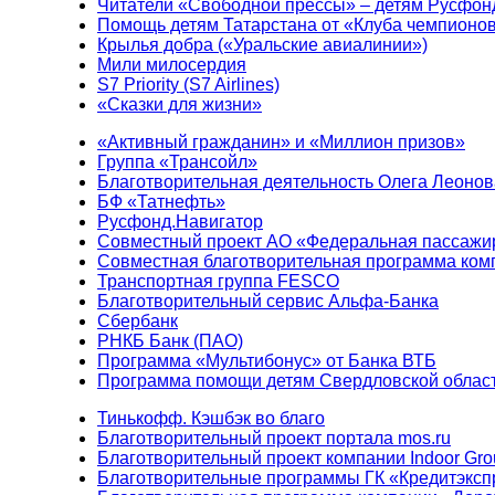
Читатели «Свободной прессы» – детям Русфон
Помощь детям Татарстана от «Клуба чемпионо
Крылья добра («Уральские авиалинии»)
Мили милосердия
S7 Priority (S7 Airlines)
«Сказки для жизни»
«Активный гражданин» и «Миллион призов»
Группа «Трансойл»
Благотворительная деятельность Олега Леонов
БФ «Татнефть»
Русфонд.Навигатор
Совместный проект АО «Федеральная пассажи
Совместная благотворительная программа ком
Транспортная группа FESCO
Благотворительный сервис Альфа-Банка
Сбербанк
РНКБ Банк (ПАО)
Программа «Мультибонус» от Банка ВТБ
Программа помощи детям Свердловской област
Тинькофф. Кэшбэк во благо
Благотворительный проект портала mos.ru
Благотворительный проект компании Indoor Gro
Благотворительные программы ГК «Кредитэксп