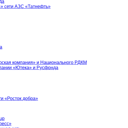
да
в» сети АЗС «Татнефть»
а
рская компания» и Национального РДКМ
пании «Ютека» и Русфонда
и «Росток добра»
up
ресс»