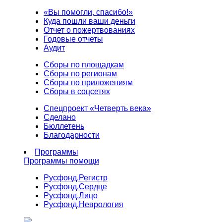
«Вы помогли, спасибо!»
Куда пошли ваши деньги
Отчет о пожертвованиях
Годовые отчеты
Аудит
Сборы по площадкам
Сборы по регионам
Сборы по приложениям
Сборы в соцсетях
Спецпроект «Четверть века»
Сделано
Бюллетень
Благодарности
Программы
Программы помощи
Русфонд.
Регистр
Русфонд.
Сердце
Русфонд.
Лицо
Русфонд.
Неврология