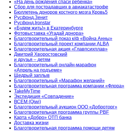
«На день рождения спаси ребенка»
Сбор для пострадавших в авиакатастрофе
Бюллетень доноров костного мозга Кровь5
Русфонд.Зенит
Русфонд.Ironstar
«Будем жить!» в Екатеринбурге
Фотовыставка «Угадай донора»
Благотворительный показ к/ф «Война Анны»
Благотворительный проект компании ALBA
Благотворительная акция «Главпсихплав»
Дмитрий Хворостовский
и друзья – детям
Благотворительный онлайн‑марафон
«Апрель на подъеме»
Щедрый заплыв
Благотворительный «Марафон желаний»
Благотворительная программа компании «Флора»
TakeMyTime
Экспедиция «Совпадение»
ВСЕМ (Qiwi)
Благотворительный аукцион ООО «Доброторг»
Благотворительная программа группы PBF
Карта «Добро» ОТП банка
Доставка жизни
Благотворительная программа помощи детям