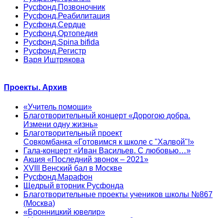
Русфонд.Позвоночник
Русфонд.Реабилитация
Русфонд.Сердце
Русфонд.Ортопедия
Русфонд.Spina bifida
Русфонд.Регистр
Варя Иштрякова
Проекты. Архив
«Учитель помощи»
Благотворительный концерт «Дорогою добра.
Измени одну жизнь»
Благотворительный проект
Совкомбанка «Готовимся к школе с "Халвой"!»
Гала-концерт «Иван Васильев. С любовью…»
Акция «Последний звонок – 2021»
XVIII Венский бал в Москве
Русфонд.Марафон
Щедрый вторник Русфонда
Благотворительные проекты учеников школы №867
(Москва)
«Бронницкий ювелир»