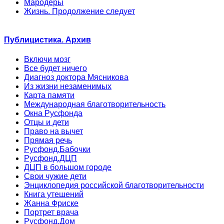
Мародеры
Жизнь. Продолжение следует
Публицистика. Архив
Включи мозг
Все будет ничего
Диагноз доктора Мясникова
Из жизни незаменимых
Карта памяти
Международная благотворительность
Окна Русфонда
Отцы и дети
Право на вычет
Прямая речь
Русфонд.Бабочки
Русфонд.ДЦП
ДЦП в большом городе
Свои чужие дети
Энциклопедия российской благотворительности
Книга утешений
Жанна Фриске
Портрет врача
Русфонд.Дом