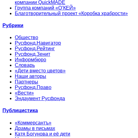
компании QuickMADE
Группа компаний «О’КЕЙ»
Благотворительный проект «Коробка храбрости»
Рубрики
Общество
Русфонд.Навигатор
Русфонд.Рейтинг
Русфонд.Зенит
Информбюро
Словарь
«Дети вместо цветов»
Наши авторы
Партнеры
Русфонд.Право
«Вести»
Эндаумент Русфонда
Публицистика
«Коммерсантъ»
Драмы в письмах
Катя Богунова и её дети