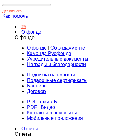
Для бизнеса
Как помочь
29
О фонде
О фонде
О фонде
|
Об эндаументе
Команда Русфонда
Учредительные документы
Награды и благодарности
Подписка на новости
Подарочные сертификаты
Баннеры
Договор
PDF-архив Ъ
PDF
|
Видео
Контакты и реквизиты
Мобильные приложения
Отчеты
Отчеты