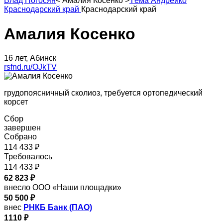
Влад Погосян
<
Амалия Косенко
>
Тёма Андрейко
Краснодарский край
Краснодарский край
Амалия Косенко
16 лет, Абинск
rsfnd.ru/OJkTV
грудопоясничный сколиоз, требуется ортопедический
корсет
Сбор
завершен
Собрано
114 433 ₽
Требовалось
114 433 ₽
62 823 ₽
внесло ООО «Наши площадки»
50 500 ₽
внес
РНКБ Банк (ПАО)
1110 ₽