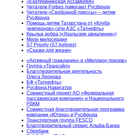
«Екатерининская Ассамблея»
Читатели Forbes помогают Русфонду
Читатели «Свободной прессы» – детям
Русфонда
Помощь детям Татарстана от «Клуба
чемпионов» сети АЗС «Татнефть»
Крылья добра («Уральские авиалинии»)
Мили милосердия
S7 Priority (S7 Airlines)
«Сказки для жизни»
«Активный гражданин» и «Миллион призов»
Группа «Трансойл»
Благотворительная деятельность
Олега Леонова
БФ «Татнефть»
Русфонд.Навигатор
Совместный проект АО «Федеральная
пассажирская компания» и Национального
РДКМ
Совместная благотворительная программа
компании «Ютека» и Русфонда
Транспортная группа FESCO
Благотворительный сервис Альфа-Банка
Сбербанк