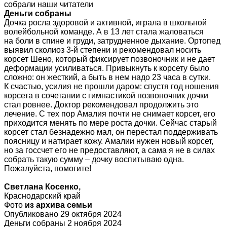
собрали наши читатели
Деньги собраны
Дочка росла здоровой и активной, играла в школьной
волейбольной команде. А в 13 лет стала жаловаться
на боли в спине и груди, затрудненное дыхание. Ортопед
выявил сколиоз 3-й степени и рекомендовал носить
корсет Шено, который фиксирует позвоночник и не дает
деформации усиливаться. Привыкнуть к корсету было
сложно: он жесткий, а быть в нем надо 23 часа в сутки.
К счастью, усилия не прошли даром: спустя год ношения
корсета в сочетании с гимнастикой позвоночник дочки
стал ровнее. Доктор рекомендовал продолжить это
лечение. С тех пор Амалия почти не снимает корсет, его
приходится менять по мере роста дочки. Сейчас старый
корсет стал безнадежно мал, он перестал поддерживать
поясницу и натирает кожу. Амалии нужен новый корсет,
но за госсчет его не предоставляют, а сама я не в силах
собрать такую сумму – дочку воспитываю одна.
Пожалуйста, помогите!
Светлана Косенко,
Краснодарский край
Фото
из архива семьи
Опубликовано 29 октября 2024
Деньги собраны 2 ноября 2024