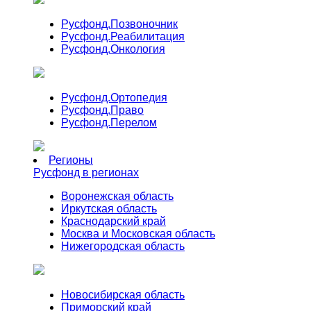
Русфонд.
Позвоночник
Русфонд.
Реабилитация
Русфонд.
Онкология
Русфонд.
Ортопедия
Русфонд.
Право
Русфонд.
Перелом
Регионы
Русфонд в регионах
Воронежская область
Иркутская область
Краснодарский край
Москва и Московская область
Нижегородская область
Новосибирская область
Приморский край