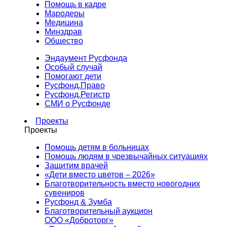
Помощь в кадре
Мародеры
Медицина
Минздрав
Общество
Эндаумент Русфонда
Особый случай
Помогают дети
Русфонд.Право
Русфонд.Регистр
СМИ о Русфонде
Проекты
Проекты
Помощь детям в больницах
Помощь людям в чрезвычайных ситуациях
Защитим врачей
«Дети вместо цветов – 2026»
Благотворительность вместо новогодних
сувениров
Русфонд & Зумба
Благотворительный аукцион
ООО «Доброторг»