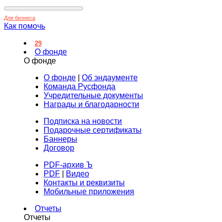
Для бизнеса
Как помочь
29
О фонде
О фонде
О фонде
|
Об эндаументе
Команда Русфонда
Учредительные документы
Награды и благодарности
Подписка на новости
Подарочные сертификаты
Баннеры
Договор
PDF-архив Ъ
PDF
|
Видео
Контакты и реквизиты
Мобильные приложения
Отчеты
Отчеты