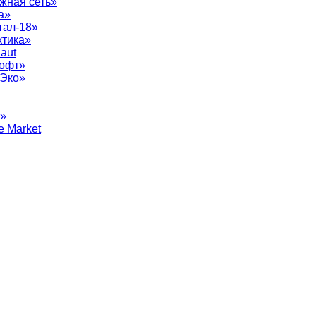
жная сеть»
а»
тал-18»
ктика»
aut
софт»
рЭко»
т»
e Market