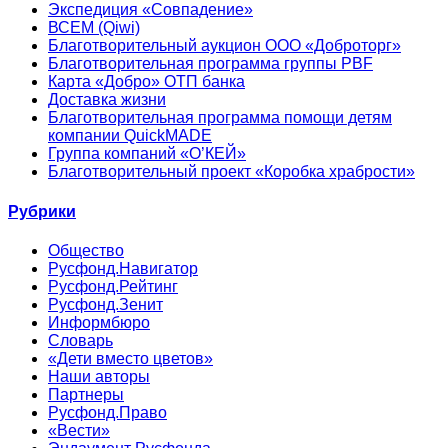
Экспедиция «Совпадение»
ВСЕМ (Qiwi)
Благотворительный аукцион ООО «Доброторг»
Благотворительная программа группы PBF
Карта «Добро» ОТП банка
Доставка жизни
Благотворительная программа помощи детям
компании QuickMADE
Группа компаний «О’КЕЙ»
Благотворительный проект «Коробка храбрости»
Рубрики
Общество
Русфонд.Навигатор
Русфонд.Рейтинг
Русфонд.Зенит
Информбюро
Словарь
«Дети вместо цветов»
Наши авторы
Партнеры
Русфонд.Право
«Вести»