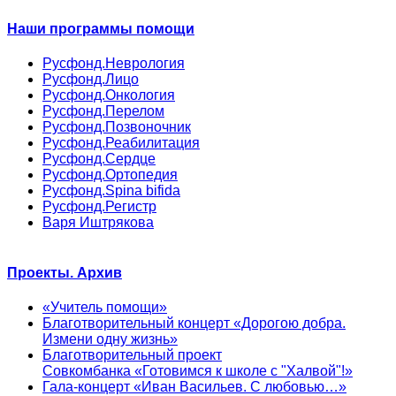
Наши программы помощи
Русфонд.Неврология
Русфонд.Лицо
Русфонд.Онкология
Русфонд.Перелом
Русфонд.Позвоночник
Русфонд.Реабилитация
Русфонд.Сердце
Русфонд.Ортопедия
Русфонд.Spina bifida
Русфонд.Регистр
Варя Иштрякова
Проекты. Архив
«Учитель помощи»
Благотворительный концерт «Дорогою добра.
Измени одну жизнь»
Благотворительный проект
Совкомбанка «Готовимся к школе с "Халвой"!»
Гала-концерт «Иван Васильев. С любовью…»