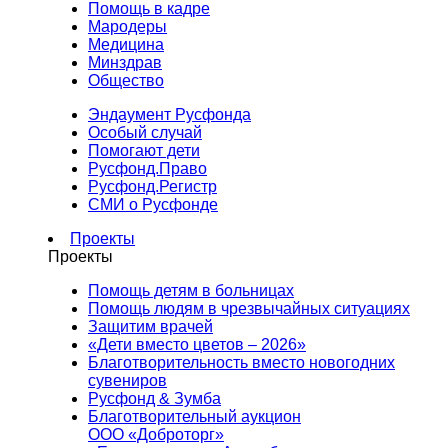
Помощь в кадре
Мародеры
Медицина
Минздрав
Общество
Эндаумент Русфонда
Особый случай
Помогают дети
Русфонд.Право
Русфонд.Регистр
СМИ о Русфонде
Проекты
Проекты
Помощь детям в больницах
Помощь людям в чрезвычайных ситуациях
Защитим врачей
«Дети вместо цветов – 2026»
Благотворительность вместо новогодних
сувениров
Русфонд & Зумба
Благотворительный аукцион
ООО «Доброторг»