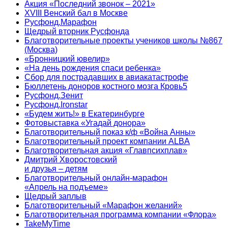
Акция «Последний звонок – 2021»
XVIII Венский бал в Москве
Русфонд.Марафон
Щедрый вторник Русфонда
Благотворительные проекты учеников школы №867
(Москва)
«Бронницкий ювелир»
«На день рождения спаси ребенка»
Сбор для пострадавших в авиакатастрофе
Бюллетень доноров костного мозга Кровь5
Русфонд.Зенит
Русфонд.Ironstar
«Будем жить!» в Екатеринбурге
Фотовыставка «Угадай донора»
Благотворительный показ к/ф «Война Анны»
Благотворительный проект компании ALBA
Благотворительная акция «Главпсихплав»
Дмитрий Хворостовский
и друзья – детям
Благотворительный онлайн‑марафон
«Апрель на подъеме»
Щедрый заплыв
Благотворительный «Марафон желаний»
Благотворительная программа компании «Флора»
TakeMyTime