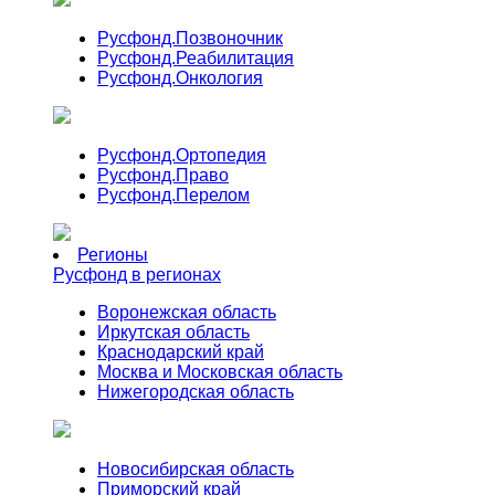
Русфонд.
Позвоночник
Русфонд.
Реабилитация
Русфонд.
Онкология
Русфонд.
Ортопедия
Русфонд.
Право
Русфонд.
Перелом
Регионы
Русфонд в регионах
Воронежская область
Иркутская область
Краснодарский край
Москва и Московская область
Нижегородская область
Новосибирская область
Приморский край