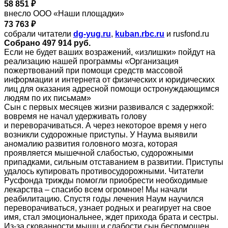
58 851 ₽
внесло ООО «Наши площадки»
73 763 ₽
собрали читатели
dg-yug.ru
,
kuban.rbc.ru
и rusfond.ru
Собрано 497 914 руб.
Если не будет ваших возражений, «излишки» пойдут на
реализацию нашей программы «Организация
пожертвований при помощи средств массовой
информации и интернета от физических и юридических
лиц для оказания адресной помощи остронуждающимся
людям по их письмам»
Сын с первых месяцев жизни развивался с задержкой:
вовремя не начал удерживать голову
и переворачиваться. А через некоторое время у него
возникли судорожные приступы. У Наума выявили
аномалию развития головного мозга, которая
проявляется мышечной слабостью, судорожными
припадками, сильным отставанием в развитии. Приступы
удалось купировать противосудорожными. Читатели
Русфонда трижды помогли приобрести необходимые
лекарства – спасибо всем огромное! Мы начали
реабилитацию. Спустя годы лечения Наум научился
переворачиваться, узнает родных и реагирует на свое
имя, стал эмоциональнее, ждет прихода брата и сестры.
Из-за скованности мышц и слабости сын беспомощен,