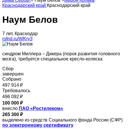
Дима Сербат
<
Наум Белов
>
Мирон Копьев
Краснодарский край
Краснодарский край
Наум Белов
7 лет, Краснодар
rsfnd.ru/WKry3
синдром Миллера – Дикера (порок развития головного
мозга), требуется специальное кресло-коляска
Сбор
завершен
Собрано
497 914 ₽
Требовалось
496 092 ₽
100 000 ₽
внесло
ПАО «Ростелеком»
265 300 ₽
выделено из средств Социального фонда России (СФР)
по электронному сертификату