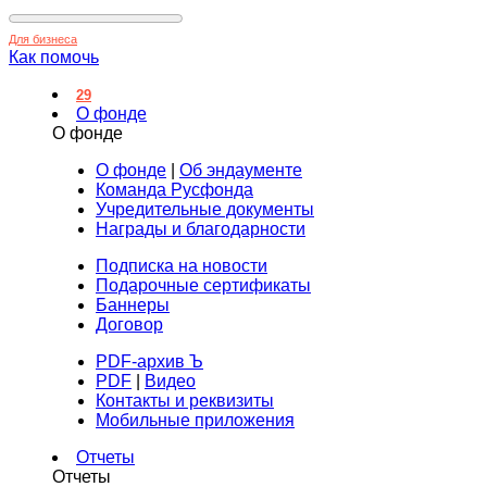
Для бизнеса
Как помочь
29
О фонде
О фонде
О фонде
|
Об эндаументе
Команда Русфонда
Учредительные документы
Награды и благодарности
Подписка на новости
Подарочные сертификаты
Баннеры
Договор
PDF-архив Ъ
PDF
|
Видео
Контакты и реквизиты
Мобильные приложения
Отчеты
Отчеты