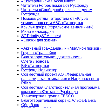
«Екатерининская Ассамблея»
Читатели Forbes помогают Русфонду
Читатели «Свободной прессы» – детям
Русфонда
Помощь детям Татарстана от «Клуба
чемпионов» сети АЗС «Татнефть»
Крылья добра («Уральские авиалинии»)
Мили милосердия
S7 Priority (S7 Airlines)
«Сказки для жизни»
«Активный гражданин» и «Миллион призов»
Группа «Трансойл»
Благотворительная деятельность
Олега Леонова
БФ «Татнефть»
Русфонд.Навигатор
Совместный проект АО «Федеральная
пассажирская компания» и Национального
РДКМ
Совместная благотворительная программа
компании «Ютека» и Русфонда
Транспортная группа FESCO
Благотворительный сервис Альфа-Банка
Сбербанк