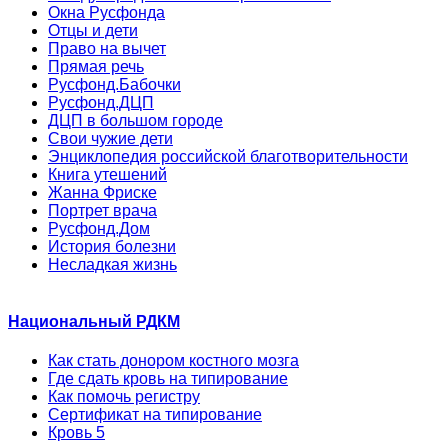
Окна Русфонда
Отцы и дети
Право на вычет
Прямая речь
Русфонд.Бабочки
Русфонд.ДЦП
ДЦП в большом городе
Свои чужие дети
Энциклопедия российской благотворительности
Книга утешений
Жанна Фриске
Портрет врача
Русфонд.Дом
История болезни
Несладкая жизнь
Национальный РДКМ
Как стать донором костного мозга
Где сдать кровь на типирование
Как помочь регистру
Сертификат на типирование
Кровь 5