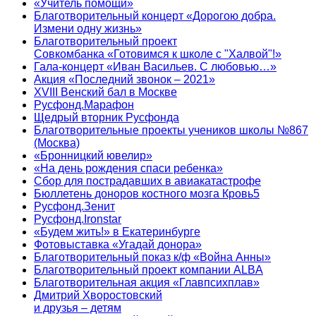
«Учитель помощи»
Благотворительный концерт «Дорогою добра.
Измени одну жизнь»
Благотворительный проект
Совкомбанка «Готовимся к школе с "Халвой"!»
Гала-концерт «Иван Васильев. С любовью…»
Акция «Последний звонок – 2021»
XVIII Венский бал в Москве
Русфонд.Марафон
Щедрый вторник Русфонда
Благотворительные проекты учеников школы №867
(Москва)
«Бронницкий ювелир»
«На день рождения спаси ребенка»
Сбор для пострадавших в авиакатастрофе
Бюллетень доноров костного мозга Кровь5
Русфонд.Зенит
Русфонд.Ironstar
«Будем жить!» в Екатеринбурге
Фотовыставка «Угадай донора»
Благотворительный показ к/ф «Война Анны»
Благотворительный проект компании ALBA
Благотворительная акция «Главпсихплав»
Дмитрий Хворостовский
и друзья – детям