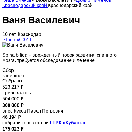
Кеша Блинов
<
Ваня Василевич
>
Дамир Пименов
Краснодарский край
Краснодарский край
Ваня Василевич
10 лет, Краснодар
rsfnd.ru/C3Zrf
Spina bifida – врожденный порок развития спинного
мозга, требуется обследование и лечение
Сбор
завершен
Собрано
523 217 ₽
Требовалось
504 000 ₽
300 000 ₽
внес Кукса Павел Петрович
48 194 ₽
собрали телезрители
ГТРК «Кубань»
175 023 ₽