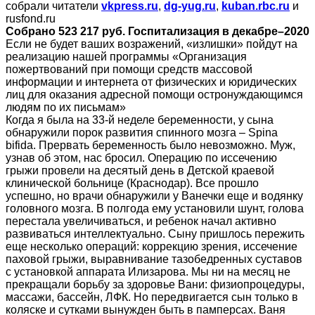
собрали читатели
vkpress.ru
,
dg-yug.ru
,
kuban.rbc.ru
и
rusfond.ru
Собрано 523 217 руб. Госпитализация в декабре–2020
Если не будет ваших возражений, «излишки» пойдут на
реализацию нашей программы «Организация
пожертвований при помощи средств массовой
информации и интернета от физических и юридических
лиц для оказания адресной помощи остронуждающимся
людям по их письмам»
Когда я была на 33-й неделе беременности, у сына
обнаружили порок развития спинного мозга – Spina
bifida. Прервать беременность было невозможно. Муж,
узнав об этом, нас бросил. Операцию по иссечению
грыжи провели на десятый день в Детской краевой
клинической больнице (Краснодар). Все прошло
успешно, но врачи обнаружили у Ванечки еще и водянку
головного мозга. В полгода ему установили шунт, голова
перестала увеличиваться, и ребенок начал активно
развиваться интеллектуально. Сыну пришлось пережить
еще несколько операций: коррекцию зрения, иссечение
паховой грыжи, выравнивание тазобедренных суставов
с установкой аппарата Илизарова. Мы ни на месяц не
прекращали борьбу за здоровье Вани: физиопроцедуры,
массажи, бассейн, ЛФК. Но передвигается сын только в
коляске и сутками вынужден быть в памперсах. Ваня