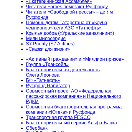
«Екатерининская Ассамблея»
Читатели Forbes помогают Русфонду
Читатели «Свободной прессы» – детям
Русфонда
Помощь детям Татарстана от «Клуба
чемпионов» сети АЗС «Татнефть»
Крылья добра («Уральские авиалинии»)
Мили милосердия
S7 Priority (S7 Airlines)
«Сказки для жизни»
«Активный гражданин» и «Миллион призов»
Группа «Трансойл»
Благотворительная деятельность
Олега Леонова
БФ «Татнефть»
Русфонд.Навигатор
Совместный проект АО «Федеральная
пассажирская компания» и Национального
РДКМ
Совместная благотворительная программа
компании «Ютека» и Русфонда
Транспортная группа FESCO
Благотворительный сервис Альфа-Банка
Сбербанк