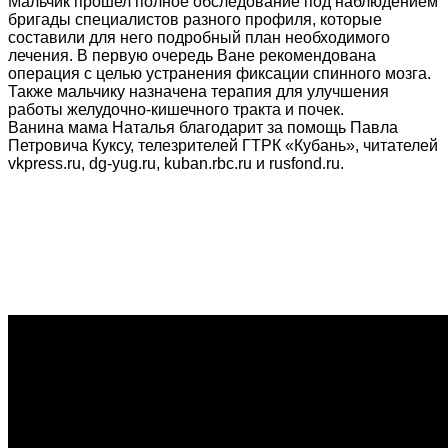
Мальчик прошел полное обследование под наблюдением
бригады специалистов разного профиля, которые
составили для него подробный план необходимого
лечения. В первую очередь Ване рекомендована
операция с целью устранения фиксации спинного мозга.
Также мальчику назначена терапия для улучшения
работы желудочно-кишечного тракта и почек.
Ванина мама Наталья благодарит за помощь Павла
Петровича Куксу, телезрителей ГТРК «Кубань», читателей
vkpress.ru, dg-yug.ru, kuban.rbc.ru и rusfond.ru.