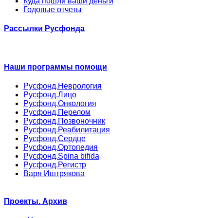
Куда пошли ваши деньги
Годовые отчеты
Рассылки Русфонда
Наши программы помощи
Русфонд.Неврология
Русфонд.Лицо
Русфонд.Онкология
Русфонд.Перелом
Русфонд.Позвоночник
Русфонд.Реабилитация
Русфонд.Сердце
Русфонд.Ортопедия
Русфонд.Spina bifida
Русфонд.Регистр
Варя Иштрякова
Проекты. Архив