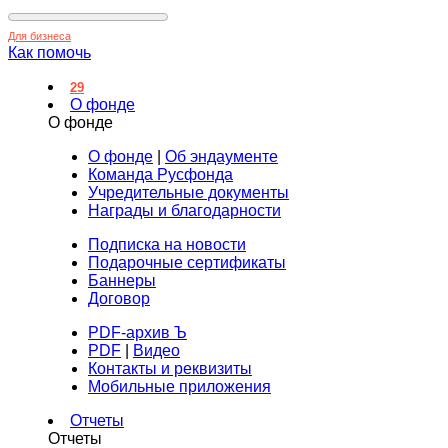
Для бизнеса
Как помочь
29
О фонде
О фонде
О фонде
|
Об эндаументе
Команда Русфонда
Учредительные документы
Награды и благодарности
Подписка на новости
Подарочные сертификаты
Баннеры
Договор
PDF-архив Ъ
PDF
|
Видео
Контакты и реквизиты
Мобильные приложения
Отчеты
Отчеты