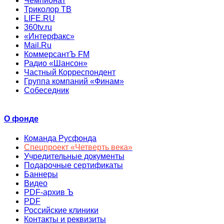
Чемпионат
Триколор ТВ
LIFE.RU
360tv.ru
«Интерфакс»
Mail.Ru
КоммерсантЪ FM
Радио «Шансон»
Частный Корреспондент
Группа компаний «Финам»
Собеседник
О фонде
Команда Русфонда
Спецпроект «Четверть века»
Учредительные документы
Подарочные сертификаты
Баннеры
Видео
PDF-архив Ъ
PDF
Российские клиники
Контакты и реквизиты