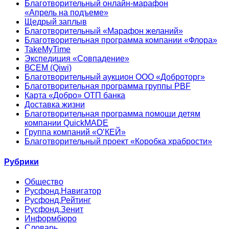
Благотворительный онлайн‑марафон
«Апрель на подъеме»
Щедрый заплыв
Благотворительный «Марафон желаний»
Благотворительная программа компании «Флора»
TakeMyTime
Экспедиция «Совпадение»
ВСЕМ (Qiwi)
Благотворительный аукцион ООО «Доброторг»
Благотворительная программа группы PBF
Карта «Добро» ОТП банка
Доставка жизни
Благотворительная программа помощи детям
компании QuickMADE
Группа компаний «О’КЕЙ»
Благотворительный проект «Коробка храбрости»
Рубрики
Общество
Русфонд.Навигатор
Русфонд.Рейтинг
Русфонд.Зенит
Информбюро
Словарь