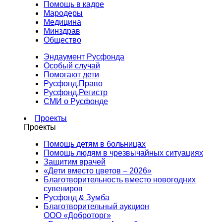
Помощь в кадре
Мародеры
Медицина
Минздрав
Общество
Эндаумент Русфонда
Особый случай
Помогают дети
Русфонд.Право
Русфонд.Регистр
СМИ о Русфонде
Проекты
Проекты
Помощь детям в больницах
Помощь людям в чрезвычайных ситуациях
Защитим врачей
«Дети вместо цветов – 2026»
Благотворительность вместо новогодних
сувениров
Русфонд & Зумба
Благотворительный аукцион
ООО «Доброторг»