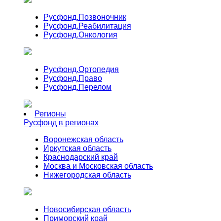
Русфонд.
Позвоночник
Русфонд.
Реабилитация
Русфонд.
Онкология
Русфонд.
Ортопедия
Русфонд.
Право
Русфонд.
Перелом
Регионы
Русфонд в регионах
Воронежская область
Иркутская область
Краснодарский край
Москва и Московская область
Нижегородская область
Новосибирская область
Приморский край