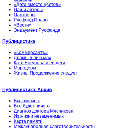
«Дети вместо цветов»
Наши авторы
Партнеры
Русфонд.Право
«Вести»
Эндаумент Русфонда
Публицистика
«Коммерсантъ»
Драмы в письмах
Катя Богунова и её дети
Мародеры
Жизнь. Продолжение следует
Публицистика. Архив
Включи мозг
Все будет ничего
Диагноз доктора Мясникова
Из жизни незаменимых
Карта памяти
Международная благотворительность