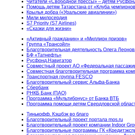
Читатели «Свободной прессы» – детям Русфон
Помощь детям Татарстана от «Клуба чемпионо
Крылья добра («Уральские авиалинии»)
Мили милосердия
S7 Priority (S7 Airlines)
«Сказки для жизни»
«Активный гражданин» и «Миллион призов»
Группа «Трансойл»
Благотворительная деятельность Олега Леонов
БФ «Татнефть»
Русфонд.Навигатор
Совместный проект АО «Федеральная пассажи
Совместная благотворительная программа ком
Транспортная группа FESCO
Благотворительный сервис Альфа-Банка
Сбербанк
РНКБ Банк (ПАО)
Программа «Мультибонус» от Банка ВТБ
Программа помощи детям Свердловской област
Тинькофф. Кэшбэк во благо
Благотворительный проект портала mos.ru
Благотворительный проект компании Indoor Gro
Благотворительные программы ГК «Кредитэксп