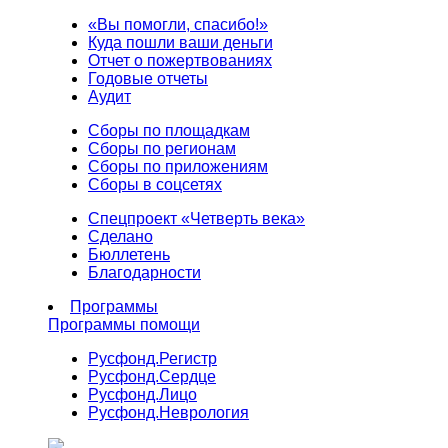
«Вы помогли, спасибо!»
Куда пошли ваши деньги
Отчет о пожертвованиях
Годовые отчеты
Аудит
Сборы по площадкам
Сборы по регионам
Сборы по приложениям
Сборы в соцсетях
Спецпроект «Четверть века»
Сделано
Бюллетень
Благодарности
Программы
Программы помощи
Русфонд.
Регистр
Русфонд.
Сердце
Русфонд.
Лицо
Русфонд.
Неврология