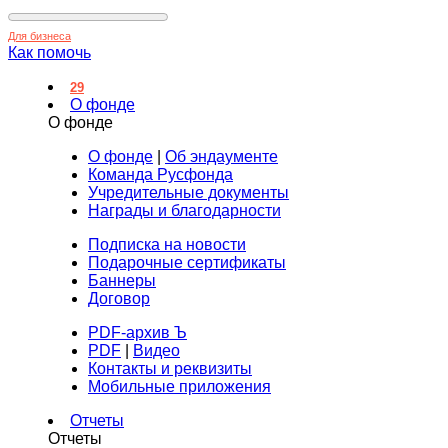
Для бизнеса
Как помочь
29
О фонде
О фонде
О фонде
|
Об эндаументе
Команда Русфонда
Учредительные документы
Награды и благодарности
Подписка на новости
Подарочные сертификаты
Баннеры
Договор
PDF-архив Ъ
PDF
|
Видео
Контакты и реквизиты
Мобильные приложения
Отчеты
Отчеты