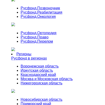
Русфонд.
Позвоночник
Русфонд.
Реабилитация
Русфонд.
Онкология
Русфонд.
Ортопедия
Русфонд.
Право
Русфонд.
Перелом
Регионы
Русфонд в регионах
Воронежская область
Иркутская область
Краснодарский край
Москва и Московская область
Нижегородская область
Новосибирская область
Приморский край