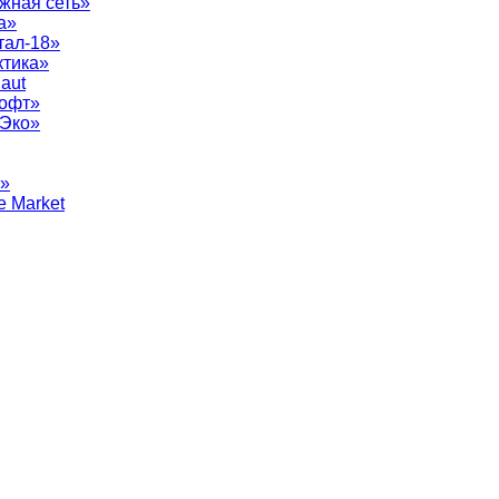
жная сеть»
а»
тал-18»
ктика»
aut
софт»
рЭко»
т»
e Market