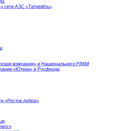
да
в» сети АЗС «Татнефть»
а
рская компания» и Национального РДКМ
пании «Ютека» и Русфонда
и «Росток добра»
up
ресс»