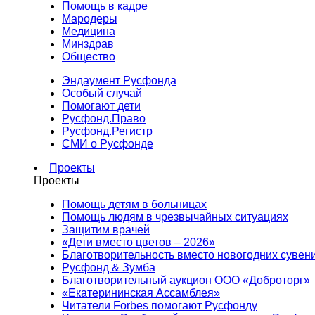
Помощь в кадре
Мародеры
Медицина
Минздрав
Общество
Эндаумент Русфонда
Особый случай
Помогают дети
Русфонд.Право
Русфонд.Регистр
СМИ о Русфонде
Проекты
Проекты
Помощь детям в больницах
Помощь людям в чрезвычайных ситуациях
Защитим врачей
«Дети вместо цветов – 2026»
Благотворительность вместо новогодних сувен
Русфонд & Зумба
Благотворительный аукцион ООО «Доброторг»
«Екатерининская Ассамблея»
Читатели Forbes помогают Русфонду