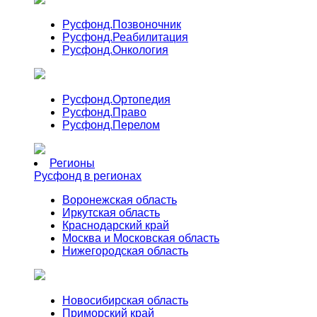
Русфонд.
Позвоночник
Русфонд.
Реабилитация
Русфонд.
Онкология
Русфонд.
Ортопедия
Русфонд.
Право
Русфонд.
Перелом
Регионы
Русфонд в регионах
Воронежская область
Иркутская область
Краснодарский край
Москва и Московская область
Нижегородская область
Новосибирская область
Приморский край