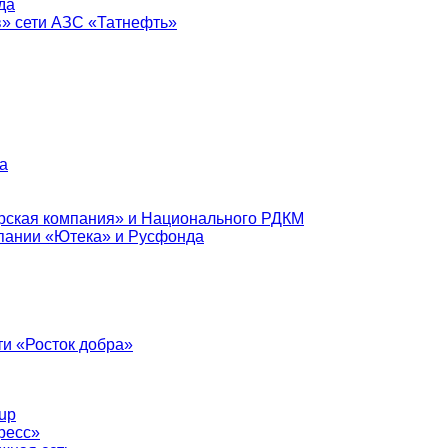
да
в» сети АЗС «Татнефть»
а
рская компания» и Национального РДКМ
пании «Ютека» и Русфонда
и «Росток добра»
up
ресс»