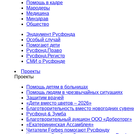
Помощь в кадре
Мародеры
Медицина
Минздрав
Общество
Эндаумент Русфонда
Особый случай
Помогают дети
Русфонд.Право
Русфонд.Регистр
СМИ о Русфонде
Проекты
Проекты
Помощь детям в больницах
Помощь людям в чрезвычайных ситуациях
Защитим врачей
«Дети вместо цветов – 2026»
Благотворительность вместо новогодних сувен
Русфонд & Зумба
Благотворительный аукцион ООО «Доброторг»
«Екатерининская Ассамблея»
Читатели Forbes помогают Русфонду