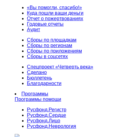
«Вы помогли, спасибо!»
Куда пошли ваши деньги
Отчет о пожертвованиях
Годовые отчеты
Аудит
Сборы по площадкам
Сборы по регионам
Сборы по приложениям
Сборы в соцсетях
Спецпроект «Четверть века»
Сделано
Бюллетень
Благодарности
Программы
Программы помощи
Русфонд.
Регистр
Русфонд.
Сердце
Русфонд.
Лицо
Русфонд.
Неврология