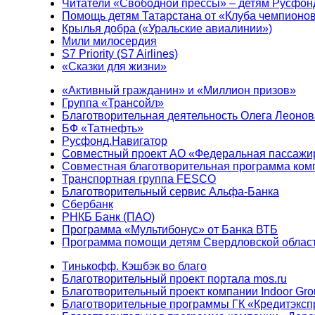
Читатели «Свободной прессы» – детям Русфон
Помощь детям Татарстана от «Клуба чемпионо
Крылья добра («Уральские авиалинии»)
Мили милосердия
S7 Priority (S7 Airlines)
«Сказки для жизни»
«Активный гражданин» и «Миллион призов»
Группа «Трансойл»
Благотворительная деятельность Олега Леонов
БФ «Татнефть»
Русфонд.Навигатор
Совместный проект АО «Федеральная пассажи
Совместная благотворительная программа ком
Транспортная группа FESCO
Благотворительный сервис Альфа-Банка
Сбербанк
РНКБ Банк (ПАО)
Программа «Мультибонус» от Банка ВТБ
Программа помощи детям Свердловской област
Тинькофф. Кэшбэк во благо
Благотворительный проект портала mos.ru
Благотворительный проект компании Indoor Gro
Благотворительные программы ГК «Кредитэксп