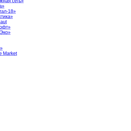
жная сеть»
а»
тал-18»
ктика»
aut
софт»
рЭко»
т»
e Market