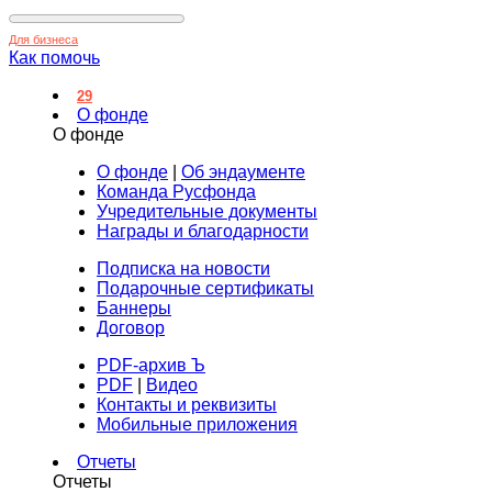
Для бизнеса
Как помочь
29
О фонде
О фонде
О фонде
|
Об эндаументе
Команда Русфонда
Учредительные документы
Награды и благодарности
Подписка на новости
Подарочные сертификаты
Баннеры
Договор
PDF-архив Ъ
PDF
|
Видео
Контакты и реквизиты
Мобильные приложения
Отчеты
Отчеты