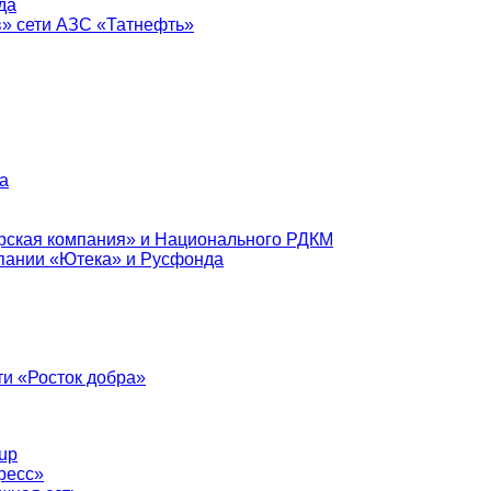
да
в» сети АЗС «Татнефть»
а
рская компания» и Национального РДКМ
пании «Ютека» и Русфонда
и «Росток добра»
up
ресс»