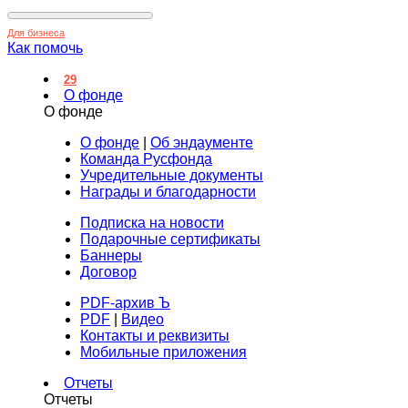
Для бизнеса
Как помочь
29
О фонде
О фонде
О фонде
|
Об эндаументе
Команда Русфонда
Учредительные документы
Награды и благодарности
Подписка на новости
Подарочные сертификаты
Баннеры
Договор
PDF-архив Ъ
PDF
|
Видео
Контакты и реквизиты
Мобильные приложения
Отчеты
Отчеты