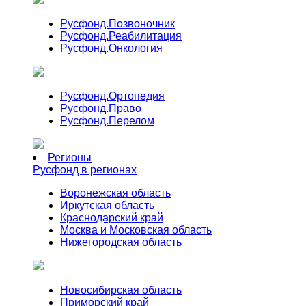
Русфонд.
Позвоночник
Русфонд.
Реабилитация
Русфонд.
Онкология
Русфонд.
Ортопедия
Русфонд.
Право
Русфонд.
Перелом
Регионы
Русфонд в регионах
Воронежская область
Иркутская область
Краснодарский край
Москва и Московская область
Нижегородская область
Новосибирская область
Приморский край