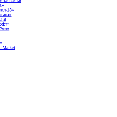
жная сеть»
а»
тал-18»
ктика»
aut
софт»
рЭко»
т»
e Market