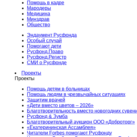
Помощь в кадре
Мародеры
Медицина
Минздрав
Общество
Эндаумент Русфонда
Особый случай
Помогают дети
Русфонд.Право
Русфонд.Регистр
СМИ о Русфонде
Проекты
Проекты
Помощь детям в больницах
Помощь людям в чрезвычайных ситуациях
Защитим врачей
«Дети вместо цветов – 2026»
Благотворительность вместо новогодних сувен
Русфонд & Зумба
Благотворительный аукцион ООО «Доброторг»
«Екатерининская Ассамблея»
Читатели Forbes помогают Русфонду