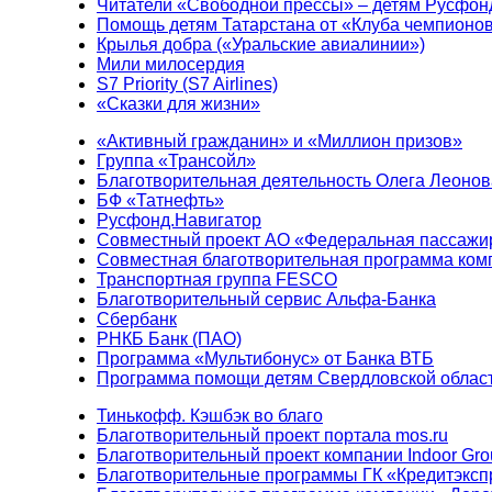
Читатели «Свободной прессы» – детям Русфон
Помощь детям Татарстана от «Клуба чемпионо
Крылья добра («Уральские авиалинии»)
Мили милосердия
S7 Priority (S7 Airlines)
«Сказки для жизни»
«Активный гражданин» и «Миллион призов»
Группа «Трансойл»
Благотворительная деятельность Олега Леонов
БФ «Татнефть»
Русфонд.Навигатор
Совместный проект АО «Федеральная пассажи
Совместная благотворительная программа ком
Транспортная группа FESCO
Благотворительный сервис Альфа-Банка
Сбербанк
РНКБ Банк (ПАО)
Программа «Мультибонус» от Банка ВТБ
Программа помощи детям Свердловской област
Тинькофф. Кэшбэк во благо
Благотворительный проект портала mos.ru
Благотворительный проект компании Indoor Gro
Благотворительные программы ГК «Кредитэксп