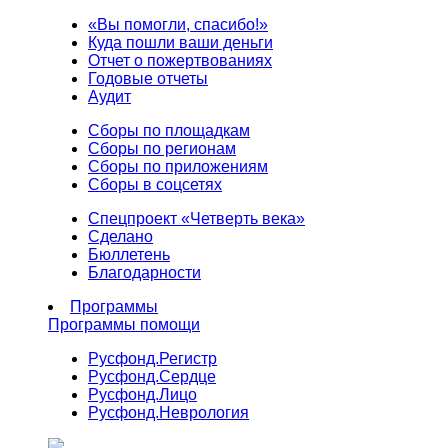
«Вы помогли, спасибо!»
Куда пошли ваши деньги
Отчет о пожертвованиях
Годовые отчеты
Аудит
Сборы по площадкам
Сборы по регионам
Сборы по приложениям
Сборы в соцсетях
Спецпроект «Четверть века»
Сделано
Бюллетень
Благодарности
Программы
Программы помощи
Русфонд.
Регистр
Русфонд.
Сердце
Русфонд.
Лицо
Русфонд.
Неврология