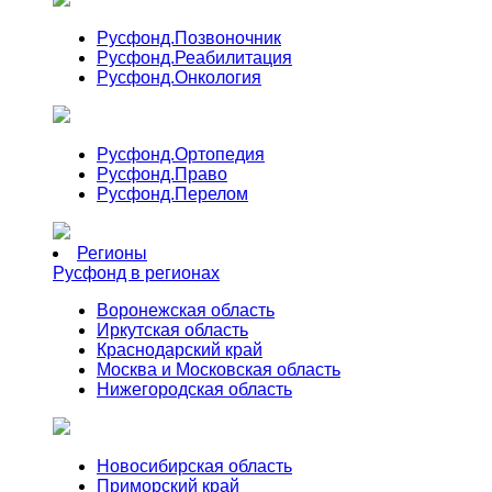
Русфонд.
Позвоночник
Русфонд.
Реабилитация
Русфонд.
Онкология
Русфонд.
Ортопедия
Русфонд.
Право
Русфонд.
Перелом
Регионы
Русфонд в регионах
Воронежская область
Иркутская область
Краснодарский край
Москва и Московская область
Нижегородская область
Новосибирская область
Приморский край