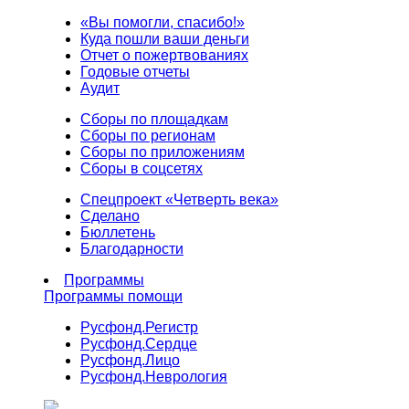
«Вы помогли, спасибо!»
Куда пошли ваши деньги
Отчет о пожертвованиях
Годовые отчеты
Аудит
Сборы по площадкам
Сборы по регионам
Сборы по приложениям
Сборы в соцсетях
Спецпроект «Четверть века»
Сделано
Бюллетень
Благодарности
Программы
Программы помощи
Русфонд.
Регистр
Русфонд.
Сердце
Русфонд.
Лицо
Русфонд.
Неврология