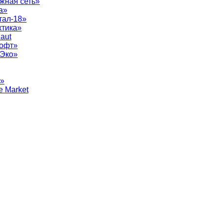
жная сеть»
а»
тал-18»
ктика»
aut
софт»
рЭко»
т»
e Market