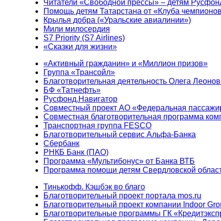
Читатели «Свободной прессы» – детям Русфон
Помощь детям Татарстана от «Клуба чемпионо
Крылья добра («Уральские авиалинии»)
Мили милосердия
S7 Priority (S7 Airlines)
«Сказки для жизни»
«Активный гражданин» и «Миллион призов»
Группа «Трансойл»
Благотворительная деятельность Олега Леонов
БФ «Татнефть»
Русфонд.Навигатор
Совместный проект АО «Федеральная пассажи
Совместная благотворительная программа ком
Транспортная группа FESCO
Благотворительный сервис Альфа-Банка
Сбербанк
РНКБ Банк (ПАО)
Программа «Мультибонус» от Банка ВТБ
Программа помощи детям Свердловской област
Тинькофф. Кэшбэк во благо
Благотворительный проект портала mos.ru
Благотворительный проект компании Indoor Gro
Благотворительные программы ГК «Кредитэксп