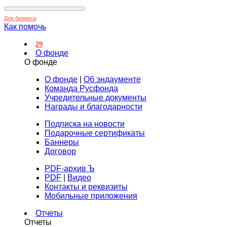
Для бизнеса
Как помочь
29
О фонде
О фонде
О фонде
|
Об эндаументе
Команда Русфонда
Учредительные документы
Награды и благодарности
Подписка на новости
Подарочные сертификаты
Баннеры
Договор
PDF-архив Ъ
PDF
|
Видео
Контакты и реквизиты
Мобильные приложения
Отчеты
Отчеты