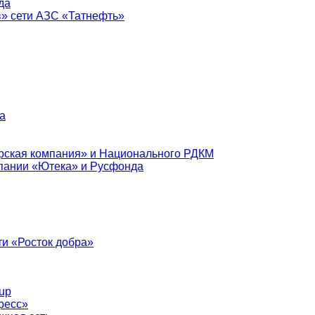
да
в» сети АЗС «Татнефть»
а
рская компания» и Национального РДКМ
пании «Ютека» и Русфонда
и «Росток добра»
up
ресс»