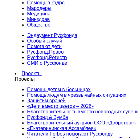
Помощь в кадре
Мародеры
Медицина
Минздрав
Общество
Эндаумент Русфонда
Особый случай
Помогают дети
Русфонд.Право
Русфонд.Регистр
СМИ о Русфонде
Проекты
Проекты
Помощь детям в больницах
Помощь людям в чрезвычайных ситуациях
Защитим врачей
«Дети вместо цветов – 2026»
Благотворительность вместо новогодних сувен
Русфонд & Зумба
Благотворительный аукцион ООО «Доброторг»
«Екатерининская Ассамблея»
Читатели Forbes помогают Русфонду