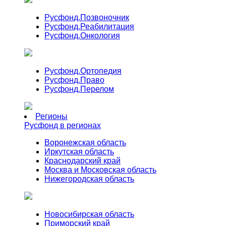
Русфонд.
Позвоночник
Русфонд.
Реабилитация
Русфонд.
Онкология
Русфонд.
Ортопедия
Русфонд.
Право
Русфонд.
Перелом
Регионы
Русфонд в регионах
Воронежская область
Иркутская область
Краснодарский край
Москва и Московская область
Нижегородская область
Новосибирская область
Приморский край