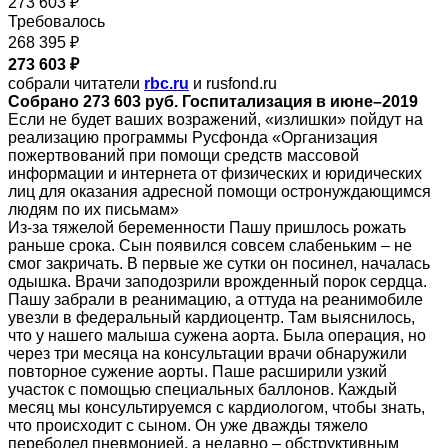
273 603 ₽
Требовалось
268 395 ₽
273 603 ₽
собрали читатели
rbc.ru
и rusfond.ru
Собрано 273 603 руб. Госпитализация в июне–2019
Если не будет ваших возражений, «излишки» пойдут на
реализацию программы Русфонда «Организация
пожертвований при помощи средств массовой
информации и интернета от физических и юридических
лиц для оказания адресной помощи остронуждающимся
людям по их письмам»
Из-за тяжелой беременности Пашу пришлось рожать
раньше срока. Сын появился совсем слабеньким – не
смог закричать. В первые же сутки он посинел, началась
одышка. Врачи заподозрили врожденный порок сердца.
Пашу забрали в реанимацию, а оттуда на реанимобиле
увезли в федеральный кардиоцентр. Там выяснилось,
что у нашего малыша сужена аорта. Была операция, но
через три месяца на консультации врачи обнаружили
повторное сужение аорты. Паше расширили узкий
участок с помощью специальных баллонов. Каждый
месяц мы консультируемся с кардиологом, чтобы знать,
что происходит с сыном. Он уже дважды тяжело
переболел пневмонией, а недавно – обструктивным