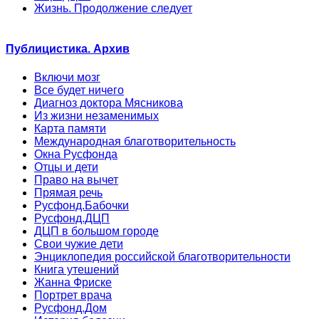
Жизнь. Продолжение следует
Публицистика. Архив
Включи мозг
Все будет ничего
Диагноз доктора Мясникова
Из жизни незаменимых
Карта памяти
Международная благотворительность
Окна Русфонда
Отцы и дети
Право на вычет
Прямая речь
Русфонд.Бабочки
Русфонд.ДЦП
ДЦП в большом городе
Свои чужие дети
Энциклопедия российской благотворительности
Книга утешений
Жанна Фриске
Портрет врача
Русфонд.Дом