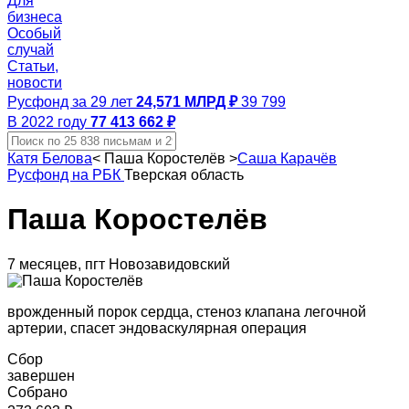
Для
бизнеса
Особый
случай
Статьи,
новости
Русфонд за 29 лет
24,571 МЛРД ₽
39 799
В 2022 году
77 413 662 ₽
Катя Белова
<
Паша Коростелёв
>
Саша Карачёв
Русфонд на РБК
Тверская область
Паша Коростелёв
7 месяцев, пгт Новозавидовский
врожденный порок сердца, стеноз клапана легочной
артерии, спасет эндоваскулярная операция
Сбор
завершен
Собрано