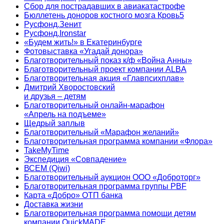
Сбор для пострадавших в авиакатастрофе
Бюллетень доноров костного мозга Кровь5
Русфонд.Зенит
Русфонд.Ironstar
«Будем жить!» в Екатеринбурге
Фотовыставка «Угадай донора»
Благотворительный показ к/ф «Война Анны»
Благотворительный проект компании ALBA
Благотворительная акция «Главпсихплав»
Дмитрий Хворостовский
и друзья – детям
Благотворительный онлайн‑марафон
«Апрель на подъеме»
Щедрый заплыв
Благотворительный «Марафон желаний»
Благотворительная программа компании «Флора»
TakeMyTime
Экспедиция «Совпадение»
ВСЕМ (Qiwi)
Благотворительный аукцион ООО «Доброторг»
Благотворительная программа группы PBF
Карта «Добро» ОТП банка
Доставка жизни
Благотворительная программа помощи детям
компании QuickMADE