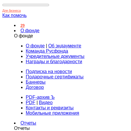
Для бизнеса
Как помочь
29
О фонде
О фонде
О фонде
|
Об эндаументе
Команда Русфонда
Учредительные документы
Награды и благодарности
Подписка на новости
Подарочные сертификаты
Баннеры
Договор
PDF-архив Ъ
PDF
|
Видео
Контакты и реквизиты
Мобильные приложения
Отчеты
Отчеты