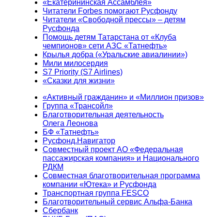
«Екатерининская Ассамблея»
Читатели Forbes помогают Русфонду
Читатели «Свободной прессы» – детям
Русфонда
Помощь детям Татарстана от «Клуба
чемпионов» сети АЗС «Татнефть»
Крылья добра («Уральские авиалинии»)
Мили милосердия
S7 Priority (S7 Airlines)
«Сказки для жизни»
«Активный гражданин» и «Миллион призов»
Группа «Трансойл»
Благотворительная деятельность
Олега Леонова
БФ «Татнефть»
Русфонд.Навигатор
Совместный проект АО «Федеральная
пассажирская компания» и Национального
РДКМ
Совместная благотворительная программа
компании «Ютека» и Русфонда
Транспортная группа FESCO
Благотворительный сервис Альфа-Банка
Сбербанк