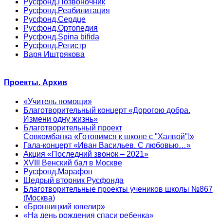
Русфонд.Позвоночник
Русфонд.Реабилитация
Русфонд.Сердце
Русфонд.Ортопедия
Русфонд.Spina bifida
Русфонд.Регистр
Варя Иштрякова
Проекты. Архив
«Учитель помощи»
Благотворительный концерт «Дорогою добра.
Измени одну жизнь»
Благотворительный проект
Совкомбанка «Готовимся к школе с "Халвой"!»
Гала-концерт «Иван Васильев. С любовью…»
Акция «Последний звонок – 2021»
XVIII Венский бал в Москве
Русфонд.Марафон
Щедрый вторник Русфонда
Благотворительные проекты учеников школы №867
(Москва)
«Бронницкий ювелир»
«На день рождения спаси ребенка»