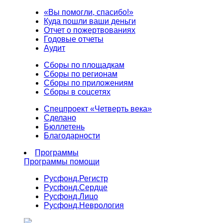
«Вы помогли, спасибо!»
Куда пошли ваши деньги
Отчет о пожертвованиях
Годовые отчеты
Аудит
Сборы по площадкам
Сборы по регионам
Сборы по приложениям
Сборы в соцсетях
Спецпроект «Четверть века»
Сделано
Бюллетень
Благодарности
Программы
Программы помощи
Русфонд.
Регистр
Русфонд.
Сердце
Русфонд.
Лицо
Русфонд.
Неврология