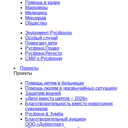
Помощь в кадре
Мародеры
Медицина
Минздрав
Общество
Эндаумент Русфонда
Особый случай
Помогают дети
Русфонд.Право
Русфонд.Регистр
СМИ о Русфонде
Проекты
Проекты
Помощь детям в больницах
Помощь людям в чрезвычайных ситуациях
Защитим врачей
«Дети вместо цветов – 2026»
Благотворительность вместо новогодних
сувениров
Русфонд & Зумба
Благотворительный аукцион
ООО «Доброторг»