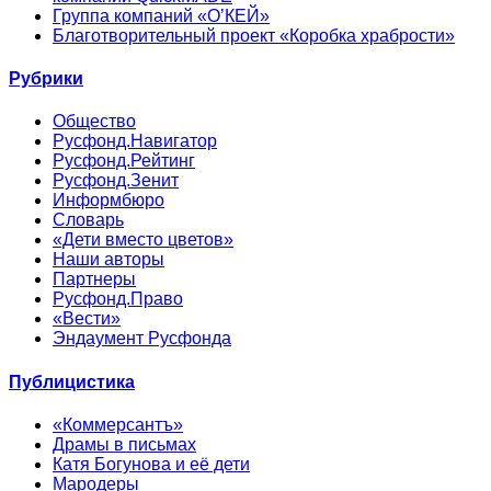
Группа компаний «О’КЕЙ»
Благотворительный проект «Коробка храбрости»
Рубрики
Общество
Русфонд.Навигатор
Русфонд.Рейтинг
Русфонд.Зенит
Информбюро
Словарь
«Дети вместо цветов»
Наши авторы
Партнеры
Русфонд.Право
«Вести»
Эндаумент Русфонда
Публицистика
«Коммерсантъ»
Драмы в письмах
Катя Богунова и её дети
Мародеры