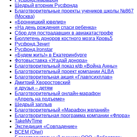
Щедрый вторник Русфонда
Благотворительные проекты учеников школы №867
(Москва)
«Бронницкий ювелир»
«На день рождения спаси ребенка»
Сбор для пострадавших в авиакатастрофе
Бюллетень доноров костного мозга Кровь5
Русфонд.Зенит
Русфонд.Ironstar
«Будем жить!» в Екатеринбурге
Фотовыставка «Угадай донора»
Благотворительный показ к/ф «Война Анны»
Благотворительный проект компании ALBA
Благотворительная акция «Главпсихплав»
Дмитрий Хворостовский
и друзья – детям
Благотворительный онлайн‑марафон
«Апрель на подъеме»
Щедрый заплыв
Благотворительный «Марафон желаний»
Благотворительная программа компании «Флора»
TakeMyTime
Экспедиция «Совпадение»
ВСЕМ (Qiwi)