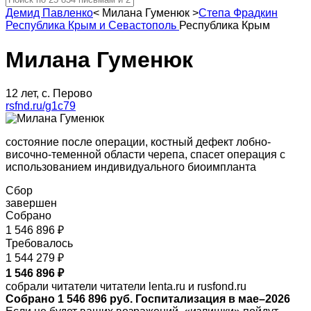
Демид Павленко
<
Милана Гуменюк
>
Степа Фрадкин
Республика Крым и Севастополь
Республика Крым
Милана Гуменюк
12 лет, с. Перово
rsfnd.ru/g1c79
состояние после операции, костный дефект лобно-
височно-теменной области черепа, спасет операция с
использованием индивидуального биоимпланта
Сбор
завершен
Собрано
1 546 896 ₽
Требовалось
1 544 279 ₽
1 546 896 ₽
собрали читатели читатели lenta.ru и rusfond.ru
Собрано 1 546 896 руб. Госпитализация в мае–2026