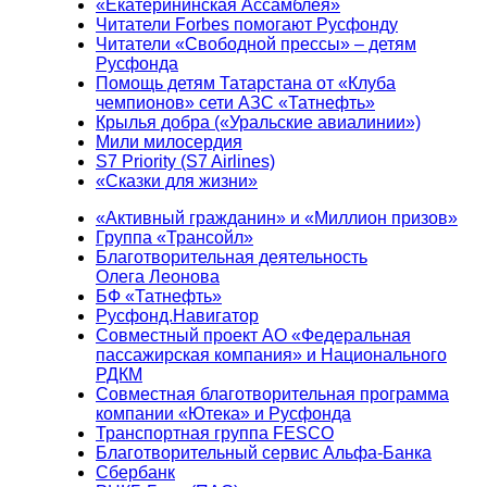
«Екатерининская Ассамблея»
Читатели Forbes помогают Русфонду
Читатели «Свободной прессы» – детям
Русфонда
Помощь детям Татарстана от «Клуба
чемпионов» сети АЗС «Татнефть»
Крылья добра («Уральские авиалинии»)
Мили милосердия
S7 Priority (S7 Airlines)
«Сказки для жизни»
«Активный гражданин» и «Миллион призов»
Группа «Трансойл»
Благотворительная деятельность
Олега Леонова
БФ «Татнефть»
Русфонд.Навигатор
Совместный проект АО «Федеральная
пассажирская компания» и Национального
РДКМ
Совместная благотворительная программа
компании «Ютека» и Русфонда
Транспортная группа FESCO
Благотворительный сервис Альфа-Банка
Сбербанк