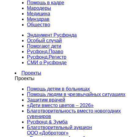
Помощь в кадре
Мародеры
Медицина
Минздрав
Общество
Эндаумент Русфонда
Особый случай
Помогают дети
Русфонд.Право
Русфонд.Регистр
СМИ о Русфонде
Проекты
Проекты
Помощь детям в больницах
Помощь людям в чрезвычайных ситуациях
Защитим врачей
«Дети вместо цветов – 2026»
Благотворительность вместо новогодних
сувениров
Русфонд & Зумба
Благотворительный аукцион
ООО «Доброторг»