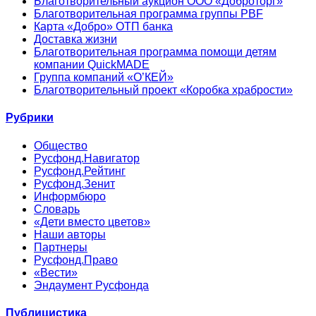
Благотворительный аукцион ООО «Доброторг»
Благотворительная программа группы PBF
Карта «Добро» ОТП банка
Доставка жизни
Благотворительная программа помощи детям
компании QuickMADE
Группа компаний «О’КЕЙ»
Благотворительный проект «Коробка храбрости»
Рубрики
Общество
Русфонд.Навигатор
Русфонд.Рейтинг
Русфонд.Зенит
Информбюро
Словарь
«Дети вместо цветов»
Наши авторы
Партнеры
Русфонд.Право
«Вести»
Эндаумент Русфонда
Публицистика