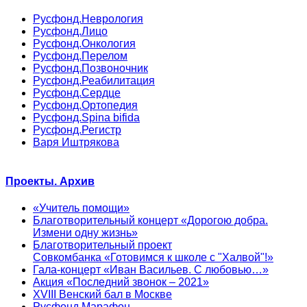
Русфонд.Неврология
Русфонд.Лицо
Русфонд.Онкология
Русфонд.Перелом
Русфонд.Позвоночник
Русфонд.Реабилитация
Русфонд.Сердце
Русфонд.Ортопедия
Русфонд.Spina bifida
Русфонд.Регистр
Варя Иштрякова
Проекты. Архив
«Учитель помощи»
Благотворительный концерт «Дорогою добра.
Измени одну жизнь»
Благотворительный проект
Совкомбанка «Готовимся к школе с "Халвой"!»
Гала-концерт «Иван Васильев. С любовью…»
Акция «Последний звонок – 2021»
XVIII Венский бал в Москве
Русфонд.Марафон