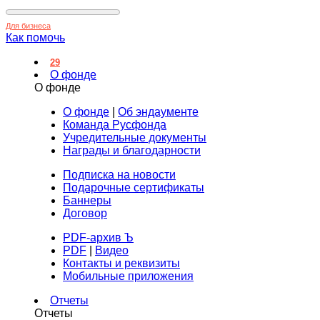
Для бизнеса
Как помочь
29
О фонде
О фонде
О фонде
|
Об эндаументе
Команда Русфонда
Учредительные документы
Награды и благодарности
Подписка на новости
Подарочные сертификаты
Баннеры
Договор
PDF-архив Ъ
PDF
|
Видео
Контакты и реквизиты
Мобильные приложения
Отчеты
Отчеты