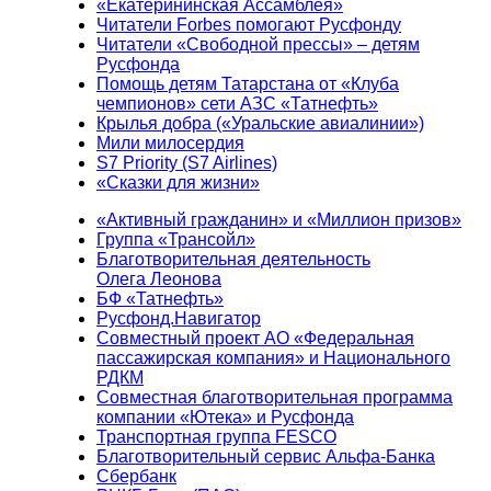
«Екатерининская Ассамблея»
Читатели Forbes помогают Русфонду
Читатели «Свободной прессы» – детям
Русфонда
Помощь детям Татарстана от «Клуба
чемпионов» сети АЗС «Татнефть»
Крылья добра («Уральские авиалинии»)
Мили милосердия
S7 Priority (S7 Airlines)
«Сказки для жизни»
«Активный гражданин» и «Миллион призов»
Группа «Трансойл»
Благотворительная деятельность
Олега Леонова
БФ «Татнефть»
Русфонд.Навигатор
Совместный проект АО «Федеральная
пассажирская компания» и Национального
РДКМ
Совместная благотворительная программа
компании «Ютека» и Русфонда
Транспортная группа FESCO
Благотворительный сервис Альфа-Банка
Сбербанк