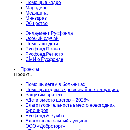
Помощь в кадре
Мародеры
Медицина
Минздрав
Общество
Эндаумент Русфонда
Особый случай
Помогают дети
Русфонд.Право
Русфонд.Регистр
СМИ о Русфонде
Проекты
Проекты
Помощь детям в больницах
Помощь людям в чрезвычайных ситуациях
Защитим врачей
«Дети вместо цветов – 2026»
Благотворительность вместо новогодних
сувениров
Русфонд & Зумба
Благотворительный аукцион
ООО «Доброторг»