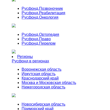
Русфонд.
Позвоночник
Русфонд.
Реабилитация
Русфонд.
Онкология
Русфонд.
Ортопедия
Русфонд.
Право
Русфонд.
Перелом
Регионы
Русфонд в регионах
Воронежская область
Иркутская область
Краснодарский край
Москва и Московская область
Нижегородская область
Новосибирская область
Приморский край