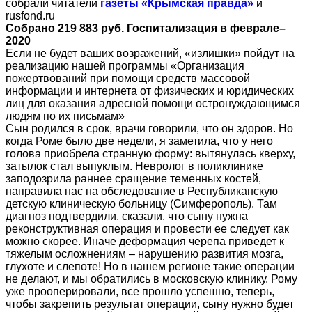
собрали читатели
газеты «Крымская правда»
и
rusfond.ru
Собрано 219 883 руб. Госпитализация в феврале–
2020
Если не будет ваших возражений, «излишки» пойдут на
реализацию нашей программы «Организация
пожертвований при помощи средств массовой
информации и интернета от физических и юридических
лиц для оказания адресной помощи остронуждающимся
людям по их письмам»
Сын родился в срок, врачи говорили, что он здоров. Но
когда Роме было две недели, я заметила, что у него
голова приобрела странную форму: вытянулась кверху,
затылок стал выпуклым. Невролог в поликлинике
заподозрила раннее сращение теменных костей,
направила нас на обследование в Республиканскую
детскую клиническую больницу (Симферополь). Там
диагноз подтвердили, сказали, что сыну нужна
реконструктивная операция и провести ее следует как
можно скорее. Иначе деформация черепа приведет к
тяжелым осложнениям – нарушению развития мозга,
глухоте и слепоте! Но в нашем регионе такие операции
не делают, и мы обратились в московскую клинику. Рому
уже прооперировали, все прошло успешно, теперь,
чтобы закрепить результат операции, сыну нужно будет