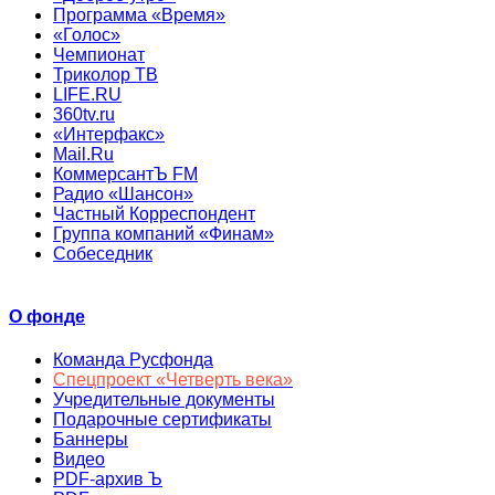
Программа «Время»
«Голос»
Чемпионат
Триколор ТВ
LIFE.RU
360tv.ru
«Интерфакс»
Mail.Ru
КоммерсантЪ FM
Радио «Шансон»
Частный Корреспондент
Группа компаний «Финам»
Собеседник
О фонде
Команда Русфонда
Спецпроект «Четверть века»
Учредительные документы
Подарочные сертификаты
Баннеры
Видео
PDF-архив Ъ