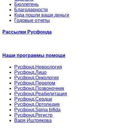
Бюллетень
Благодарности
Куда пошли ваши деньги
Годовые отчеты
Рассылки Русфонда
Наши программы помощи
Русфонд.Неврология
Русфонд.Лицо
Русфонд.Онкология
Русфонд.Перелом
Русфонд.Позвоночник
Русфонд.Реабилитация
Русфонд.Сердце
Русфонд.Ортопедия
Русфонд.Spina bifida
Русфонд.Регистр
Варя Иштрякова