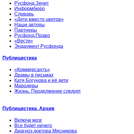
Русфонд.Зенит
Информбюро
Словарь
«Дети вместо цветов»
Наши авторы
Партнеры
Русфонд.Право
«Вести»
Эндаумент Русфонда
Публицистика
«Коммерсантъ»
Драмы в письмах
Катя Богунова и её дети
Мародеры
Жизнь. Продолжение следует
Публицистика. Архив
Включи мозг
Все будет ничего
Диагноз доктора Мясникова