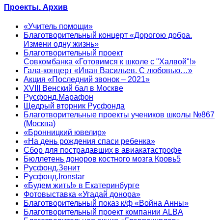
Проекты. Архив
«Учитель помощи»
Благотворительный концерт «Дорогою добра.
Измени одну жизнь»
Благотворительный проект
Совкомбанка «Готовимся к школе с "Халвой"!»
Гала-концерт «Иван Васильев. С любовью…»
Акция «Последний звонок – 2021»
XVIII Венский бал в Москве
Русфонд.Марафон
Щедрый вторник Русфонда
Благотворительные проекты учеников школы №867
(Москва)
«Бронницкий ювелир»
«На день рождения спаси ребенка»
Сбор для пострадавших в авиакатастрофе
Бюллетень доноров костного мозга Кровь5
Русфонд.Зенит
Русфонд.Ironstar
«Будем жить!» в Екатеринбурге
Фотовыставка «Угадай донора»
Благотворительный показ к/ф «Война Анны»
Благотворительный проект компании ALBA