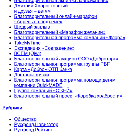
Благотворительная акция «Главпсихплав»
Дмитрий Хворостовский
и друзья – детям
Благотворительный онлайн‑марафон
«Апрель на подъеме»
Щедрый заплыв
Благотворительный «Марафон желаний»
Благотворительная программа компании «Флора»
TakeMyTime
Экспедиция «Совпадение»
ВСЕМ (Qiwi)
Благотворительный аукцион ООО «Доброторг»
Благотворительная программа группы PBF
Карта «Добро» ОТП банка
Доставка жизни
Благотворительная программа помощи детям
компании QuickMADE
Группа компаний «О’КЕЙ»
Благотворительный проект «Коробка храбрости»
Рубрики
Общество
Русфонд.Навигатор
Русфонд.Рейтинг