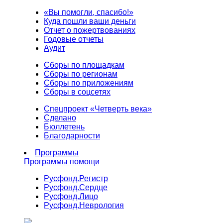
«Вы помогли, спасибо!»
Куда пошли ваши деньги
Отчет о пожертвованиях
Годовые отчеты
Аудит
Сборы по площадкам
Сборы по регионам
Сборы по приложениям
Сборы в соцсетях
Спецпроект «Четверть века»
Сделано
Бюллетень
Благодарности
Программы
Программы помощи
Русфонд.
Регистр
Русфонд.
Сердце
Русфонд.
Лицо
Русфонд.
Неврология