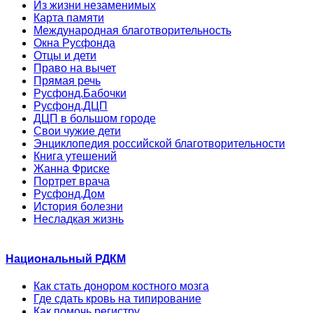
Из жизни незаменимых
Карта памяти
Международная благотворительность
Окна Русфонда
Отцы и дети
Право на вычет
Прямая речь
Русфонд.Бабочки
Русфонд.ДЦП
ДЦП в большом городе
Свои чужие дети
Энциклопедия российской благотворительности
Книга утешений
Жанна Фриске
Портрет врача
Русфонд.Дом
История болезни
Несладкая жизнь
Национальный РДКМ
Как стать донором костного мозга
Где сдать кровь на типирование
Как помочь регистру