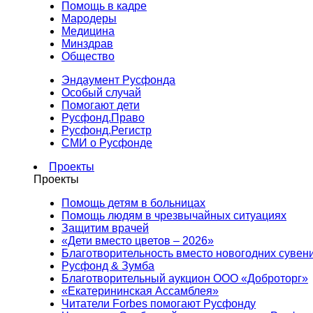
Помощь в кадре
Мародеры
Медицина
Минздрав
Общество
Эндаумент Русфонда
Особый случай
Помогают дети
Русфонд.Право
Русфонд.Регистр
СМИ о Русфонде
Проекты
Проекты
Помощь детям в больницах
Помощь людям в чрезвычайных ситуациях
Защитим врачей
«Дети вместо цветов – 2026»
Благотворительность вместо новогодних сувен
Русфонд & Зумба
Благотворительный аукцион ООО «Доброторг»
«Екатерининская Ассамблея»
Читатели Forbes помогают Русфонду