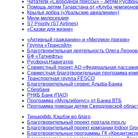
Читатели «Свободной прессы» – детям Русфон
Помощь детям Татарстана от «Клуба чемпионо
Крылья добра («Уральские авиалинии»)
Мили милосердия
S7 Priority (S7 Airlines)
«Сказки для жизни»
«Активный гражданин» и «Миллион призов»
Группа «Трансойл»
Благотворительная деятельность Олега Леонов
БФ «Татнефть»
Русфонд.Навигатор
Совместный проект АО «Федеральная пассажи
Совместная благотворительная программа ком
Транспортная группа FESCO
Благотворительный сервис Альфа-Банка
Сбербанк
РНКБ Банк (ПАО)
Программа «Мультибонус» от Банка ВТБ
Программа помощи детям Свердловской област
Тинькофф. Кэшбэк во благо
Благотворительный проект портала mos.ru
Благотворительный проект компании Indoor Gro
Благотворительные программы ГК «Кредитэксп