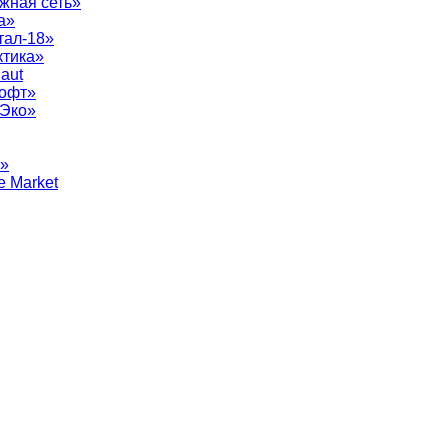
жная сеть»
а»
тал-18»
ктика»
aut
софт»
рЭко»
т»
e Market