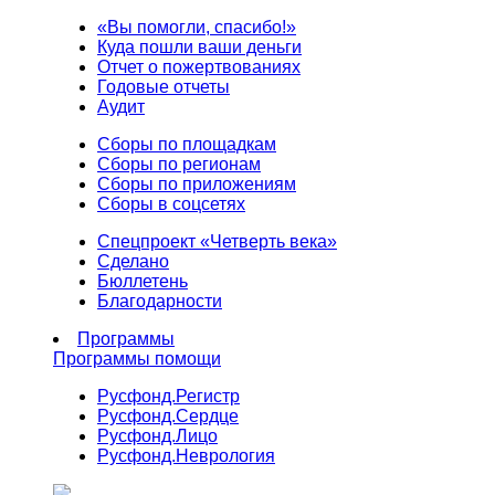
«Вы помогли, спасибо!»
Куда пошли ваши деньги
Отчет о пожертвованиях
Годовые отчеты
Аудит
Сборы по площадкам
Сборы по регионам
Сборы по приложениям
Сборы в соцсетях
Спецпроект «Четверть века»
Сделано
Бюллетень
Благодарности
Программы
Программы помощи
Русфонд.
Регистр
Русфонд.
Сердце
Русфонд.
Лицо
Русфонд.
Неврология