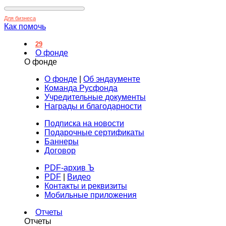
Для бизнеса
Как помочь
29
О фонде
О фонде
О фонде
|
Об эндаументе
Команда Русфонда
Учредительные документы
Награды и благодарности
Подписка на новости
Подарочные сертификаты
Баннеры
Договор
PDF-архив Ъ
PDF
|
Видео
Контакты и реквизиты
Мобильные приложения
Отчеты
Отчеты