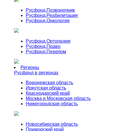
Русфонд.
Позвоночник
Русфонд.
Реабилитация
Русфонд.
Онкология
Русфонд.
Ортопедия
Русфонд.
Право
Русфонд.
Перелом
Регионы
Русфонд в регионах
Воронежская область
Иркутская область
Краснодарский край
Москва и Московская область
Нижегородская область
Новосибирская область
Приморский край