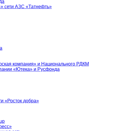
да
в» сети АЗС «Татнефть»
а
рская компания» и Национального РДКМ
пании «Ютека» и Русфонда
и «Росток добра»
up
ресс»