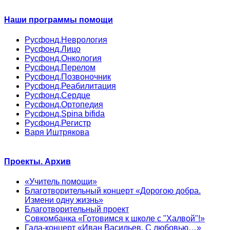
Наши программы помощи
Русфонд.Неврология
Русфонд.Лицо
Русфонд.Онкология
Русфонд.Перелом
Русфонд.Позвоночник
Русфонд.Реабилитация
Русфонд.Сердце
Русфонд.Ортопедия
Русфонд.Spina bifida
Русфонд.Регистр
Варя Иштрякова
Проекты. Архив
«Учитель помощи»
Благотворительный концерт «Дорогою добра.
Измени одну жизнь»
Благотворительный проект
Совкомбанка «Готовимся к школе с "Халвой"!»
Гала-концерт «Иван Васильев. С любовью…»