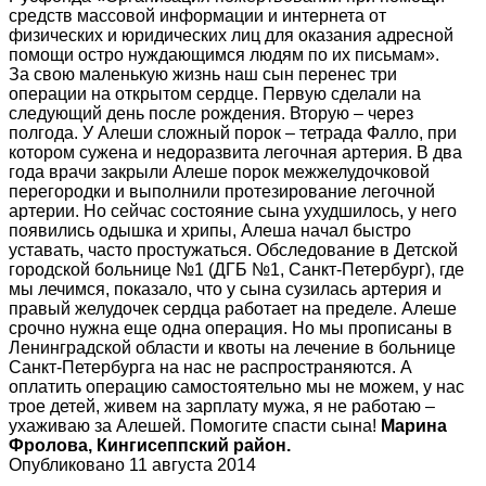
средств массовой информации и интернета от
физических и юридических лиц для оказания адресной
помощи остро нуждающимся людям по их письмам».
За свою маленькую жизнь наш сын перенес три
операции на открытом сердце. Первую сделали на
следующий день после рождения. Вторую – через
полгода. У Алеши сложный порок – тетрада Фалло, при
котором сужена и недоразвита легочная артерия. В два
года врачи закрыли Алеше порок межжелудочковой
перегородки и выполнили протезирование легочной
артерии. Но сейчас состояние сына ухудшилось, у него
появились одышка и хрипы, Алеша начал быстро
уставать, часто простужаться. Обследование в Детской
городской больнице №1 (ДГБ №1, Санкт-Петербург), где
мы лечимся, показало, что у сына сузилась артерия и
правый желудочек сердца работает на пределе. Алеше
срочно нужна еще одна операция. Но мы прописаны в
Ленинградской области и квоты на лечение в больнице
Санкт-Петербурга на нас не распространяются. А
оплатить операцию самостоятельно мы не можем, у нас
трое детей, живем на зарплату мужа, я не работаю –
ухаживаю за Алешей. Помогите спасти сына!
Марина
Фролова, Кингисеппский район.
Опубликовано 11 августа 2014