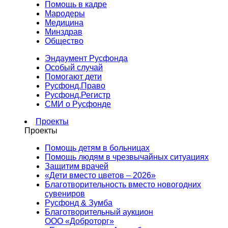
Помощь в кадре
Мародеры
Медицина
Минздрав
Общество
Эндаумент Русфонда
Особый случай
Помогают дети
Русфонд.Право
Русфонд.Регистр
СМИ о Русфонде
Проекты
Проекты
Помощь детям в больницах
Помощь людям в чрезвычайных ситуациях
Защитим врачей
«Дети вместо цветов – 2026»
Благотворительность вместо новогодних
сувениров
Русфонд & Зумба
Благотворительный аукцион
ООО «Доброторг»