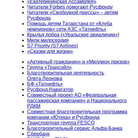
«Екатерининская Ассамблея»
Читатели Forbes помогают Русфонду
Читатели «Свободной прессы» – детям
Русфонда
Помощь детям Татарстана от «Клуба
чемпионов» сети АЗС «Татнефть»
Крылья добра («Уральские авиалинии»)
Мили милосердия
S7 Priority (S7 Airlines)
«Сказки для жизни»
«Активный гражданин» и «Миллион призов»
Группа «Трансойл»
Благотворительная деятельность
Олега Леонова
БФ «Татнефть»
Русфонд.Навигатор
Совместный проект АО «Федеральная
пассажирская компания» и Национального
РДКМ
Совместная благотворительная программа
компании «Ютека» и Русфонда
Транспортная группа FESCO
Благотворительный сервис Альфа-Банка
Сбербанк