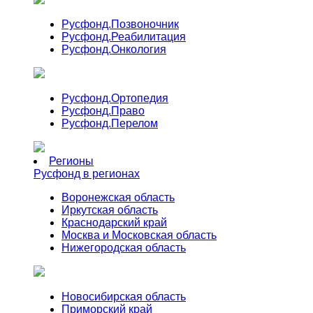
Русфонд.
Позвоночник
Русфонд.
Реабилитация
Русфонд.
Онкология
Русфонд.
Ортопедия
Русфонд.
Право
Русфонд.
Перелом
Регионы
Русфонд в регионах
Воронежская область
Иркутская область
Краснодарский край
Москва и Московская область
Нижегородская область
Новосибирская область
Приморский край