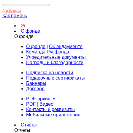
Для бизнеса
Как помочь
29
О фонде
О фонде
О фонде
|
Об эндаументе
Команда Русфонда
Учредительные документы
Награды и благодарности
Подписка на новости
Подарочные сертификаты
Баннеры
Договор
PDF-архив Ъ
PDF
|
Видео
Контакты и реквизиты
Мобильные приложения
Отчеты
Отчеты