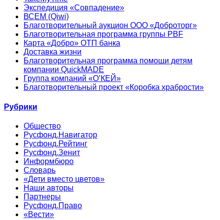
Экспедиция «Совпадение»
ВСЕМ (Qiwi)
Благотворительный аукцион ООО «Доброторг»
Благотворительная программа группы PBF
Карта «Добро» ОТП банка
Доставка жизни
Благотворительная программа помощи детям
компании QuickMADE
Группа компаний «О’КЕЙ»
Благотворительный проект «Коробка храбрости»
Рубрики
Общество
Русфонд.Навигатор
Русфонд.Рейтинг
Русфонд.Зенит
Информбюро
Словарь
«Дети вместо цветов»
Наши авторы
Партнеры
Русфонд.Право
«Вести»