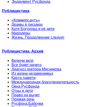
Эндаумент Русфонда
Публицистика
«Коммерсантъ»
Драмы в письмах
Катя Богунова и её дети
Мародеры
Жизнь. Продолжение следует
Публицистика. Архив
Включи мозг
Все будет ничего
Диагноз доктора Мясникова
Из жизни незаменимых
Карта памяти
Международная благотворительность
Окна Русфонда
Отцы и дети
Право на вычет
Прямая речь
Русфонд.Бабочки