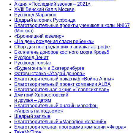
Акция «Последний звонок – 2021»
XVIII Венский бал в Москве
Русфонд.Марафон
Щедрый вторник Русфонда
Благотворительные проекты учеников школы №867
(Москва)
«Бронницкий ювелир»
«На день рождения спаси ребенка»
Сбор для пострадавших в авиакатастрофе
Бюллетень доноров костного мозга Кровь5
Русфонд.Зенит
Русфонд.Ironstar
«Будем жить!» в Екатеринбурге
Фотовыставка «Угадай донора»
Благотворительный показ к/ф «Война Анны»
Благотворительный проект компании ALBA
Благотворительная акция «Главпсихплав»
Дмитрий Хворостовский
и друзья – детям
Благотворительный онлайн‑марафон
«Апрель на подъеме»
Щедрый заплыв
Благотворительный «Марафон желаний»
Благотворительная программа компании «Флора»
TakeMyTime