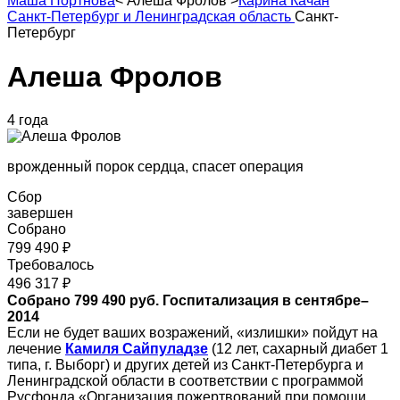
Маша Портнова
<
Алеша Фролов
>
Карина Качан
Санкт-Петербург и Ленинградская область
Санкт-
Петербург
Алеша Фролов
4 года
врожденный порок сердца, спасет операция
Сбор
завершен
Собрано
799 490 ₽
Требовалось
496 317 ₽
Собрано 799 490 руб. Госпитализация в сентябре–
2014
Если не будет ваших возражений, «излишки» пойдут на
лечение
Камиля Сайпуладзе
(12 лет, сахарный диабет 1
типа, г. Выборг) и других детей из Санкт-Петербурга и
Ленинградской области в соответствии с программой
Русфонда «Организация пожертвований при помощи