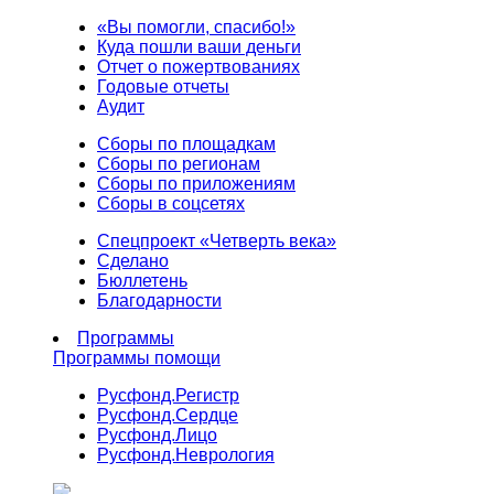
«Вы помогли, спасибо!»
Куда пошли ваши деньги
Отчет о пожертвованиях
Годовые отчеты
Аудит
Сборы по площадкам
Сборы по регионам
Сборы по приложениям
Сборы в соцсетях
Спецпроект «Четверть века»
Сделано
Бюллетень
Благодарности
Программы
Программы помощи
Русфонд.
Регистр
Русфонд.
Сердце
Русфонд.
Лицо
Русфонд.
Неврология