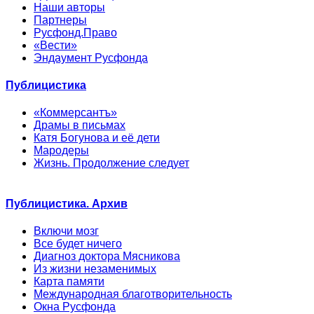
Наши авторы
Партнеры
Русфонд.Право
«Вести»
Эндаумент Русфонда
Публицистика
«Коммерсантъ»
Драмы в письмах
Катя Богунова и её дети
Мародеры
Жизнь. Продолжение следует
Публицистика. Архив
Включи мозг
Все будет ничего
Диагноз доктора Мясникова
Из жизни незаменимых
Карта памяти
Международная благотворительность
Окна Русфонда