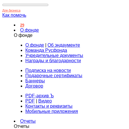
Для бизнеса
Как помочь
29
О фонде
О фонде
О фонде
|
Об эндаументе
Команда Русфонда
Учредительные документы
Награды и благодарности
Подписка на новости
Подарочные сертификаты
Баннеры
Договор
PDF-архив Ъ
PDF
|
Видео
Контакты и реквизиты
Мобильные приложения
Отчеты
Отчеты