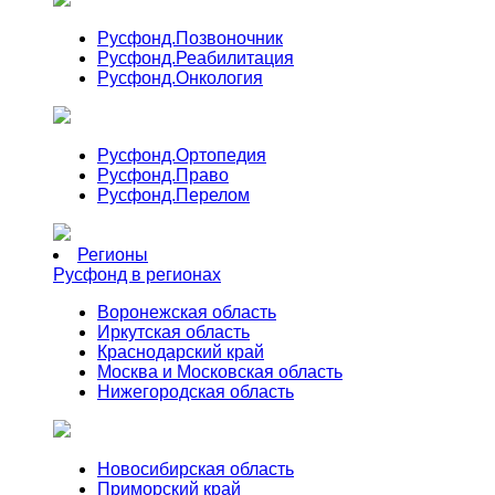
Русфонд.
Позвоночник
Русфонд.
Реабилитация
Русфонд.
Онкология
Русфонд.
Ортопедия
Русфонд.
Право
Русфонд.
Перелом
Регионы
Русфонд в регионах
Воронежская область
Иркутская область
Краснодарский край
Москва и Московская область
Нижегородская область
Новосибирская область
Приморский край