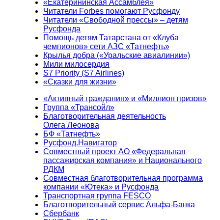
«Екатерининская Ассамблея»
Читатели Forbes помогают Русфонду
Читатели «Свободной прессы» – детям
Русфонда
Помощь детям Татарстана от «Клуба
чемпионов» сети АЗС «Татнефть»
Крылья добра («Уральские авиалинии»)
Мили милосердия
S7 Priority (S7 Airlines)
«Сказки для жизни»
«Активный гражданин» и «Миллион призов»
Группа «Трансойл»
Благотворительная деятельность
Олега Леонова
БФ «Татнефть»
Русфонд.Навигатор
Совместный проект АО «Федеральная
пассажирская компания» и Национального
РДКМ
Совместная благотворительная программа
компании «Ютека» и Русфонда
Транспортная группа FESCO
Благотворительный сервис Альфа-Банка
Сбербанк