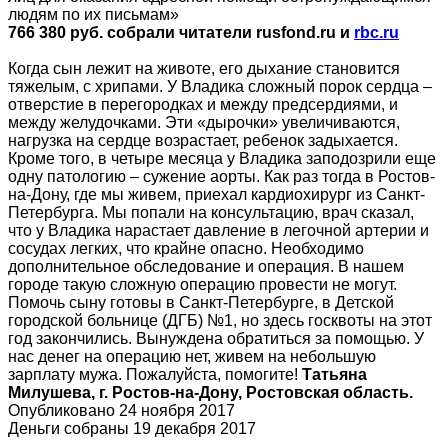
людям по их письмам»
766 380 руб. собрали читатели rusfond.ru и
rbc.ru
Когда сын лежит на животе, его дыхание становится
тяжелым, с хрипами. У Владика сложный порок сердца –
отверстие в перегородках и между предсердиями, и
между желудочками. Эти «дырочки» увеличиваются,
нагрузка на сердце возрастает, ребенок задыхается.
Кроме того, в четыре месяца у Владика заподозрили еще
одну патологию – сужение аорты. Как раз тогда в Ростов-
на-Дону, где мы живем, приехал кардиохирург из Санкт-
Петербурга. Мы попали на консультацию, врач сказал,
что у Владика нарастает давление в легочной артерии и
сосудах легких, что крайне опасно. Необходимо
дополнительное обследование и операция. В нашем
городе такую сложную операцию провести не могут.
Помочь сыну готовы в Санкт-Петербурге, в Детской
городской больнице (ДГБ) №1, но здесь госквоты на этот
год закончились. Вынуждена обратиться за помощью. У
нас денег на операцию нет, живем на небольшую
зарплату мужа. Пожалуйста, помогите!
Татьяна
Милушева, г. Ростов-на-Дону, Ростовская область.
Опубликовано 24 ноября 2017
Деньги собраны 19 декабря 2017