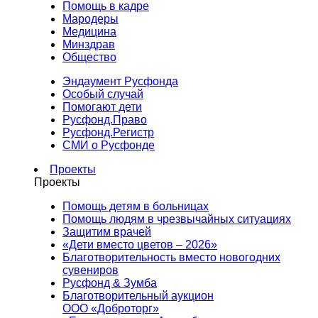
Помощь в кадре
Мародеры
Медицина
Минздрав
Общество
Эндаумент Русфонда
Особый случай
Помогают дети
Русфонд.Право
Русфонд.Регистр
СМИ о Русфонде
Проекты
Проекты
Помощь детям в больницах
Помощь людям в чрезвычайных ситуациях
Защитим врачей
«Дети вместо цветов – 2026»
Благотворительность вместо новогодних
сувениров
Русфонд & Зумба
Благотворительный аукцион
ООО «Доброторг»