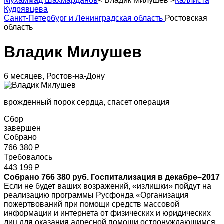
Мухаммад Шахмарданов
<
Владик Милушев
>
Каллиста
Кудрявцева
Санкт-Петербург и Ленинградская область
Ростовская
область
Владик Милушев
6 месяцев, Ростов-на-Дону
врожденный порок сердца, спасет операция
Сбор
завершен
Собрано
766 380 ₽
Требовалось
443 199 ₽
Собрано 766 380 руб. Госпитализация в декабре–2017
Если не будет ваших возражений, «излишки» пойдут на
реализацию программы Русфонда «Организация
пожертвований при помощи средств массовой
информации и интернета от физических и юридических
лиц для оказания адресной помощи остронуждающимся