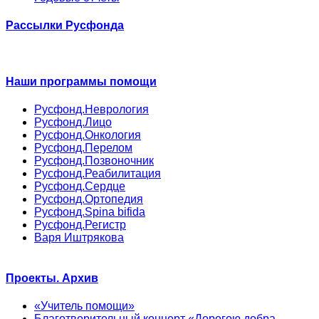
Рассылки Русфонда
Наши программы помощи
Русфонд.Неврология
Русфонд.Лицо
Русфонд.Онкология
Русфонд.Перелом
Русфонд.Позвоночник
Русфонд.Реабилитация
Русфонд.Сердце
Русфонд.Ортопедия
Русфонд.Spina bifida
Русфонд.Регистр
Варя Иштрякова
Проекты. Архив
«Учитель помощи»
Благотворительный концерт «Дорогою добра.