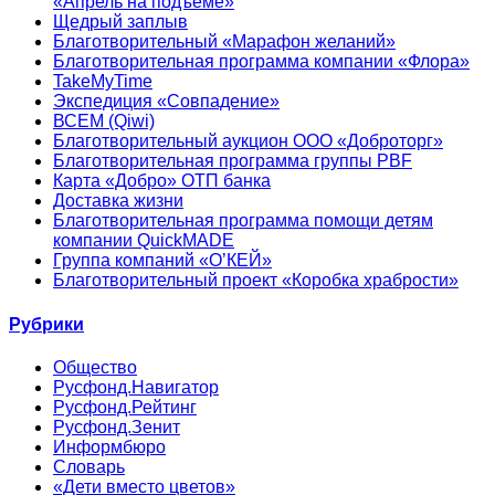
«Апрель на подъеме»
Щедрый заплыв
Благотворительный «Марафон желаний»
Благотворительная программа компании «Флора»
TakeMyTime
Экспедиция «Совпадение»
ВСЕМ (Qiwi)
Благотворительный аукцион ООО «Доброторг»
Благотворительная программа группы PBF
Карта «Добро» ОТП банка
Доставка жизни
Благотворительная программа помощи детям
компании QuickMADE
Группа компаний «О’КЕЙ»
Благотворительный проект «Коробка храбрости»
Рубрики
Общество
Русфонд.Навигатор
Русфонд.Рейтинг
Русфонд.Зенит
Информбюро
Словарь
«Дети вместо цветов»