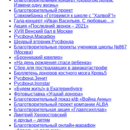
Измени одну жизнь»
Благотворительный проект
Совкомбанка «Готовимся к школе с "Халвой"!»
Гала-концерт «Иван Васильев. С любовью…»
Акция «Последний звонок – 2021»
XVIII Венский бал в Москве
Русфонд.Марафон
Щедрый вторник Русфонда
Благотворительные проекты учеников школы №867
(Москва)
«Бронницкий ювелир»
«На день рождения спаси ребенка»
Сбор для пострадавших в авиакатастрофе
Бюллетень доноров костного мозга Кровь5
Русфонд.Зенит
Русфонд.Ironstar
«Будем жить!» в Екатеринбурге
Фотовыставка «Угадай донора»
Благотворительный показ к/ф «Война Анны»
Благотворительный проект компании ALBA
Благотворительная акция «Главпсихплав»
Дмитрий Хворостовский
и друзья – детям
Благотворительный онлайн‑марафон