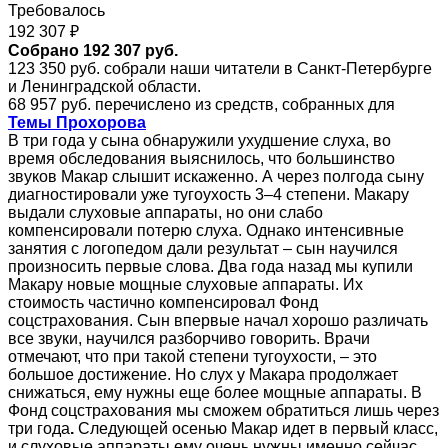
Требовалось
192 307 ₽
Собрано 192 307 руб.
123 350 руб. собрали наши читатели в Санкт-Петербурге
и Ленинградской области.
68 957 руб. перечислено из средств, собранных для
Темы Прохорова
В три года у сына обнаружили ухудшение слуха, во
время обследования выяснилось, что большинство
звуков Макар слышит искаженно. А через полгода сыну
диагностировали уже тугоухость 3–4 степени. Макару
выдали слуховые аппараты, но они слабо
компенсировали потерю слуха. Однако интенсивные
занятия с логопедом дали результат – сын научился
произносить первые слова. Два года назад мы купили
Макару новые мощные слуховые аппараты. Их
стоимость частично компенсировал Фонд
соцстрахования. Сын впервые начал хорошо различать
все звуки, научился разборчиво говорить. Врачи
отмечают, что при такой степени тугоухости, – это
большое достижение. Но слух у Макара продолжает
снижаться, ему нужны еще более мощные аппараты. В
Фонд соцстрахования мы сможем обратиться лишь через
три года
.
Следующей осенью Макар идет в первый класс,
и слуховые аппараты ему очень нужны именно сейчас.