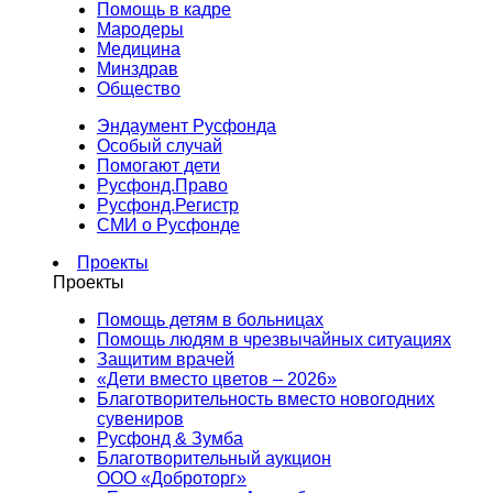
Помощь в кадре
Мародеры
Медицина
Минздрав
Общество
Эндаумент Русфонда
Особый случай
Помогают дети
Русфонд.Право
Русфонд.Регистр
СМИ о Русфонде
Проекты
Проекты
Помощь детям в больницах
Помощь людям в чрезвычайных ситуациях
Защитим врачей
«Дети вместо цветов – 2026»
Благотворительность вместо новогодних
сувениров
Русфонд & Зумба
Благотворительный аукцион
ООО «Доброторг»