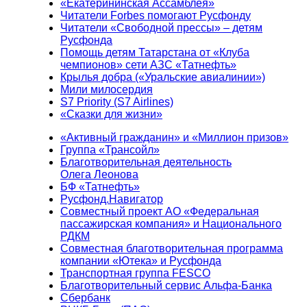
«Екатерининская Ассамблея»
Читатели Forbes помогают Русфонду
Читатели «Свободной прессы» – детям
Русфонда
Помощь детям Татарстана от «Клуба
чемпионов» сети АЗС «Татнефть»
Крылья добра («Уральские авиалинии»)
Мили милосердия
S7 Priority (S7 Airlines)
«Сказки для жизни»
«Активный гражданин» и «Миллион призов»
Группа «Трансойл»
Благотворительная деятельность
Олега Леонова
БФ «Татнефть»
Русфонд.Навигатор
Совместный проект АО «Федеральная
пассажирская компания» и Национального
РДКМ
Совместная благотворительная программа
компании «Ютека» и Русфонда
Транспортная группа FESCO
Благотворительный сервис Альфа-Банка
Сбербанк