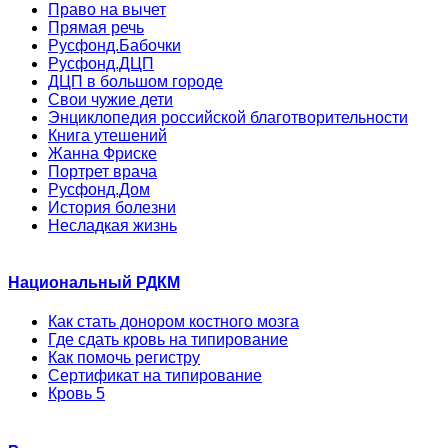
Право на вычет
Прямая речь
Русфонд.Бабочки
Русфонд.ДЦП
ДЦП в большом городе
Свои чужие дети
Энциклопедия российской благотворительности
Книга утешений
Жанна Фриске
Портрет врача
Русфонд.Дом
История болезни
Несладкая жизнь
Национальный РДКМ
Как стать донором костного мозга
Где сдать кровь на типирование
Как помочь регистру
Сертификат на типирование
Кровь 5