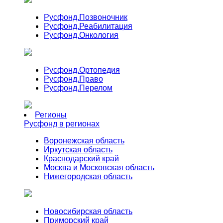
Русфонд.
Позвоночник
Русфонд.
Реабилитация
Русфонд.
Онкология
Русфонд.
Ортопедия
Русфонд.
Право
Русфонд.
Перелом
Регионы
Русфонд в регионах
Воронежская область
Иркутская область
Краснодарский край
Москва и Московская область
Нижегородская область
Новосибирская область
Приморский край