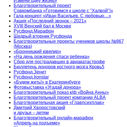
Измени одну жизнь»
Благотворительный проект
Совкомбанка «Готовимся к школе с "Халвой"!»
Гала-концерт «Иван Васильев. С любовью…»
Акция «Последний звонок – 2021»
XVIII Венский бал в Москве
Русфонд.Марафон
Щедрый вторник Русфонда
Благотворительные проекты учеников школы №867
(Москва)
«Бронницкий ювелир»
«На день рождения спаси ребенка»
Сбор для пострадавших в авиакатастрофе
Бюллетень доноров костного мозга Кровь5
Русфонд.Зенит
Русфонд.Ironstar
«Будем жить!» в Екатеринбурге
Фотовыставка «Угадай донора»
Благотворительный показ к/ф «Война Анны»
Благотворительный проект компании ALBA
Благотворительная акция «Главпсихплав»
Дмитрий Хворостовский
и друзья – детям
Благотворительный онлайн‑марафон
«Апрель на подъеме»