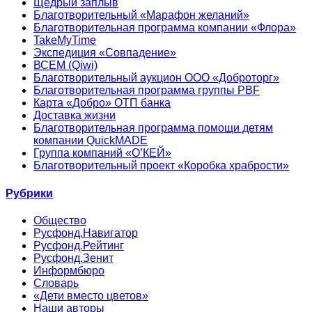
Щедрый заплыв
Благотворительный «Марафон желаний»
Благотворительная программа компании «Флора»
TakeMyTime
Экспедиция «Совпадение»
ВСЕМ (Qiwi)
Благотворительный аукцион ООО «Доброторг»
Благотворительная программа группы PBF
Карта «Добро» ОТП банка
Доставка жизни
Благотворительная программа помощи детям
компании QuickMADE
Группа компаний «О’КЕЙ»
Благотворительный проект «Коробка храбрости»
Рубрики
Общество
Русфонд.Навигатор
Русфонд.Рейтинг
Русфонд.Зенит
Информбюро
Словарь
«Дети вместо цветов»
Наши авторы