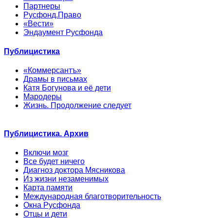
Партнеры
Русфонд.Право
«Вести»
Эндаумент Русфонда
Публицистика
«Коммерсантъ»
Драмы в письмах
Катя Богунова и её дети
Мародеры
Жизнь. Продолжение следует
Публицистика. Архив
Включи мозг
Все будет ничего
Диагноз доктора Мясникова
Из жизни незаменимых
Карта памяти
Международная благотворительность
Окна Русфонда
Отцы и дети