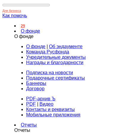
Для бизнеса
Как помочь
29
О фонде
О фонде
О фонде
|
Об эндаументе
Команда Русфонда
Учредительные документы
Награды и благодарности
Подписка на новости
Подарочные сертификаты
Баннеры
Договор
PDF-архив Ъ
PDF
|
Видео
Контакты и реквизиты
Мобильные приложения
Отчеты
Отчеты