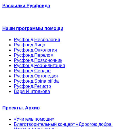
Рассылки Русфонда
Наши программы помощи
Русфонд.Неврология
Русфонд.Лицо
Русфонд.Онкология
Русфонд.Перелом
Русфонд.Позвоночник
Русфонд.Реабилитация
Русфонд.Сердце
Русфонд.Ортопедия
Русфонд.Spina bifida
Русфонд.Регистр
Варя Иштрякова
Проекты. Архив
«Учитель помощи»
Благотворительный концерт «Дорогою добра.