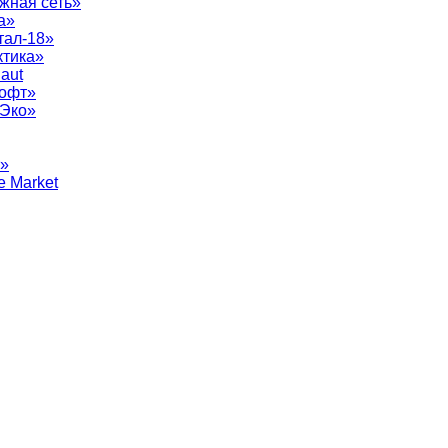
жная сеть»
а»
тал-18»
ктика»
aut
софт»
рЭко»
т»
e Market