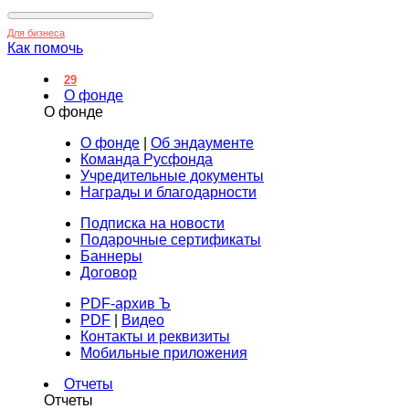
Для бизнеса
Как помочь
29
О фонде
О фонде
О фонде
|
Об эндаументе
Команда Русфонда
Учредительные документы
Награды и благодарности
Подписка на новости
Подарочные сертификаты
Баннеры
Договор
PDF-архив Ъ
PDF
|
Видео
Контакты и реквизиты
Мобильные приложения
Отчеты
Отчеты