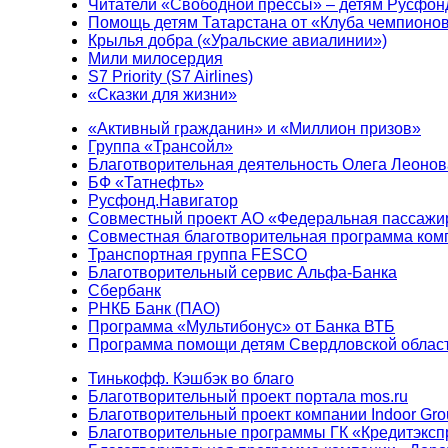
Читатели «Свободной прессы» – детям Русфон
Помощь детям Татарстана от «Клуба чемпионо
Крылья добра («Уральские авиалинии»)
Мили милосердия
S7 Priority (S7 Airlines)
«Сказки для жизни»
«Активный гражданин» и «Миллион призов»
Группа «Трансойл»
Благотворительная деятельность Олега Леонов
БФ «Татнефть»
Русфонд.Навигатор
Совместный проект АО «Федеральная пассажи
Совместная благотворительная программа ком
Транспортная группа FESCO
Благотворительный сервис Альфа-Банка
Сбербанк
РНКБ Банк (ПАО)
Программа «Мультибонус» от Банка ВТБ
Программа помощи детям Свердловской област
Тинькофф. Кэшбэк во благо
Благотворительный проект портала mos.ru
Благотворительный проект компании Indoor Gro
Благотворительные программы ГК «Кредитэксп