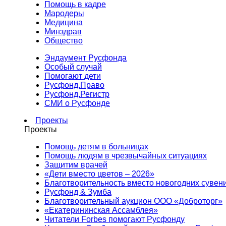
Помощь в кадре
Мародеры
Медицина
Минздрав
Общество
Эндаумент Русфонда
Особый случай
Помогают дети
Русфонд.Право
Русфонд.Регистр
СМИ о Русфонде
Проекты
Проекты
Помощь детям в больницах
Помощь людям в чрезвычайных ситуациях
Защитим врачей
«Дети вместо цветов – 2026»
Благотворительность вместо новогодних сувен
Русфонд & Зумба
Благотворительный аукцион ООО «Доброторг»
«Екатерининская Ассамблея»
Читатели Forbes помогают Русфонду