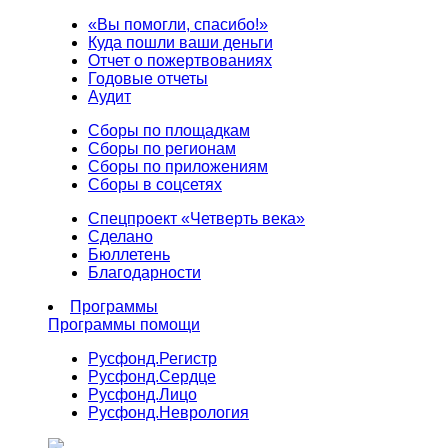
«Вы помогли, спасибо!»
Куда пошли ваши деньги
Отчет о пожертвованиях
Годовые отчеты
Аудит
Сборы по площадкам
Сборы по регионам
Сборы по приложениям
Сборы в соцсетях
Спецпроект «Четверть века»
Сделано
Бюллетень
Благодарности
Программы
Программы помощи
Русфонд.
Регистр
Русфонд.
Сердце
Русфонд.
Лицо
Русфонд.
Неврология