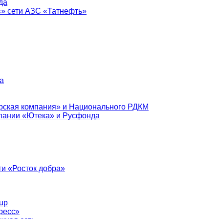
да
в» сети АЗС «Татнефть»
а
рская компания» и Национального РДКМ
пании «Ютека» и Русфонда
и «Росток добра»
up
ресс»