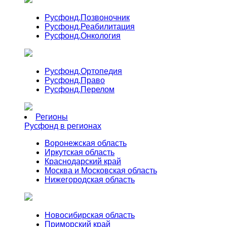
Русфонд.
Позвоночник
Русфонд.
Реабилитация
Русфонд.
Онкология
Русфонд.
Ортопедия
Русфонд.
Право
Русфонд.
Перелом
Регионы
Русфонд в регионах
Воронежская область
Иркутская область
Краснодарский край
Москва и Московская область
Нижегородская область
Новосибирская область
Приморский край