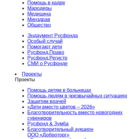
Помощь в кадре
Мародеры
Медицина
Минздрав
Общество
Эндаумент Русфонда
Особый случай
Помогают дети
Русфонд.Право
Русфонд.Регистр
СМИ о Русфонде
Проекты
Проекты
Помощь детям в больницах
Помощь людям в чрезвычайных ситуациях
Защитим врачей
«Дети вместо цветов – 2026»
Благотворительность вместо новогодних
сувениров
Русфонд & Зумба
Благотворительный аукцион
ООО «Доброторг»