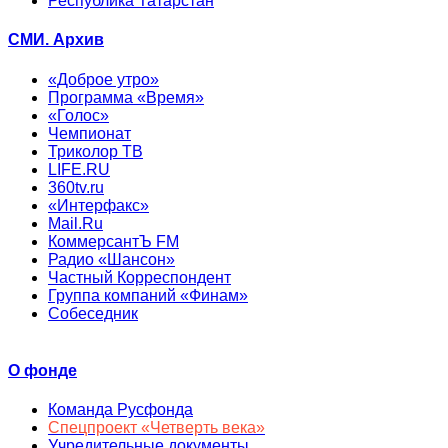
Республика Татарстан
СМИ. Архив
«Доброе утро»
Программа «Время»
«Голос»
Чемпионат
Триколор ТВ
LIFE.RU
360tv.ru
«Интерфакс»
Mail.Ru
КоммерсантЪ FM
Радио «Шансон»
Частный Корреспондент
Группа компаний «Финам»
Собеседник
О фонде
Команда Русфонда
Спецпроект «Четверть века»
Учредительные документы