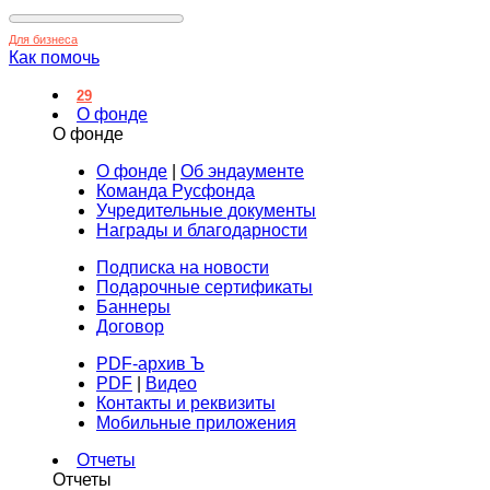
Для бизнеса
Как помочь
29
О фонде
О фонде
О фонде
|
Об эндаументе
Команда Русфонда
Учредительные документы
Награды и благодарности
Подписка на новости
Подарочные сертификаты
Баннеры
Договор
PDF-архив Ъ
PDF
|
Видео
Контакты и реквизиты
Мобильные приложения
Отчеты
Отчеты