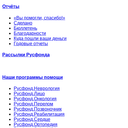
Отчёты
«Вы помогли, спасибо!»
Сделано
Бюллетень
Благодарности
Куда пошли ваши деньги
Годовые отчеты
Рассылки Русфонда
Наши программы помощи
Русфонд.Неврология
Русфонд.Лицо
Русфонд.Онкология
Русфонд.Перелом
Русфонд.Позвоночник
Русфонд.Реабилитация
Русфонд.Сердце
Русфонд.Ортопедия