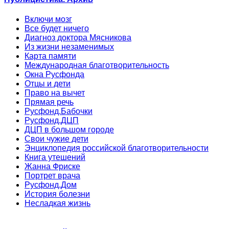
Включи мозг
Все будет ничего
Диагноз доктора Мясникова
Из жизни незаменимых
Карта памяти
Международная благотворительность
Окна Русфонда
Отцы и дети
Право на вычет
Прямая речь
Русфонд.Бабочки
Русфонд.ДЦП
ДЦП в большом городе
Свои чужие дети
Энциклопедия российской благотворительности
Книга утешений
Жанна Фриске
Портрет врача
Русфонд.Дом
История болезни
Несладкая жизнь