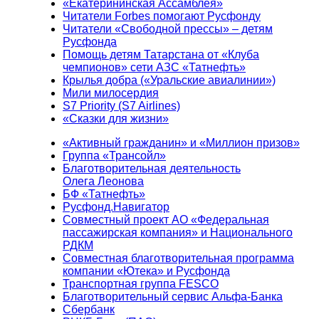
«Екатерининская Ассамблея»
Читатели Forbes помогают Русфонду
Читатели «Свободной прессы» – детям
Русфонда
Помощь детям Татарстана от «Клуба
чемпионов» сети АЗС «Татнефть»
Крылья добра («Уральские авиалинии»)
Мили милосердия
S7 Priority (S7 Airlines)
«Сказки для жизни»
«Активный гражданин» и «Миллион призов»
Группа «Трансойл»
Благотворительная деятельность
Олега Леонова
БФ «Татнефть»
Русфонд.Навигатор
Совместный проект АО «Федеральная
пассажирская компания» и Национального
РДКМ
Совместная благотворительная программа
компании «Ютека» и Русфонда
Транспортная группа FESCO
Благотворительный сервис Альфа-Банка
Сбербанк