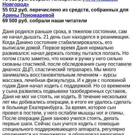
Новгород»
55 012 руб. перечислено из средств, собранных для
Арины Пономаревой
69 500 руб. собрали наши читатели
Даня родился раньше срока, в тяжелом состоянии, сам
не начал дышать. 21 день сын находился в реанимации.
Когда Данино состояние стабилизировалось, его
выписали домой. Первое время Даня нормально
развивался: начал держать голову, пытался ползать. Но
потом стало заметно, что ножки и ручки у него сильно
скованы спастикой, после обследования сыну поставили
диагноз: ДЦП, спастический тетрапарез. Мы много
занимались восстановительным лечением – курсы
массажа, лечебная физкультура. И к двум с половиной
годам Даня начал ходить с поддержкой. Но со временем
у сына развились подвывихи тазобедренных суставов,
Даня не мог ни стоять, ни ходить. В течение нескольких
лет мы добивались операции, в итоге ее удалось сделать
в больнице Екатеринбурга. За время, которое сын
провел в постели, у него ослабли мышцы ног и спины.
После операции Даня заново учился стоять, делать
первые шаги. Сейчас сын учится ходить с помощью
специального поддерживающего аппарата, регулярно
упражняется на тренажерах, я оборудовал велосипед