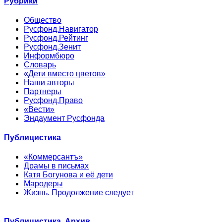
Рубрики
Общество
Русфонд.Навигатор
Русфонд.Рейтинг
Русфонд.Зенит
Информбюро
Словарь
«Дети вместо цветов»
Наши авторы
Партнеры
Русфонд.Право
«Вести»
Эндаумент Русфонда
Публицистика
«Коммерсантъ»
Драмы в письмах
Катя Богунова и её дети
Мародеры
Жизнь. Продолжение следует
Публицистика. Архив