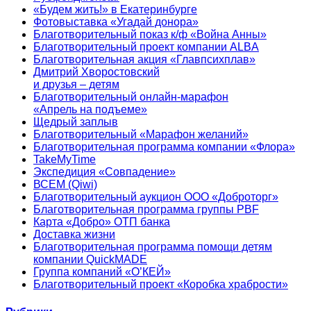
«Будем жить!» в Екатеринбурге
Фотовыставка «Угадай донора»
Благотворительный показ к/ф «Война Анны»
Благотворительный проект компании ALBA
Благотворительная акция «Главпсихплав»
Дмитрий Хворостовский
и друзья – детям
Благотворительный онлайн‑марафон
«Апрель на подъеме»
Щедрый заплыв
Благотворительный «Марафон желаний»
Благотворительная программа компании «Флора»
TakeMyTime
Экспедиция «Совпадение»
ВСЕМ (Qiwi)
Благотворительный аукцион ООО «Доброторг»
Благотворительная программа группы PBF
Карта «Добро» ОТП банка
Доставка жизни
Благотворительная программа помощи детям
компании QuickMADE
Группа компаний «О’КЕЙ»
Благотворительный проект «Коробка храбрости»