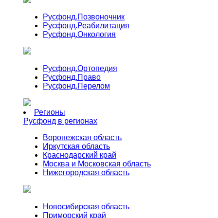
Русфонд.
Позвоночник
Русфонд.
Реабилитация
Русфонд.
Онкология
Русфонд.
Ортопедия
Русфонд.
Право
Русфонд.
Перелом
Регионы
Русфонд в регионах
Воронежская область
Иркутская область
Краснодарский край
Москва и Московская область
Нижегородская область
Новосибирская область
Приморский край