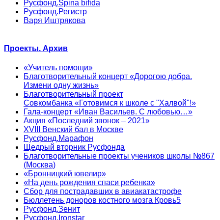
Русфонд.Spina bifida
Русфонд.Регистр
Варя Иштрякова
Проекты. Архив
«Учитель помощи»
Благотворительный концерт «Дорогою добра.
Измени одну жизнь»
Благотворительный проект
Совкомбанка «Готовимся к школе с "Халвой"!»
Гала-концерт «Иван Васильев. С любовью…»
Акция «Последний звонок – 2021»
XVIII Венский бал в Москве
Русфонд.Марафон
Щедрый вторник Русфонда
Благотворительные проекты учеников школы №867
(Москва)
«Бронницкий ювелир»
«На день рождения спаси ребенка»
Сбор для пострадавших в авиакатастрофе
Бюллетень доноров костного мозга Кровь5
Русфонд.Зенит
Русфонд.Ironstar