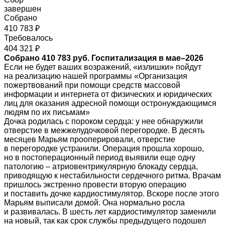
завершен
Собрано
410 783 ₽
Требовалось
404 321 ₽
Собрано 410 783 руб. Госпитализация в мае–2026
Если не будет ваших возражений, «излишки» пойдут
на реализацию нашей программы «Организация
пожертвований при помощи средств массовой
информации и интернета от физических и юридических
лиц для оказания адресной помощи остронуждающимся
людям по их письмам»
Дочка родилась с пороком сердца: у нее обнаружили
отверстие в межжелудочковой перегородке. В десять
месяцев Марьям прооперировали, отверстие
в перегородке устранили. Операция прошла хорошо,
но в постоперационный период выявили еще одну
патологию – атриовентрикулярную блокаду сердца,
приводящую к нестабильности сердечного ритма. Врачам
пришлось экстренно провести вторую операцию
и поставить дочке кардиостимулятор. Вскоре после этого
Марьям выписали домой. Она нормально росла
и развивалась. В шесть лет кардиостимулятор заменили
на новый, так как срок службы предыдущего подошел