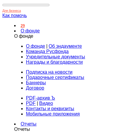
Для бизнеса
Как помочь
29
О фонде
О фонде
О фонде
|
Об эндаументе
Команда Русфонда
Учредительные документы
Награды и благодарности
Подписка на новости
Подарочные сертификаты
Баннеры
Договор
PDF-архив Ъ
PDF
|
Видео
Контакты и реквизиты
Мобильные приложения
Отчеты
Отчеты