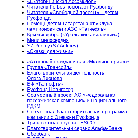
«Екатерининская Ассамблея»
Читатели Forbes помогают Русфонду
Читатели «Свободной прессы» – детям
Русфонда
Помощь детям Татарстана от «Клуба
чемпионов» сети АЗС «Татнефть»
Крылья добра («Уральские авиалинии»)
Мили милосердия
S7 Priority (S7 Airlines)
«Сказки для жизни»
«Активный гражданин» и «Миллион призов»
Группа «Трансойл»
Благотворительная деятельность
Олега Леонова
БФ «Татнефть»
Русфонд.Навигатор
Совместный проект АО «Федеральная
пассажирская компания» и Национального
РДКМ
Совместная благотворительная программа
компании «Ютека» и Русфонда
Транспортная группа FESCO
Благотворительный сервис Альфа-Банка
Сбербанк