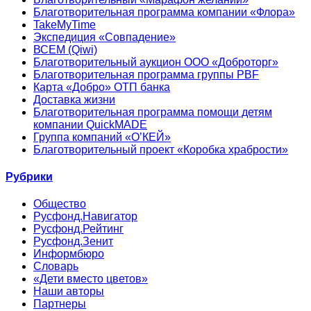
Благотворительная программа компании «Флора»
TakeMyTime
Экспедиция «Совпадение»
ВСЕМ (Qiwi)
Благотворительный аукцион ООО «Доброторг»
Благотворительная программа группы PBF
Карта «Добро» ОТП банка
Доставка жизни
Благотворительная программа помощи детям
компании QuickMADE
Группа компаний «О’КЕЙ»
Благотворительный проект «Коробка храбрости»
Рубрики
Общество
Русфонд.Навигатор
Русфонд.Рейтинг
Русфонд.Зенит
Информбюро
Словарь
«Дети вместо цветов»
Наши авторы
Партнеры