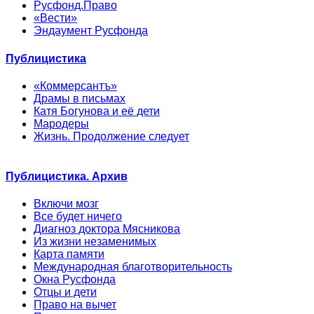
Русфонд.Право
«Вести»
Эндаумент Русфонда
Публицистика
«Коммерсантъ»
Драмы в письмах
Катя Богунова и её дети
Мародеры
Жизнь. Продолжение следует
Публицистика. Архив
Включи мозг
Все будет ничего
Диагноз доктора Мясникова
Из жизни незаменимых
Карта памяти
Международная благотворительность
Окна Русфонда
Отцы и дети
Право на вычет