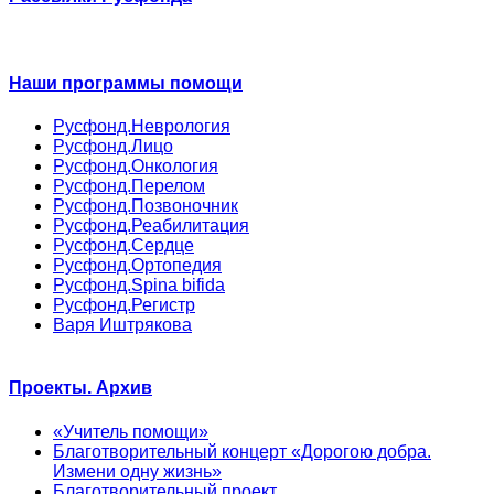
Наши программы помощи
Русфонд.Неврология
Русфонд.Лицо
Русфонд.Онкология
Русфонд.Перелом
Русфонд.Позвоночник
Русфонд.Реабилитация
Русфонд.Сердце
Русфонд.Ортопедия
Русфонд.Spina bifida
Русфонд.Регистр
Варя Иштрякова
Проекты. Архив
«Учитель помощи»
Благотворительный концерт «Дорогою добра.
Измени одну жизнь»
Благотворительный проект