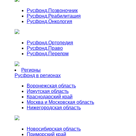
Русфонд.
Позвоночник
Русфонд.
Реабилитация
Русфонд.
Онкология
Русфонд.
Ортопедия
Русфонд.
Право
Русфонд.
Перелом
Регионы
Русфонд в регионах
Воронежская область
Иркутская область
Краснодарский край
Москва и Московская область
Нижегородская область
Новосибирская область
Приморский край