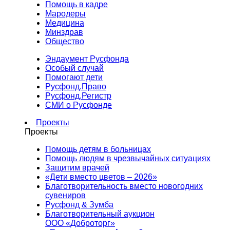
Помощь в кадре
Мародеры
Медицина
Минздрав
Общество
Эндаумент Русфонда
Особый случай
Помогают дети
Русфонд.Право
Русфонд.Регистр
СМИ о Русфонде
Проекты
Проекты
Помощь детям в больницах
Помощь людям в чрезвычайных ситуациях
Защитим врачей
«Дети вместо цветов – 2026»
Благотворительность вместо новогодних
сувениров
Русфонд & Зумба
Благотворительный аукцион
ООО «Доброторг»