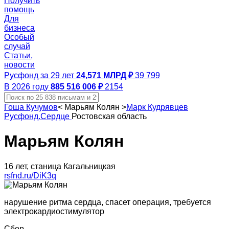
Получить
помощь
Для
бизнеса
Особый
случай
Статьи,
новости
Русфонд за 29 лет
24,571 МЛРД ₽
39 799
В 2026 году
885 516 006 ₽
2154
Гоша Кучумов
<
Марьям Колян
>
Марк Кудрявцев
Русфонд.Сердце
Ростовская область
Марьям Колян
16 лет, станица Кагальницкая
rsfnd.ru/DiK3q
нарушение ритма сердца, спасет операция, требуется
электрокардиостимулятор
Сбор