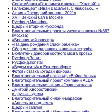
Совкомбанка «Готовимся к школе с "Халвой"!»
Гала-концерт «Иван Васильев. С любовью…»
Акция «Последний звонок – 2021»
XVIII Венский бал в Москве
Русфонд.Марафон
Щедрый вторник Русфонда
Благотворительные проекты учеников школы №867
(Москва)
«Бронницкий ювелир»
«На день рождения спаси ребенка»
Сбор для пострадавших в авиакатастрофе
Бюллетень доноров костного мозга Кровь5
Русфонд.Зенит
Русфонд.Ironstar
«Будем жить!» в Екатеринбурге
Фотовыставка «Угадай донора»
Благотворительный показ к/ф «Война Анны»
Благотворительный проект компании ALBA
Благотворительная акция «Главпсихплав»
Дмитрий Хворостовский
и друзья – детям
Благотворительный онлайн‑марафон
«Апрель на подъеме»
Щедрый заплыв
Благотворительный «Марафон желаний»