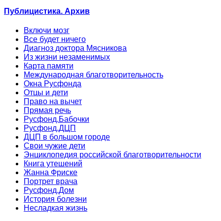
Публицистика. Архив
Включи мозг
Все будет ничего
Диагноз доктора Мясникова
Из жизни незаменимых
Карта памяти
Международная благотворительность
Окна Русфонда
Отцы и дети
Право на вычет
Прямая речь
Русфонд.Бабочки
Русфонд.ДЦП
ДЦП в большом городе
Свои чужие дети
Энциклопедия российской благотворительности
Книга утешений
Жанна Фриске
Портрет врача
Русфонд.Дом
История болезни
Несладкая жизнь