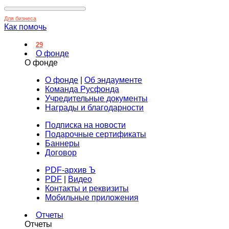
Для бизнеса
Как помочь
29
О фонде
О фонде
О фонде
|
Об эндаументе
Команда Русфонда
Учредительные документы
Награды и благодарности
Подписка на новости
Подарочные сертификаты
Баннеры
Договор
PDF-архив Ъ
PDF
|
Видео
Контакты и реквизиты
Мобильные приложения
Отчеты
Отчеты