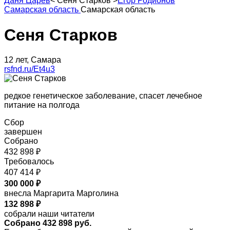
Даня Царев
<
Сеня Старков
>
Егор Родионов
Самарская область
Самарская область
Сеня Старков
12 лет, Самара
rsfnd.ru/Et4u3
редкое генетическое заболевание, спасет лечебное
питание на полгода
Сбор
завершен
Собрано
432 898 ₽
Требовалось
407 414 ₽
300 000 ₽
внесла Маргарита Марголина
132 898 ₽
собрали наши читатели
Собрано 432 898 руб.