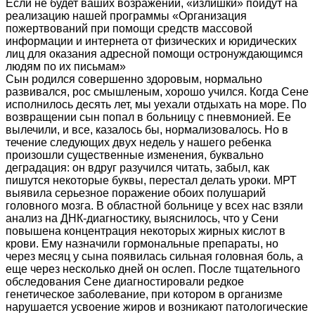
Если не будет ваших возражений, «излишки» пойдут на
реализацию нашей программы «Организация
пожертвований при помощи средств массовой
информации и интернета от физических и юридических
лиц для оказания адресной помощи остронуждающимся
людям по их письмам»
Сын родился совершенно здоровым, нормально
развивался, рос смышленым, хорошо учился. Когда Сене
исполнилось десять лет, мы уехали отдыхать на море. По
возвращении сын попал в больницу с пневмонией. Ее
вылечили, и все, казалось бы, нормализовалось. Но в
течение следующих двух недель у нашего ребенка
произошли существенные изменения, буквально
деградация: он вдруг разучился читать, забыл, как
пишутся некоторые буквы, перестал делать уроки. МРТ
выявила серьезное поражение обоих полушарий
головного мозга. В областной больнице у всех нас взяли
анализ на ДНК-диагностику, выяснилось, что у Сени
повышена концентрация некоторых жирных кислот в
крови. Ему назначили гормональные препараты, но
через месяц у сына появилась сильная головная боль, а
еще через несколько дней он ослеп. После тщательного
обследования Сене диагностировали редкое
генетическое заболевание, при котором в организме
нарушается усвоение жиров и возникают патологические