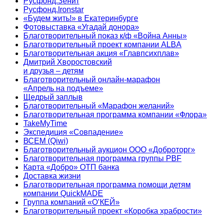
Русфонд.Зенит
Русфонд.Ironstar
«Будем жить!» в Екатеринбурге
Фотовыставка «Угадай донора»
Благотворительный показ к/ф «Война Анны»
Благотворительный проект компании ALBA
Благотворительная акция «Главпсихплав»
Дмитрий Хворостовский
и друзья – детям
Благотворительный онлайн‑марафон
«Апрель на подъеме»
Щедрый заплыв
Благотворительный «Марафон желаний»
Благотворительная программа компании «Флора»
TakeMyTime
Экспедиция «Совпадение»
ВСЕМ (Qiwi)
Благотворительный аукцион ООО «Доброторг»
Благотворительная программа группы PBF
Карта «Добро» ОТП банка
Доставка жизни
Благотворительная программа помощи детям
компании QuickMADE
Группа компаний «О’КЕЙ»
Благотворительный проект «Коробка храбрости»