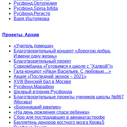
Русфонд.Ортопедия
Русфонд.Spina bifida
Русфонд.Регистр
Варя Иштрякова
Проекты. Архив
«Учитель помощи»
Благотворительный концерт «Дорогою добра.
Измени одну жизнь»
Благотворительный проект
Совкомбанка «Готовимся к школе с "Халвой"!»
Гала-концерт «Иван Васильев. С любовью…»
Акция «Последний звонок – 2021»
XVIII Венский бал в Москве
Русфонд.Марафон
Щедрый вторник Русфонда
Благотворительные проекты учеников школы №867
(Москва)
«Бронницкий ювелир»
«На день рождения спаси ребенка»
Сбор для пострадавших в авиакатастрофе
Бюллетень доноров костного мозга Кровь5