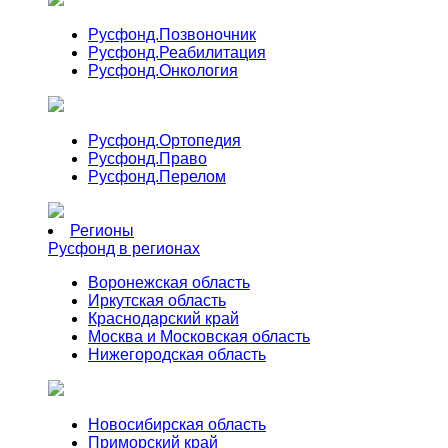
Русфонд.
Позвоночник
Русфонд.
Реабилитация
Русфонд.
Онкология
Русфонд.
Ортопедия
Русфонд.
Право
Русфонд.
Перелом
Регионы
Русфонд в регионах
Воронежская область
Иркутская область
Краснодарский край
Москва и Московская область
Нижегородская область
Новосибирская область
Приморский край