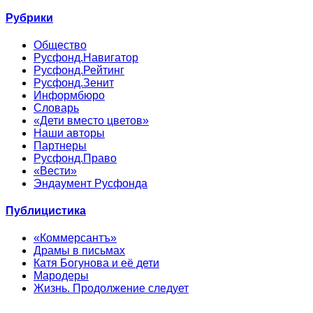
Рубрики
Общество
Русфонд.Навигатор
Русфонд.Рейтинг
Русфонд.Зенит
Информбюро
Словарь
«Дети вместо цветов»
Наши авторы
Партнеры
Русфонд.Право
«Вести»
Эндаумент Русфонда
Публицистика
«Коммерсантъ»
Драмы в письмах
Катя Богунова и её дети
Мародеры
Жизнь. Продолжение следует