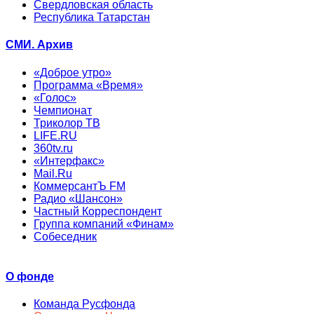
Свердловская область
Республика Татарстан
СМИ. Архив
«Доброе утро»
Программа «Время»
«Голос»
Чемпионат
Триколор ТВ
LIFE.RU
360tv.ru
«Интерфакс»
Mail.Ru
КоммерсантЪ FM
Радио «Шансон»
Частный Корреспондент
Группа компаний «Финам»
Собеседник
О фонде
Команда Русфонда