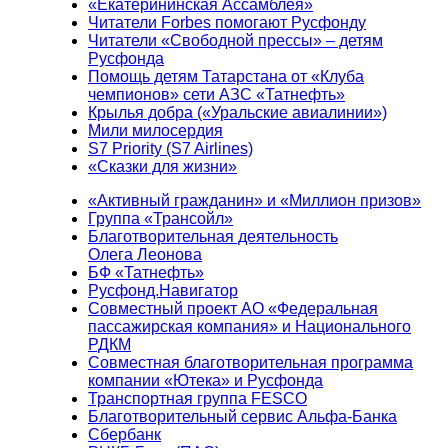
«Екатерининская Ассамблея»
Читатели Forbes помогают Русфонду
Читатели «Свободной прессы» – детям
Русфонда
Помощь детям Татарстана от «Клуба
чемпионов» сети АЗС «Татнефть»
Крылья добра («Уральские авиалинии»)
Мили милосердия
S7 Priority (S7 Airlines)
«Сказки для жизни»
«Активный гражданин» и «Миллион призов»
Группа «Трансойл»
Благотворительная деятельность
Олега Леонова
БФ «Татнефть»
Русфонд.Навигатор
Совместный проект АО «Федеральная
пассажирская компания» и Национального
РДКМ
Совместная благотворительная программа
компании «Ютека» и Русфонда
Транспортная группа FESCO
Благотворительный сервис Альфа-Банка
Сбербанк