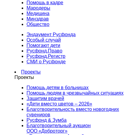
Помощь в кадре
Мародеры
Медицина
Минздрав
Общество
Эндаумент Русфонда
Особый случай
Помогают дети
Русфонд.Право
Русфонд.Регистр
СМИ о Русфонде
Проекты
Проекты
Помощь детям в больницах
Помощь людям в чрезвычайных ситуациях
Защитим врачей
«Дети вместо цветов – 2026»
Благотворительность вместо новогодних
сувениров
Русфонд & Зумба
Благотворительный аукцион
ООО «Доброторг»