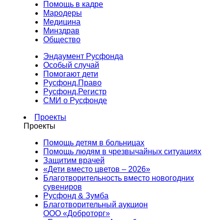
Помощь в кадре
Мародеры
Медицина
Минздрав
Общество
Эндаумент Русфонда
Особый случай
Помогают дети
Русфонд.Право
Русфонд.Регистр
СМИ о Русфонде
Проекты
Проекты
Помощь детям в больницах
Помощь людям в чрезвычайных ситуациях
Защитим врачей
«Дети вместо цветов – 2026»
Благотворительность вместо новогодних
сувениров
Русфонд & Зумба
Благотворительный аукцион
ООО «Доброторг»