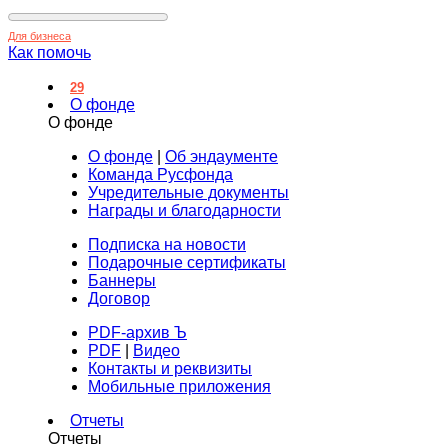
Для бизнеса
Как помочь
29
О фонде
О фонде
О фонде
|
Об эндаументе
Команда Русфонда
Учредительные документы
Награды и благодарности
Подписка на новости
Подарочные сертификаты
Баннеры
Договор
PDF-архив Ъ
PDF
|
Видео
Контакты и реквизиты
Мобильные приложения
Отчеты
Отчеты