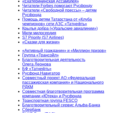
«Екатерининская Ассамблея»
Читатели Forbes помогают Русфонду
Читатели «Свободной прессы» – детям
Русфонда
Помощь детям Татарстана от «Клуба
чемпионов» сети АЗС «Татнефть»
Крылья добра («Уральские авиалинии»)
Мили милосердия
S7 Priority (S7 Airlines)
«Сказки для жизни»
«Активный гражданин» и «Миллион призов»
Группа «Трансойл»
Благотворительная деятельность
Олега Леонова
БФ «Татнефть»
Русфонд.Навигатор
Совместный проект АО «Федеральная
пассажирская компания» и Национального
РДКМ
Совместная благотворительная программа
компании «Ютека» и Русфонда
Транспортная группа FESCO
Благотворительный сервис Альфа-Банка
Сбербанк