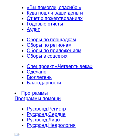
«Вы помогли, спасибо!»
Куда пошли ваши деньги
Отчет о пожертвованиях
Годовые отчеты
Аудит
Сборы по площадкам
Сборы по регионам
Сборы по приложениям
Сборы в соцсетях
Спецпроект «Четверть века»
Сделано
Бюллетень
Благодарности
Программы
Программы помощи
Русфонд.
Регистр
Русфонд.
Сердце
Русфонд.
Лицо
Русфонд.
Неврология