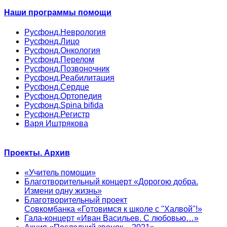
Наши программы помощи
Русфонд.Неврология
Русфонд.Лицо
Русфонд.Онкология
Русфонд.Перелом
Русфонд.Позвоночник
Русфонд.Реабилитация
Русфонд.Сердце
Русфонд.Ортопедия
Русфонд.Spina bifida
Русфонд.Регистр
Варя Иштрякова
Проекты. Архив
«Учитель помощи»
Благотворительный концерт «Дорогою добра.
Измени одну жизнь»
Благотворительный проект
Совкомбанка «Готовимся к школе с "Халвой"!»
Гала-концерт «Иван Васильев. С любовью…»