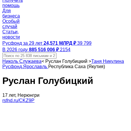
Получить
помощь
Для
бизнеса
Особый
случай
Статьи,
новости
Русфонд за 29 лет
24,571 МЛРД ₽
39 799
В 2026 году
885 516 006 ₽
2154
Николь Служаева
<
Руслан Голубицкий
>
Таня Никулина
Русфонд.Ярославль
Республика Саха (Якутия)
Руслан Голубицкий
17 лет, Нерюнгри
rsfnd.ru/CKZ9P