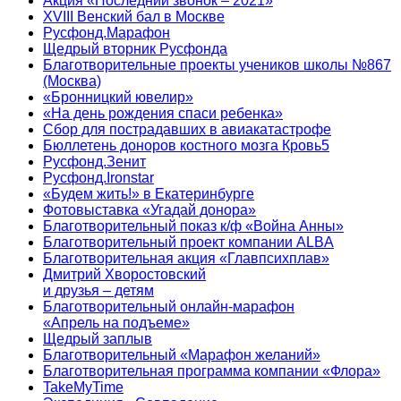
Акция «Последний звонок – 2021»
XVIII Венский бал в Москве
Русфонд.Марафон
Щедрый вторник Русфонда
Благотворительные проекты учеников школы №867
(Москва)
«Бронницкий ювелир»
«На день рождения спаси ребенка»
Сбор для пострадавших в авиакатастрофе
Бюллетень доноров костного мозга Кровь5
Русфонд.Зенит
Русфонд.Ironstar
«Будем жить!» в Екатеринбурге
Фотовыставка «Угадай донора»
Благотворительный показ к/ф «Война Анны»
Благотворительный проект компании ALBA
Благотворительная акция «Главпсихплав»
Дмитрий Хворостовский
и друзья – детям
Благотворительный онлайн‑марафон
«Апрель на подъеме»
Щедрый заплыв
Благотворительный «Марафон желаний»
Благотворительная программа компании «Флора»
TakeMyTime