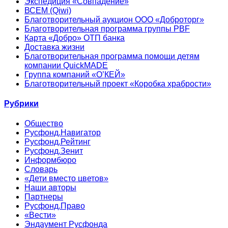
Экспедиция «Совпадение»
ВСЕМ (Qiwi)
Благотворительный аукцион ООО «Доброторг»
Благотворительная программа группы PBF
Карта «Добро» ОТП банка
Доставка жизни
Благотворительная программа помощи детям
компании QuickMADE
Группа компаний «О’КЕЙ»
Благотворительный проект «Коробка храбрости»
Рубрики
Общество
Русфонд.Навигатор
Русфонд.Рейтинг
Русфонд.Зенит
Информбюро
Словарь
«Дети вместо цветов»
Наши авторы
Партнеры
Русфонд.Право
«Вести»
Эндаумент Русфонда