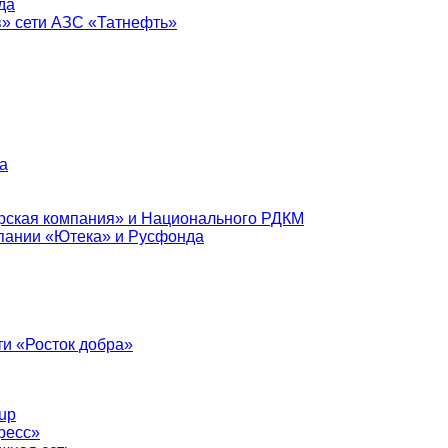
да
в» сети АЗС «Татнефть»
а
рская компания» и Национального РДКМ
пании «Ютека» и Русфонда
и «Росток добра»
up
ресс»