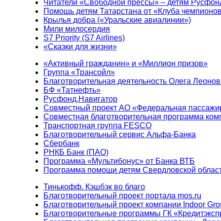
Читатели «Свободной прессы» – детям Русфон
Помощь детям Татарстана от «Клуба чемпионо
Крылья добра («Уральские авиалинии»)
Мили милосердия
S7 Priority (S7 Airlines)
«Сказки для жизни»
«Активный гражданин» и «Миллион призов»
Группа «Трансойл»
Благотворительная деятельность Олега Леонов
БФ «Татнефть»
Русфонд.Навигатор
Совместный проект АО «Федеральная пассажи
Совместная благотворительная программа ком
Транспортная группа FESCO
Благотворительный сервис Альфа-Банка
Сбербанк
РНКБ Банк (ПАО)
Программа «Мультибонус» от Банка ВТБ
Программа помощи детям Свердловской област
Тинькофф. Кэшбэк во благо
Благотворительный проект портала mos.ru
Благотворительный проект компании Indoor Gro
Благотворительные программы ГК «Кредитэксп