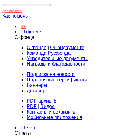
Для бизнеса
Как помочь
29
О фонде
О фонде
О фонде
|
Об эндаументе
Команда Русфонда
Учредительные документы
Награды и благодарности
Подписка на новости
Подарочные сертификаты
Баннеры
Договор
PDF-архив Ъ
PDF
|
Видео
Контакты и реквизиты
Мобильные приложения
Отчеты
Отчеты