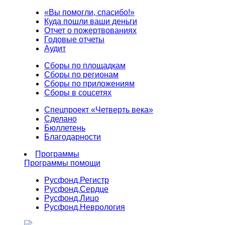
«Вы помогли, спасибо!»
Куда пошли ваши деньги
Отчет о пожертвованиях
Годовые отчеты
Аудит
Сборы по площадкам
Сборы по регионам
Сборы по приложениям
Сборы в соцсетях
Спецпроект «Четверть века»
Сделано
Бюллетень
Благодарности
Программы
Программы помощи
Русфонд.
Регистр
Русфонд.
Сердце
Русфонд.
Лицо
Русфонд.
Неврология