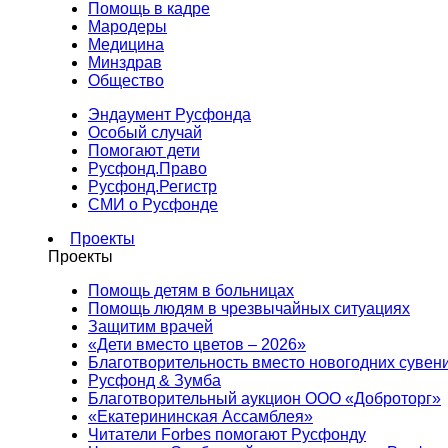
Помощь в кадре
Мародеры
Медицина
Минздрав
Общество
Эндаумент Русфонда
Особый случай
Помогают дети
Русфонд.Право
Русфонд.Регистр
СМИ о Русфонде
Проекты
Проекты
Помощь детям в больницах
Помощь людям в чрезвычайных ситуациях
Защитим врачей
«Дети вместо цветов – 2026»
Благотворительность вместо новогодних сувен
Русфонд & Зумба
Благотворительный аукцион ООО «Доброторг»
«Екатерининская Ассамблея»
Читатели Forbes помогают Русфонду