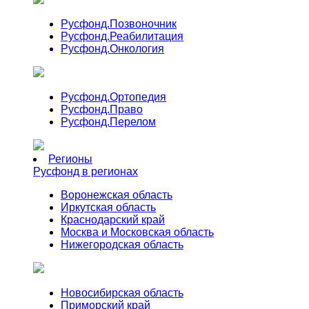
Русфонд.
Позвоночник
Русфонд.
Реабилитация
Русфонд.
Онкология
Русфонд.
Ортопедия
Русфонд.
Право
Русфонд.
Перелом
Регионы
Русфонд в регионах
Воронежская область
Иркутская область
Краснодарский край
Москва и Московская область
Нижегородская область
Новосибирская область
Приморский край