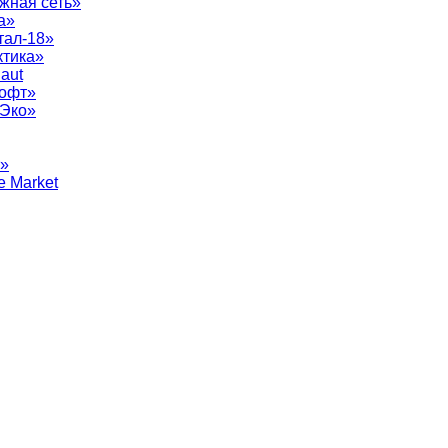
жная сеть»
а»
тал-18»
ктика»
aut
софт»
рЭко»
т»
e Market