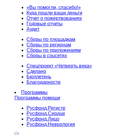
«Вы помогли, спасибо!»
Куда пошли ваши деньги
Отчет о пожертвованиях
Годовые отчеты
Аудит
Сборы по площадкам
Сборы по регионам
Сборы по приложениям
Сборы в соцсетях
Спецпроект «Четверть века»
Сделано
Бюллетень
Благодарности
Программы
Программы помощи
Русфонд.
Регистр
Русфонд.
Сердце
Русфонд.
Лицо
Русфонд.
Неврология