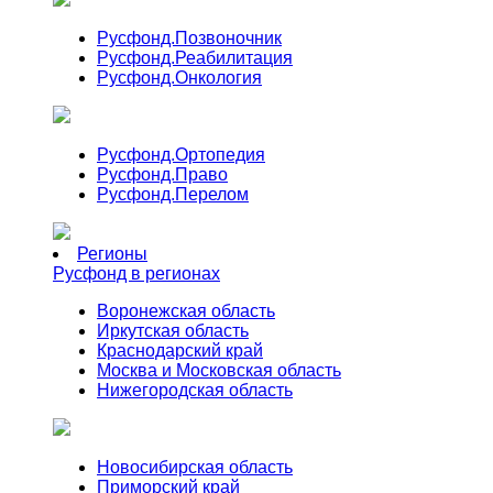
Русфонд.
Позвоночник
Русфонд.
Реабилитация
Русфонд.
Онкология
Русфонд.
Ортопедия
Русфонд.
Право
Русфонд.
Перелом
Регионы
Русфонд в регионах
Воронежская область
Иркутская область
Краснодарский край
Москва и Московская область
Нижегородская область
Новосибирская область
Приморский край