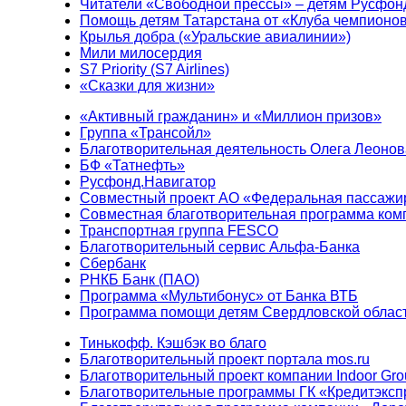
Читатели «Свободной прессы» – детям Русфон
Помощь детям Татарстана от «Клуба чемпионо
Крылья добра («Уральские авиалинии»)
Мили милосердия
S7 Priority (S7 Airlines)
«Сказки для жизни»
«Активный гражданин» и «Миллион призов»
Группа «Трансойл»
Благотворительная деятельность Олега Леонов
БФ «Татнефть»
Русфонд.Навигатор
Совместный проект АО «Федеральная пассажи
Совместная благотворительная программа ком
Транспортная группа FESCO
Благотворительный сервис Альфа-Банка
Сбербанк
РНКБ Банк (ПАО)
Программа «Мультибонус» от Банка ВТБ
Программа помощи детям Свердловской област
Тинькофф. Кэшбэк во благо
Благотворительный проект портала mos.ru
Благотворительный проект компании Indoor Gro
Благотворительные программы ГК «Кредитэксп