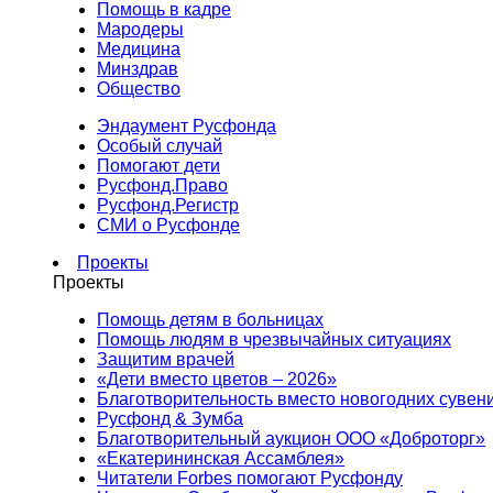
Помощь в кадре
Мародеры
Медицина
Минздрав
Общество
Эндаумент Русфонда
Особый случай
Помогают дети
Русфонд.Право
Русфонд.Регистр
СМИ о Русфонде
Проекты
Проекты
Помощь детям в больницах
Помощь людям в чрезвычайных ситуациях
Защитим врачей
«Дети вместо цветов – 2026»
Благотворительность вместо новогодних сувен
Русфонд & Зумба
Благотворительный аукцион ООО «Доброторг»
«Екатерининская Ассамблея»
Читатели Forbes помогают Русфонду