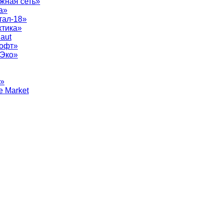
жная сеть»
а»
тал-18»
ктика»
aut
софт»
рЭко»
т»
e Market