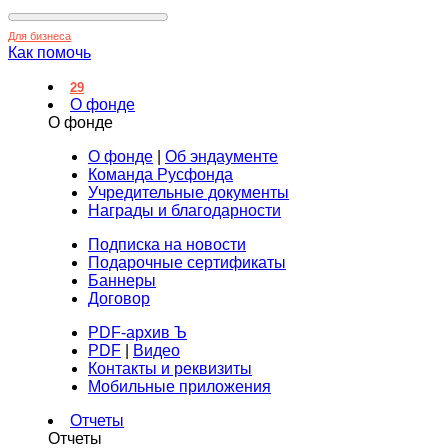
Для бизнеса
Как помочь
29
О фонде
О фонде
О фонде
|
Об эндаументе
Команда Русфонда
Учредительные документы
Награды и благодарности
Подписка на новости
Подарочные сертификаты
Баннеры
Договор
PDF-архив Ъ
PDF
|
Видео
Контакты и реквизиты
Мобильные приложения
Отчеты
Отчеты