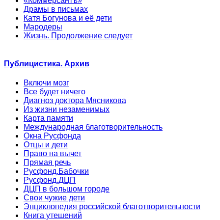
«Коммерсантъ»
Драмы в письмах
Катя Богунова и её дети
Мародеры
Жизнь. Продолжение следует
Публицистика. Архив
Включи мозг
Все будет ничего
Диагноз доктора Мясникова
Из жизни незаменимых
Карта памяти
Международная благотворительность
Окна Русфонда
Отцы и дети
Право на вычет
Прямая речь
Русфонд.Бабочки
Русфонд.ДЦП
ДЦП в большом городе
Свои чужие дети
Энциклопедия российской благотворительности
Книга утешений