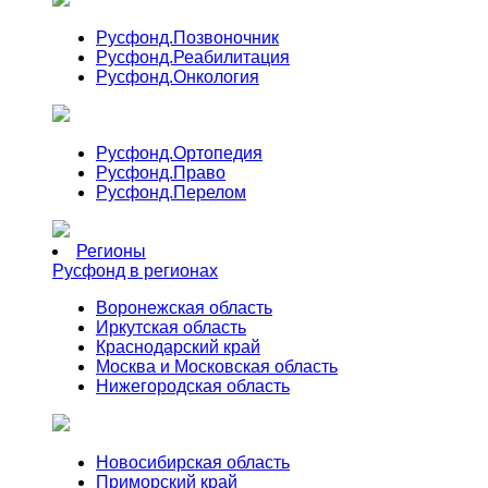
Русфонд.
Позвоночник
Русфонд.
Реабилитация
Русфонд.
Онкология
Русфонд.
Ортопедия
Русфонд.
Право
Русфонд.
Перелом
Регионы
Русфонд в регионах
Воронежская область
Иркутская область
Краснодарский край
Москва и Московская область
Нижегородская область
Новосибирская область
Приморский край