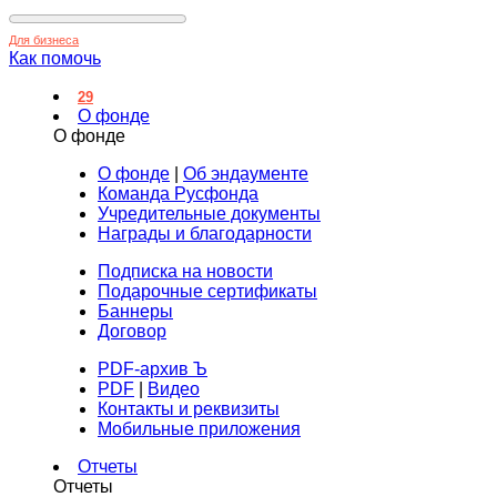
Для бизнеса
Как помочь
29
О фонде
О фонде
О фонде
|
Об эндаументе
Команда Русфонда
Учредительные документы
Награды и благодарности
Подписка на новости
Подарочные сертификаты
Баннеры
Договор
PDF-архив Ъ
PDF
|
Видео
Контакты и реквизиты
Мобильные приложения
Отчеты
Отчеты