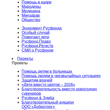
Помощь в кадре
Мародеры
Медицина
Минздрав
Общество
Эндаумент Русфонда
Особый случай
Помогают дети
Русфонд.Право
Русфонд.Регистр
СМИ о Русфонде
Проекты
Проекты
Помощь детям в больницах
Помощь людям в чрезвычайных ситуациях
Защитим врачей
«Дети вместо цветов – 2026»
Благотворительность вместо новогодних
сувениров
Русфонд & Зумба
Благотворительный аукцион
ООО «Доброторг»