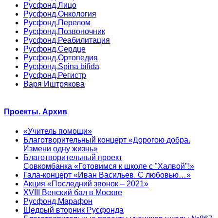
Русфонд.Лицо
Русфонд.Онкология
Русфонд.Перелом
Русфонд.Позвоночник
Русфонд.Реабилитация
Русфонд.Сердце
Русфонд.Ортопедия
Русфонд.Spina bifida
Русфонд.Регистр
Варя Иштрякова
Проекты. Архив
«Учитель помощи»
Благотворительный концерт «Дорогою добра.
Измени одну жизнь»
Благотворительный проект
Совкомбанка «Готовимся к школе с "Халвой"!»
Гала-концерт «Иван Васильев. С любовью…»
Акция «Последний звонок – 2021»
XVIII Венский бал в Москве
Русфонд.Марафон
Щедрый вторник Русфонда