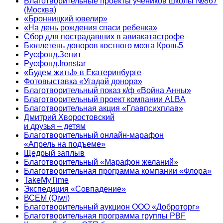
Благотворительные проекты учеников школы №867
(Москва)
«Бронницкий ювелир»
«На день рождения спаси ребенка»
Сбор для пострадавших в авиакатастрофе
Бюллетень доноров костного мозга Кровь5
Русфонд.Зенит
Русфонд.Ironstar
«Будем жить!» в Екатеринбурге
Фотовыставка «Угадай донора»
Благотворительный показ к/ф «Война Анны»
Благотворительный проект компании ALBA
Благотворительная акция «Главпсихплав»
Дмитрий Хворостовский
и друзья – детям
Благотворительный онлайн‑марафон
«Апрель на подъеме»
Щедрый заплыв
Благотворительный «Марафон желаний»
Благотворительная программа компании «Флора»
TakeMyTime
Экспедиция «Совпадение»
ВСЕМ (Qiwi)
Благотворительный аукцион ООО «Доброторг»
Благотворительная программа группы PBF