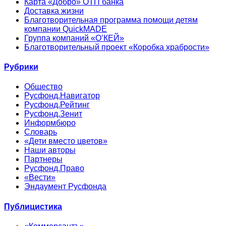
Карта «Добро» ОТП банка
Доставка жизни
Благотворительная программа помощи детям
компании QuickMADE
Группа компаний «О’КЕЙ»
Благотворительный проект «Коробка храбрости»
Рубрики
Общество
Русфонд.Навигатор
Русфонд.Рейтинг
Русфонд.Зенит
Информбюро
Словарь
«Дети вместо цветов»
Наши авторы
Партнеры
Русфонд.Право
«Вести»
Эндаумент Русфонда
Публицистика