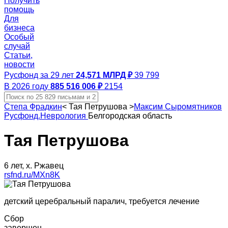
Получить
помощь
Для
бизнеса
Особый
случай
Статьи,
новости
Русфонд за 29 лет
24,571 МЛРД ₽
39 799
В 2026 году
885 516 006 ₽
2154
Степа Фрадкин
<
Тая Петрушова
>
Максим Сыромятников
Русфонд.Неврология
Белгородская область
Тая Петрушова
6 лет, х. Ржавец
rsfnd.ru/MXn8K
детский церебральный паралич, требуется лечение
Сбор
завершен