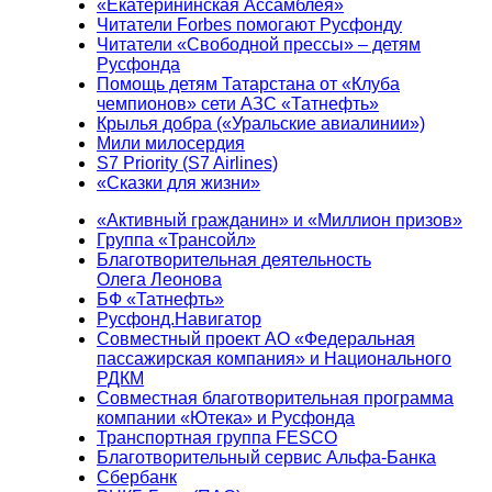
«Екатерининская Ассамблея»
Читатели Forbes помогают Русфонду
Читатели «Свободной прессы» – детям
Русфонда
Помощь детям Татарстана от «Клуба
чемпионов» сети АЗС «Татнефть»
Крылья добра («Уральские авиалинии»)
Мили милосердия
S7 Priority (S7 Airlines)
«Сказки для жизни»
«Активный гражданин» и «Миллион призов»
Группа «Трансойл»
Благотворительная деятельность
Олега Леонова
БФ «Татнефть»
Русфонд.Навигатор
Совместный проект АО «Федеральная
пассажирская компания» и Национального
РДКМ
Совместная благотворительная программа
компании «Ютека» и Русфонда
Транспортная группа FESCO
Благотворительный сервис Альфа-Банка
Сбербанк