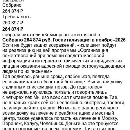
Собрано
264 874 ₽
Требовалось
260 397 ₽
264 874 ₽
собрали читатели «Коммерсанта» и rusfond.ru
Собрано 264 874 руб. Госпитализация в ноябре–2026
Если не будет ваших возражений, «излишки» пойдут
на реализацию нашей программы «Организация
пожертвований при помощи средств массовой
информации и интернета от физических и юридических
лиц для оказания адресной помощи остронуждающимся
людям по их письмам»
Тая родилась раньше срока, слабенькая, полгода
ее выхаживали в областной больнице. Выписали дочку
с длинным списком диагнозов. До года голову
не держала, научилась ползать и говорить лишь
с четырех лет. Мы изо всех сил пытаемся помочь Тае,
но в наших краях сейчас неспокойно: обстрелы, тревоги,
на улицу выйти страшно. Но мы все равно регулярно
возим дочку на лечение и реабилитацию в местный
центр, также удавалось попасть на лечение в Москву,
Воронеж, Калугу, Челябинск. Деньги на это требуются
просто огромные, на всем экономим. Тая до сих пор