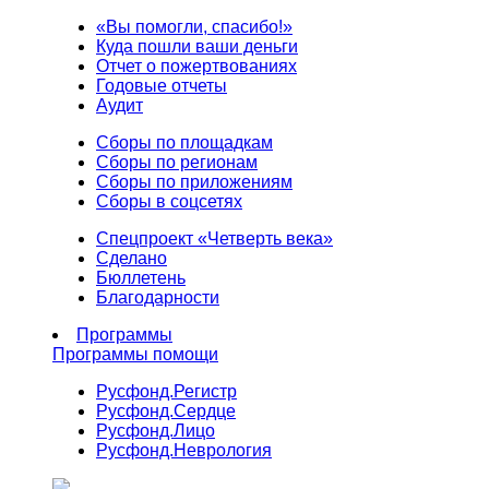
«Вы помогли, спасибо!»
Куда пошли ваши деньги
Отчет о пожертвованиях
Годовые отчеты
Аудит
Сборы по площадкам
Сборы по регионам
Сборы по приложениям
Сборы в соцсетях
Спецпроект «Четверть века»
Сделано
Бюллетень
Благодарности
Программы
Программы помощи
Русфонд.
Регистр
Русфонд.
Сердце
Русфонд.
Лицо
Русфонд.
Неврология