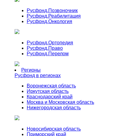
Русфонд.
Позвоночник
Русфонд.
Реабилитация
Русфонд.
Онкология
Русфонд.
Ортопедия
Русфонд.
Право
Русфонд.
Перелом
Регионы
Русфонд в регионах
Воронежская область
Иркутская область
Краснодарский край
Москва и Московская область
Нижегородская область
Новосибирская область
Приморский край