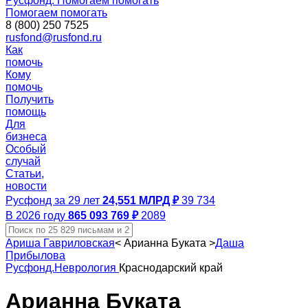
Русфонд. Помогаем помогать
Помогаем помогать
8 (800) 250 7525
rusfond@rusfond.ru
Как
помочь
Кому
помочь
Получить
помощь
Для
бизнеса
Особый
случай
Статьи,
новости
Русфонд за 29 лет
24,551 МЛРД ₽
39 734
В 2026 году
865 093 769 ₽
2089
Ариша Гавриловская
<
Арианна Буката
>
Даша
Прибылова
Русфонд.Неврология
Краснодарский край
Арианна Буката