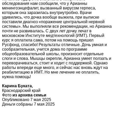
обследования нам сообщили, что у Арианны
менингоэнцефалит, вызванный вирусом герпеса,
которым она заразилась внутриутробно. Врачи
удивились, что дочка вообще выжила, при выписке
поставили диагноз «поражение центральной нервной
системы». Мы выполняли все рекомендации, но Арианна
почти не развивалась. С двух лет дочку лечат в
московском Институте медтехнологий (ИМТ). Первый
курс я оплатила сама, потом на помощь пришел
Русфонд, спасибо! Результаты отличные. Дочь умная и
сообразительная, учится дома по программе
общеобразовательной школы, произносит отдельные
слоги и слова. Мышцы окрепли, Арианна умеет ползать и
переворачиваться, стоит и ходит с поддержкой. Однако
работы впереди еще много, и сейчас нас вновь ждут на
реабилитацию в ИМТ. Но мне лечение не оплатить,
нужна помощь!
Карина Буката,
Краснодарский край
Фото
из архива семьи
Опубликовано 7 мая 2025
Деньги собраны 7 мая 2025