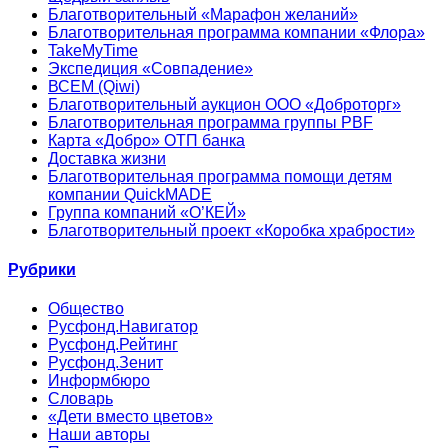
Благотворительный «Марафон желаний»
Благотворительная программа компании «Флора»
TakeMyTime
Экспедиция «Совпадение»
ВСЕМ (Qiwi)
Благотворительный аукцион ООО «Доброторг»
Благотворительная программа группы PBF
Карта «Добро» ОТП банка
Доставка жизни
Благотворительная программа помощи детям
компании QuickMADE
Группа компаний «О’КЕЙ»
Благотворительный проект «Коробка храбрости»
Рубрики
Общество
Русфонд.Навигатор
Русфонд.Рейтинг
Русфонд.Зенит
Информбюро
Словарь
«Дети вместо цветов»
Наши авторы