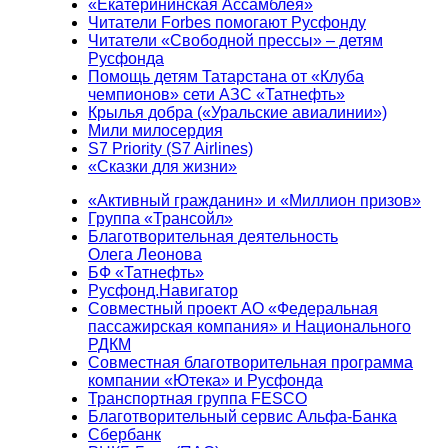
«Екатерининская Ассамблея»
Читатели Forbes помогают Русфонду
Читатели «Свободной прессы» – детям
Русфонда
Помощь детям Татарстана от «Клуба
чемпионов» сети АЗС «Татнефть»
Крылья добра («Уральские авиалинии»)
Мили милосердия
S7 Priority (S7 Airlines)
«Сказки для жизни»
«Активный гражданин» и «Миллион призов»
Группа «Трансойл»
Благотворительная деятельность
Олега Леонова
БФ «Татнефть»
Русфонд.Навигатор
Совместный проект АО «Федеральная
пассажирская компания» и Национального
РДКМ
Совместная благотворительная программа
компании «Ютека» и Русфонда
Транспортная группа FESCO
Благотворительный сервис Альфа-Банка
Сбербанк