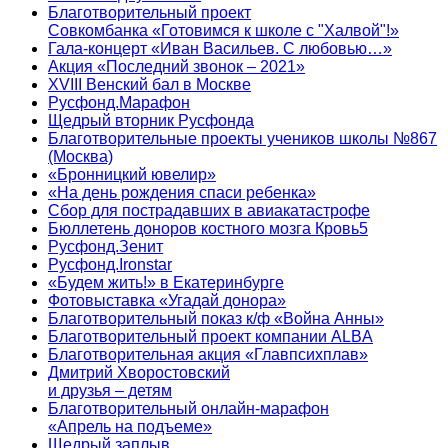
Благотворительный проект
Совкомбанка «Готовимся к школе с "Халвой"!»
Гала-концерт «Иван Васильев. С любовью…»
Акция «Последний звонок – 2021»
XVIII Венский бал в Москве
Русфонд.Марафон
Щедрый вторник Русфонда
Благотворительные проекты учеников школы №867
(Москва)
«Бронницкий ювелир»
«На день рождения спаси ребенка»
Сбор для пострадавших в авиакатастрофе
Бюллетень доноров костного мозга Кровь5
Русфонд.Зенит
Русфонд.Ironstar
«Будем жить!» в Екатеринбурге
Фотовыставка «Угадай донора»
Благотворительный показ к/ф «Война Анны»
Благотворительный проект компании ALBA
Благотворительная акция «Главпсихплав»
Дмитрий Хворостовский
и друзья – детям
Благотворительный онлайн‑марафон
«Апрель на подъеме»
Щедрый заплыв