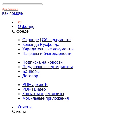
Для бизнеса
Как помочь
29
О фонде
О фонде
О фонде
|
Об эндаументе
Команда Русфонда
Учредительные документы
Награды и благодарности
Подписка на новости
Подарочные сертификаты
Баннеры
Договор
PDF-архив Ъ
PDF
|
Видео
Контакты и реквизиты
Мобильные приложения
Отчеты
Отчеты