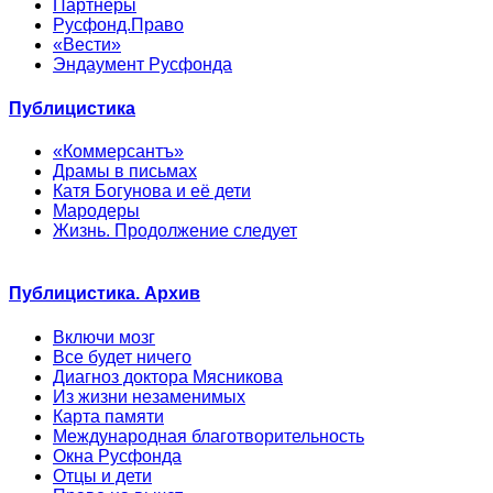
Партнеры
Русфонд.Право
«Вести»
Эндаумент Русфонда
Публицистика
«Коммерсантъ»
Драмы в письмах
Катя Богунова и её дети
Мародеры
Жизнь. Продолжение следует
Публицистика. Архив
Включи мозг
Все будет ничего
Диагноз доктора Мясникова
Из жизни незаменимых
Карта памяти
Международная благотворительность
Окна Русфонда
Отцы и дети