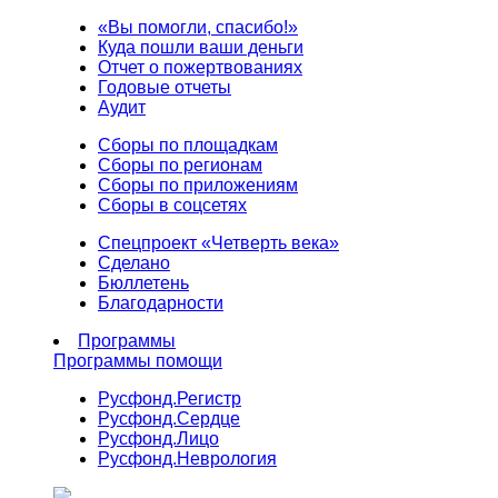
«Вы помогли, спасибо!»
Куда пошли ваши деньги
Отчет о пожертвованиях
Годовые отчеты
Аудит
Сборы по площадкам
Сборы по регионам
Сборы по приложениям
Сборы в соцсетях
Спецпроект «Четверть века»
Сделано
Бюллетень
Благодарности
Программы
Программы помощи
Русфонд.
Регистр
Русфонд.
Сердце
Русфонд.
Лицо
Русфонд.
Неврология