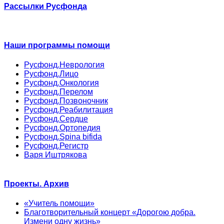
Рассылки Русфонда
Наши программы помощи
Русфонд.Неврология
Русфонд.Лицо
Русфонд.Онкология
Русфонд.Перелом
Русфонд.Позвоночник
Русфонд.Реабилитация
Русфонд.Сердце
Русфонд.Ортопедия
Русфонд.Spina bifida
Русфонд.Регистр
Варя Иштрякова
Проекты. Архив
«Учитель помощи»
Благотворительный концерт «Дорогою добра.
Измени одну жизнь»