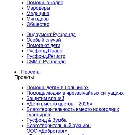
Помощь в кадре
Мародеры
Медицина
Минздрав
Общество
Эндаумент Русфонда
Особый случай
Помогают дети
Русфонд.Право
Русфонд.Регистр
СМИ о Русфонде
Проекты
Проекты
Помощь детям в больницах
Помощь людям в чрезвычайных ситуациях
Защитим врачей
«Дети вместо цветов – 2026»
Благотворительность вместо новогодних
сувениров
Русфонд & Зумба
Благотворительный аукцион
ООО «Доброторг»