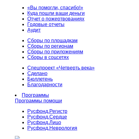
«Вы помогли, спасибо!»
Куда пошли ваши деньги
Отчет о пожертвованиях
Годовые отчеты
Аудит
Сборы по площадкам
Сборы по регионам
Сборы по приложениям
Сборы в соцсетях
Спецпроект «Четверть века»
Сделано
Бюллетень
Благодарности
Программы
Программы помощи
Русфонд.
Регистр
Русфонд.
Сердце
Русфонд.
Лицо
Русфонд.
Неврология