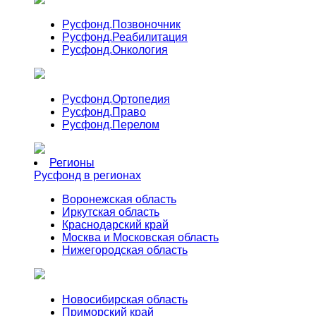
Русфонд.
Позвоночник
Русфонд.
Реабилитация
Русфонд.
Онкология
Русфонд.
Ортопедия
Русфонд.
Право
Русфонд.
Перелом
Регионы
Русфонд в регионах
Воронежская область
Иркутская область
Краснодарский край
Москва и Московская область
Нижегородская область
Новосибирская область
Приморский край