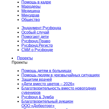
Помощь в кадре
Мародеры
Медицина
Минздрав
Общество
Эндаумент Русфонда
Особый случай
Помогают дети
Русфонд.Право
Русфонд.Регистр
СМИ о Русфонде
Проекты
Проекты
Помощь детям в больницах
Помощь людям в чрезвычайных ситуациях
Защитим врачей
«Дети вместо цветов – 2026»
Благотворительность вместо новогодних
сувениров
Русфонд & Зумба
Благотворительный аукцион
ООО «Доброторг»