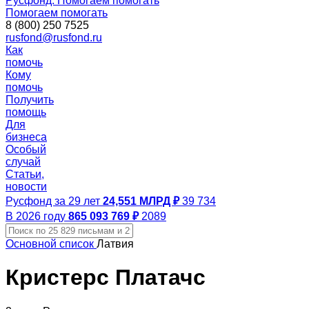
Русфонд. Помогаем помогать
Помогаем помогать
8 (800) 250 7525
rusfond@rusfond.ru
Как
помочь
Кому
помочь
Получить
помощь
Для
бизнеса
Особый
случай
Статьи,
новости
Русфонд за 29 лет
24,551 МЛРД ₽
39 734
В 2026 году
865 093 769 ₽
2089
Основной список
Латвия
Кристерс Платачс