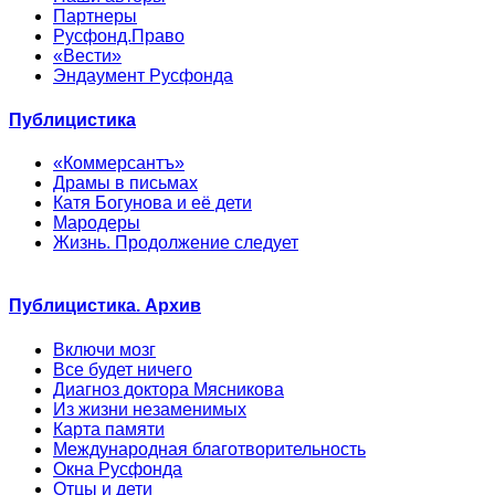
Партнеры
Русфонд.Право
«Вести»
Эндаумент Русфонда
Публицистика
«Коммерсантъ»
Драмы в письмах
Катя Богунова и её дети
Мародеры
Жизнь. Продолжение следует
Публицистика. Архив
Включи мозг
Все будет ничего
Диагноз доктора Мясникова
Из жизни незаменимых
Карта памяти
Международная благотворительность
Окна Русфонда
Отцы и дети