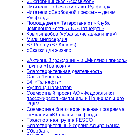
«Екатерининская Ассамблея»
Читатели Forbes помогают Русфонду
Читатели «Свободной прессы» – детям
Русфонда
Помощь детям Татарстана от «Клуба
чемпионов» сети АЗС «Татнефть»
Крылья добра («Уральские авиалинии»)
Мили милосердия
S7 Priority (S7 Airlines)
«Сказки для жизни»
«Активный гражданин» и «Миллион призов»
Группа «Трансойл»
Благотворительная деятельность
Олега Леонова
БФ «Татнефть»
Русфонд.Навигатор
Совместный проект АО «Федеральная
пассажирская компания» и Национального
РДКМ
Совместная благотворительная программа
компании «Ютека» и Русфонда
Транспортная группа FESCO
Благотворительный сервис Альфа-Банка
Сбербанк