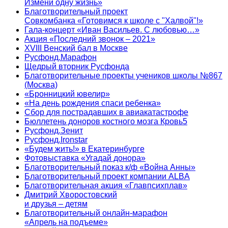
Измени одну жизнь»
Благотворительный проект
Совкомбанка «Готовимся к школе с "Халвой"!»
Гала-концерт «Иван Васильев. С любовью…»
Акция «Последний звонок – 2021»
XVIII Венский бал в Москве
Русфонд.Марафон
Щедрый вторник Русфонда
Благотворительные проекты учеников школы №867
(Москва)
«Бронницкий ювелир»
«На день рождения спаси ребенка»
Сбор для пострадавших в авиакатастрофе
Бюллетень доноров костного мозга Кровь5
Русфонд.Зенит
Русфонд.Ironstar
«Будем жить!» в Екатеринбурге
Фотовыставка «Угадай донора»
Благотворительный показ к/ф «Война Анны»
Благотворительный проект компании ALBA
Благотворительная акция «Главпсихплав»
Дмитрий Хворостовский
и друзья – детям
Благотворительный онлайн‑марафон
«Апрель на подъеме»