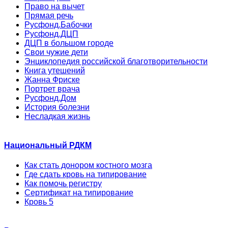
Право на вычет
Прямая речь
Русфонд.Бабочки
Русфонд.ДЦП
ДЦП в большом городе
Свои чужие дети
Энциклопедия российской благотворительности
Книга утешений
Жанна Фриске
Портрет врача
Русфонд.Дом
История болезни
Несладкая жизнь
Национальный РДКМ
Как стать донором костного мозга
Где сдать кровь на типирование
Как помочь регистру
Сертификат на типирование
Кровь 5