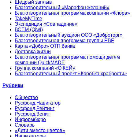
Щедрый заплыв
Благотворительный «Марафон желаний»
Благотворительная программа компании «Флора»
TakeMyTime
Экспедиция «Совпадение»
ВСЕМ (Qiwi)
Благотворительный аукцион ООО «Доброторг»
Благотворительная программа группы PBF
Карта «Добро» ОТП банка
Доставка жизни
Благотворительная программа помощи детям
компании QuickMADE
Группа компаний «О’КЕЙ»
Благотворительный проект «Коробка храбрости»
Рубрики
Общество
Русфонд.Навигатор
Русфонд.Рейтинг
Русфонд.Зенит
Информбюро
Словарь
«Дети вместо цветов»
Наши авторы