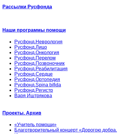
Рассылки Русфонда
Наши программы помощи
Русфонд.Неврология
Русфонд.Лицо
Русфонд.Онкология
Русфонд.Перелом
Русфонд.Позвоночник
Русфонд.Реабилитация
Русфонд.Сердце
Русфонд.Ортопедия
Русфонд.Spina bifida
Русфонд.Регистр
Варя Иштрякова
Проекты. Архив
«Учитель помощи»
Благотворительный концерт «Дорогою добра.