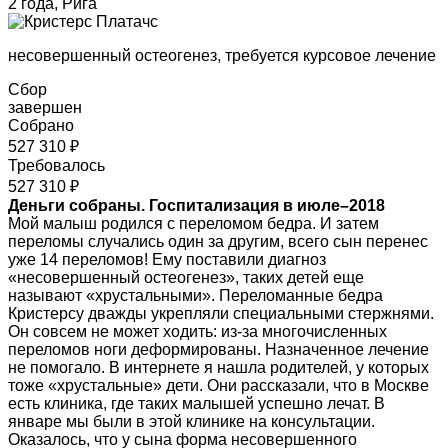
2 года, Рига
несовершенный остеогенез, требуется курсовое лечение
Сбор
завершен
Собрано
527 310 ₽
Требовалось
527 310 ₽
Деньги собраны. Госпитализация в июле–2018
Мой малыш родился с переломом бедра. И затем
переломы случались один за другим, всего сын перенес
уже 14 переломов! Ему поставили диагноз
«несовершенный остеогенез», таких детей еще
называют «хрустальными». Переломанные бедра
Кристерсу дважды укрепляли специальными стержнями.
Он совсем не может ходить: из-за многочисленных
переломов ноги деформированы. Назначенное лечение
не помогало. В интернете я нашла родителей, у которых
тоже «хрустальные» дети. Они рассказали, что в Москве
есть клиника, где таких малышей успешно лечат. В
январе мы были в этой клинике на консультации.
Оказалось, что у сына форма несовершенного