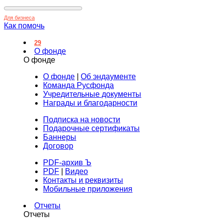
Для бизнеса
Как помочь
29
О фонде
О фонде
О фонде
|
Об эндаументе
Команда Русфонда
Учредительные документы
Награды и благодарности
Подписка на новости
Подарочные сертификаты
Баннеры
Договор
PDF-архив Ъ
PDF
|
Видео
Контакты и реквизиты
Мобильные приложения
Отчеты
Отчеты