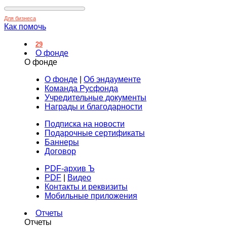
Для бизнеса
Как помочь
29
О фонде
О фонде
О фонде
|
Об эндаументе
Команда Русфонда
Учредительные документы
Награды и благодарности
Подписка на новости
Подарочные сертификаты
Баннеры
Договор
PDF-архив Ъ
PDF
|
Видео
Контакты и реквизиты
Мобильные приложения
Отчеты
Отчеты