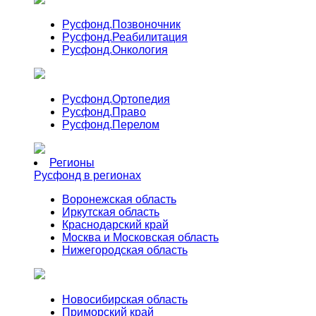
Русфонд.
Позвоночник
Русфонд.
Реабилитация
Русфонд.
Онкология
Русфонд.
Ортопедия
Русфонд.
Право
Русфонд.
Перелом
Регионы
Русфонд в регионах
Воронежская область
Иркутская область
Краснодарский край
Москва и Московская область
Нижегородская область
Новосибирская область
Приморский край