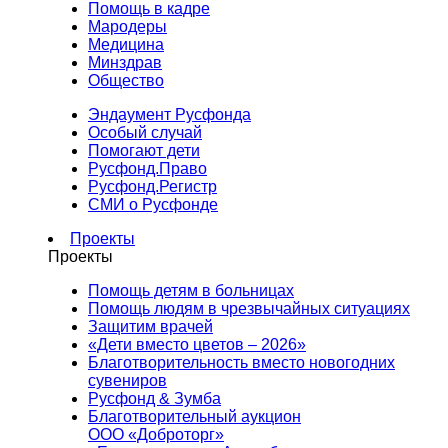
Помощь в кадре
Мародеры
Медицина
Минздрав
Общество
Эндаумент Русфонда
Особый случай
Помогают дети
Русфонд.Право
Русфонд.Регистр
СМИ о Русфонде
Проекты
Проекты
Помощь детям в больницах
Помощь людям в чрезвычайных ситуациях
Защитим врачей
«Дети вместо цветов – 2026»
Благотворительность вместо новогодних
сувениров
Русфонд & Зумба
Благотворительный аукцион
ООО «Доброторг»