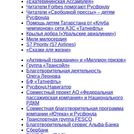
«Екатерининская Ассамблея»
Читатели Forbes помогают Русфонду
Читатели «Свободной прессы» – детям
Русфонда
Помощь детям Татарстана от «Клуба
чемпионов» сети АЗС «Татнефть»
Крылья добра («Уральские авиалинии»)
Мили милосердия
S7 Priority (S7 Airlines)
«Сказки для жизни»
«Активный гражданин» и «Миллион призов»
Группа «Трансойл»
Благотворительная деятельность
Олега Леонова
БФ «Татнефть»
Русфонд.Навигатор
Совместный проект АО «Федеральная
пассажирская компания» и Национального
РДКМ
Совместная благотворительная программа
компании «Ютека» и Русфонда
Транспортная группа FESCO
Благотворительный сервис Альфа-Банка
Сбербанк