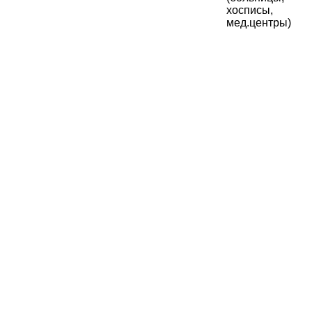
хосписы,
мед.центры)