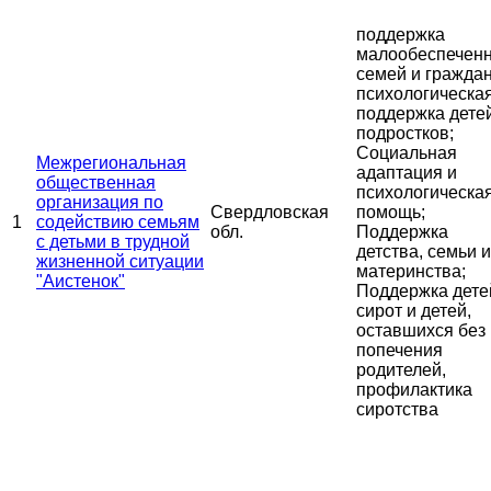
поддержка
малообеспечен
семей и граждан
психологическа
поддержка дете
подростков;
Социальная
Межрегиональная
адаптация и
общественная
психологическа
организация по
Свердловская
помощь;
1
содействию семьям
обл.
Поддержка
с детьми в трудной
детства, семьи и
жизненной ситуации
материнства;
"Аистенок"
Поддержка дете
сирот и детей,
оставшихся без
попечения
родителей,
профилактика
сиротства