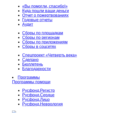
«Вы помогли, спасибо!»
Куда пошли ваши деньги
Отчет о пожертвованиях
Годовые отчеты
Аудит
Сборы по площадкам
Сборы по регионам
Сборы по приложениям
Сборы в соцсетях
Спецпроект «Четверть века»
Сделано
Бюллетень
Благодарности
Программы
Программы помощи
Русфонд.
Регистр
Русфонд.
Сердце
Русфонд.
Лицо
Русфонд.
Неврология