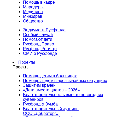
Помощь в кадре
Мародеры
Медицина
Минздрав
Общество
Эндаумент Русфонда
Особый случай
Помогают дети
Русфонд.Право
Русфонд.Регистр
СМИ о Русфонде
Проекты
Проекты
Помощь детям в больницах
Помощь людям в чрезвычайных ситуациях
Защитим врачей
«Дети вместо цветов – 2026»
Благотворительность вместо новогодних
сувениров
Русфонд & Зумба
Благотворительный аукцион
ООО «Доброторг»