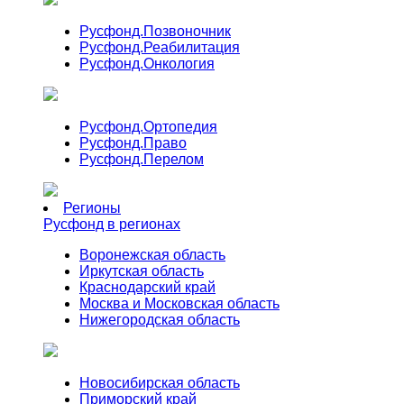
Русфонд.
Позвоночник
Русфонд.
Реабилитация
Русфонд.
Онкология
Русфонд.
Ортопедия
Русфонд.
Право
Русфонд.
Перелом
Регионы
Русфонд в регионах
Воронежская область
Иркутская область
Краснодарский край
Москва и Московская область
Нижегородская область
Новосибирская область
Приморский край