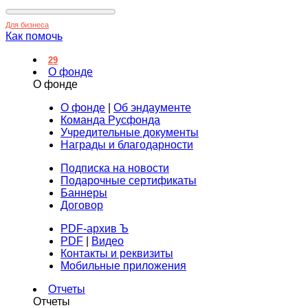
Для бизнеса
Как помочь
29
О фонде
О фонде
О фонде
|
Об эндаументе
Команда Русфонда
Учредительные документы
Награды и благодарности
Подписка на новости
Подарочные сертификаты
Баннеры
Договор
PDF-архив Ъ
PDF
|
Видео
Контакты и реквизиты
Мобильные приложения
Отчеты
Отчеты