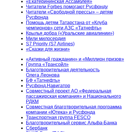
«Екатерининская Ассамблея»
Читатели Forbes помогают Русфонду
Читатели «Свободной прессы» – детям
Русфонда
Помощь детям Татарстана от «Клуба
чемпионов» сети АЗС «Татнефть»
Крылья добра («Уральские авиалинии»)
Мили милосердия
S7 Priority (S7 Airlines)
«Сказки для жизни»
«Активный гражданин» и «Миллион призов»
Группа «Трансойл»
Благотворительная деятельность
Олега Леонова
БФ «Татнефть»
Русфонд.Навигатор
Совместный проект АО «Федеральная
пассажирская компания» и Национального
РДКМ
Совместная благотворительная программа
компании «Ютека» и Русфонда
Транспортная группа FESCO
Благотворительный сервис Альфа-Банка
Сбербанк