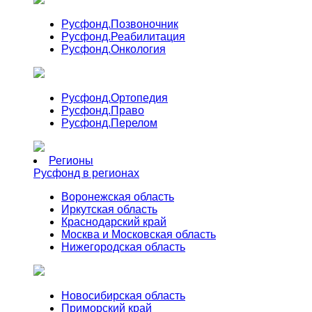
Русфонд.
Позвоночник
Русфонд.
Реабилитация
Русфонд.
Онкология
Русфонд.
Ортопедия
Русфонд.
Право
Русфонд.
Перелом
Регионы
Русфонд в регионах
Воронежская область
Иркутская область
Краснодарский край
Москва и Московская область
Нижегородская область
Новосибирская область
Приморский край