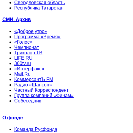
Свердловская область
Республика Татарстан
СМИ. Архив
«Доброе утро»
Программа «Время»
«Голос»
Чемпионат
Триколор ТВ
LIFE.RU
360tv.ru
«Интерфакс»
Mail.Ru
КоммерсантЪ FM
Радио «Шансон»
Частный Корреспондент
Группа компаний «Финам»
Собеседник
О фонде
Команда Русфонда