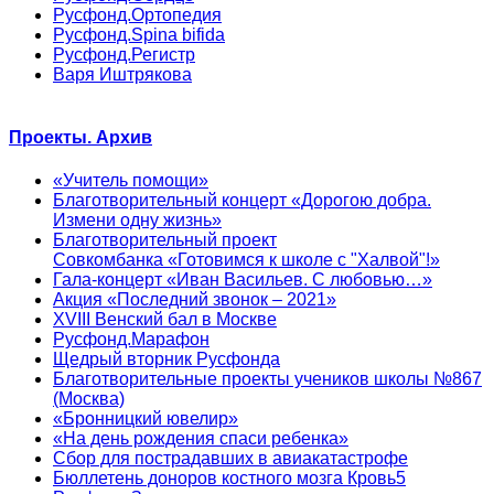
Русфонд.Ортопедия
Русфонд.Spina bifida
Русфонд.Регистр
Варя Иштрякова
Проекты. Архив
«Учитель помощи»
Благотворительный концерт «Дорогою добра.
Измени одну жизнь»
Благотворительный проект
Совкомбанка «Готовимся к школе с "Халвой"!»
Гала-концерт «Иван Васильев. С любовью…»
Акция «Последний звонок – 2021»
XVIII Венский бал в Москве
Русфонд.Марафон
Щедрый вторник Русфонда
Благотворительные проекты учеников школы №867
(Москва)
«Бронницкий ювелир»
«На день рождения спаси ребенка»
Сбор для пострадавших в авиакатастрофе
Бюллетень доноров костного мозга Кровь5