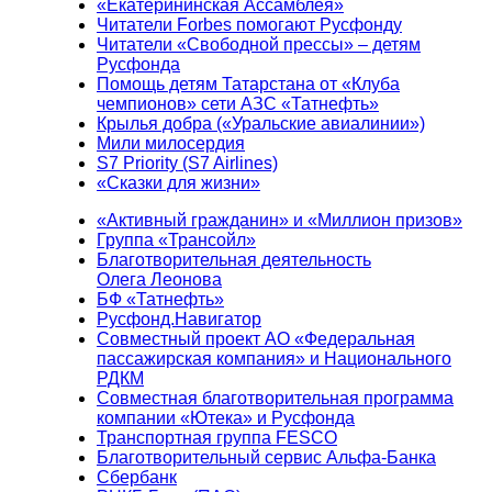
«Екатерининская Ассамблея»
Читатели Forbes помогают Русфонду
Читатели «Свободной прессы» – детям
Русфонда
Помощь детям Татарстана от «Клуба
чемпионов» сети АЗС «Татнефть»
Крылья добра («Уральские авиалинии»)
Мили милосердия
S7 Priority (S7 Airlines)
«Сказки для жизни»
«Активный гражданин» и «Миллион призов»
Группа «Трансойл»
Благотворительная деятельность
Олега Леонова
БФ «Татнефть»
Русфонд.Навигатор
Совместный проект АО «Федеральная
пассажирская компания» и Национального
РДКМ
Совместная благотворительная программа
компании «Ютека» и Русфонда
Транспортная группа FESCO
Благотворительный сервис Альфа-Банка
Сбербанк