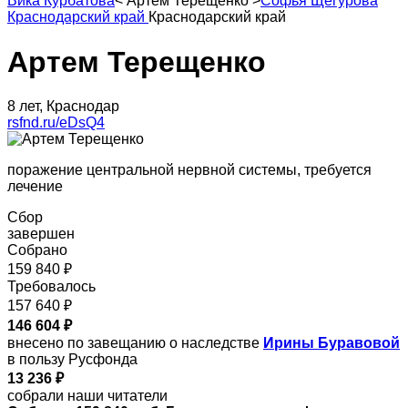
Вика Курбатова
<
Артем Терещенко
>
Софья Щегурова
Краснодарский край
Краснодарский край
Артем Терещенко
8 лет, Краснодар
rsfnd.ru/eDsQ4
поражение центральной нервной системы, требуется
лечение
Сбор
завершен
Собрано
159 840 ₽
Требовалось
157 640 ₽
146 604 ₽
внесено по завещанию о наследстве
Ирины Буравовой
в пользу Русфонда
13 236 ₽
собрали наши читатели