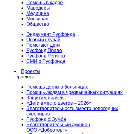
Помощь в кадре
Мародеры
Медицина
Минздрав
Общество
Эндаумент Русфонда
Особый случай
Помогают дети
Русфонд.Право
Русфонд.Регистр
СМИ о Русфонде
Проекты
Проекты
Помощь детям в больницах
Помощь людям в чрезвычайных ситуациях
Защитим врачей
«Дети вместо цветов – 2026»
Благотворительность вместо новогодних
сувениров
Русфонд & Зумба
Благотворительный аукцион
ООО «Доброторг»