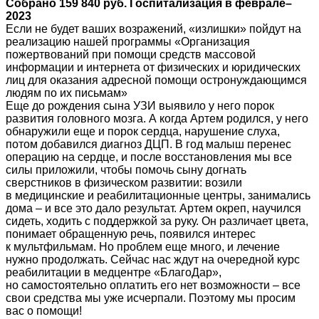
Собрано 159 840 руб. Госпитализация в феврале–
2023
Если не будет ваших возражений, «излишки» пойдут на
реализацию нашей программы «Организация
пожертвований при помощи средств массовой
информации и интернета от физических и юридических
лиц для оказания адресной помощи остронуждающимся
людям по их письмам»
Еще до рождения сына УЗИ выявило у него порок
развития головного мозга. А когда Артем родился, у него
обнаружили еще и порок сердца, нарушение слуха,
потом добавился диагноз ДЦП. В год малыш перенес
операцию на сердце, и после восстановления мы все
силы приложили, чтобы помочь сыну догнать
сверстников в физическом развитии: возили
в медицинские и реабилитационные центры, занимались
дома – и все это дало результат. Артем окреп, научился
сидеть, ходить с поддержкой за руку. Он различает цвета,
понимает обращенную речь, появился интерес
к мультфильмам. Но проблем еще много, и лечение
нужно продолжать. Сейчас нас ждут на очередной курс
реабилитации в медцентре «БлагоДар»,
но самостоятельно оплатить его нет возможности – все
свои средства мы уже исчерпали. Поэтому мы просим
вас о помощи!