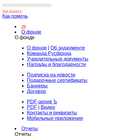
Для бизнеса
Как помочь
29
О фонде
О фонде
О фонде
|
Об эндаументе
Команда Русфонда
Учредительные документы
Награды и благодарности
Подписка на новости
Подарочные сертификаты
Баннеры
Договор
PDF-архив Ъ
PDF
|
Видео
Контакты и реквизиты
Мобильные приложения
Отчеты
Отчеты