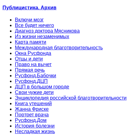
Публицистика. Архив
Включи мозг
Все будет ничего
Диагноз доктора Мясникова
Из жизни незаменимых
Карта памяти
Международная благотворительность
Окна Русфонда
Отцы и дети
Право на вычет
Прямая речь
Русфонд.Бабочки
Русфонд.ДЦП
ДЦП в большом городе
Свои чужие дети
Энциклопедия российской благотворительности
Книга утешений
Жанна Фриске
Портрет врача
Русфонд.Дом
История болезни
Несладкая жизнь