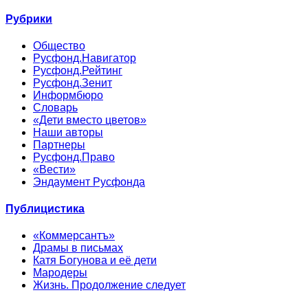
Рубрики
Общество
Русфонд.Навигатор
Русфонд.Рейтинг
Русфонд.Зенит
Информбюро
Словарь
«Дети вместо цветов»
Наши авторы
Партнеры
Русфонд.Право
«Вести»
Эндаумент Русфонда
Публицистика
«Коммерсантъ»
Драмы в письмах
Катя Богунова и её дети
Мародеры
Жизнь. Продолжение следует